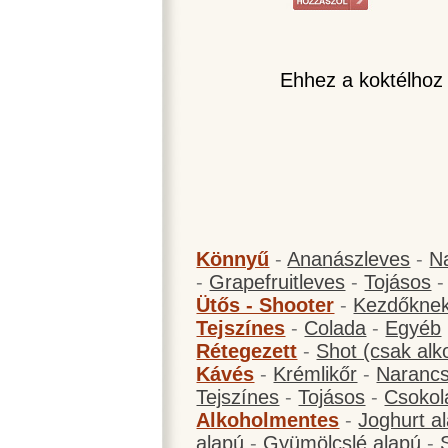
Ehhez a koktélhoz
Könnyű
-
Ananászleves
-
N
-
Grapefruitleves
-
Tojásos
Ütős - Shooter
-
Kezdőknek
Tejszínes
-
Colada
-
Egyéb
Rétegezett
-
Shot (csak alk
Kávés
-
Krémlikőr
-
Narancs
Tejszínes
-
Tojásos
-
Csokol
Alkoholmentes
-
Joghurt a
alapú
-
Gyümölcslé alapú
-