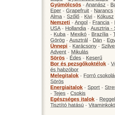
Gyümölcsös
-
Ananász
-
B
Eper
-
Grapefruit
-
Narancs
Alma
-
Szőlő
-
Kivi
-
Kókusz
Nemzeti
-
Angol
-
Francia
-
USA
-
Hollandia
-
Ausztria -
-
Kuba
-
Mexikó
-
Brazília
-
Görög
-
Ausztrál
-
Dán
-
Eg
Ünnepi
-
Karácsony
-
Szilve
Advent
-
Mikulás
Sörös
-
Édes
-
Keserű
Bor és pezsgőkoktélok
-
V
és habzóbor
Melegitalok
-
Forró csokol
Sörös
Energiaitalok
-
Sport
-
Stre
-
Tejes
-
Csokis
Egészséges italok
-
Reggel
Tisztító hatású
-
Vitaminkokt