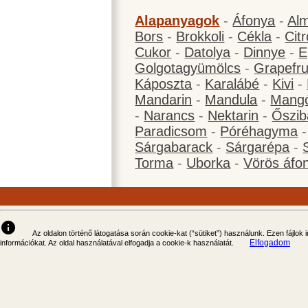
Alapanyagok
-
Áfonya
-
Al
Bors
-
Brokkoli
-
Cékla
-
Cit
Cukor
-
Datolya
-
Dinnye
-
E
Golgotagyümölcs
-
Grapefru
Káposzta
-
Karalábé
-
Kivi
-
Mandarin
-
Mandula
-
Mang
-
Narancs
-
Nektarin
-
Őszib
Paradicsom
-
Póréhagyma
Sárgabarack
-
Sárgarépa
-
Torma
-
Uborka
-
Vörös áfo
info
Az oldalon történő látogatása során cookie-kat (“sütiket”) használunk. Ezen fájlok
Elfogadom
információkat. Az oldal használatával elfogadja a cookie-k használatát.