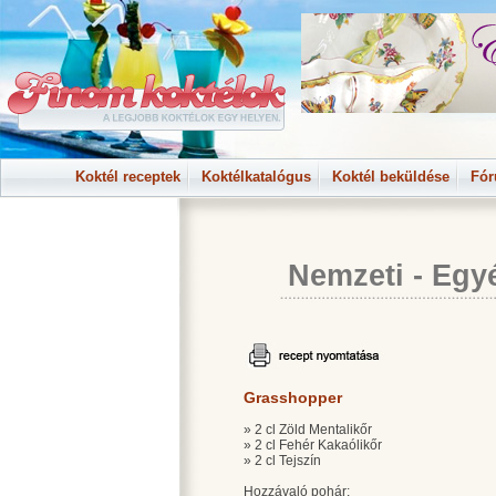
Koktél receptek
Koktélkatalógus
Koktél beküldése
Fó
Nemzeti
-
Egy
Grasshopper
» 2 cl Zöld Mentalikőr
» 2 cl Fehér Kakaólikőr
» 2 cl Tejszín
Hozzávaló pohár: