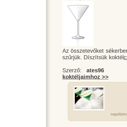
Az összetevőket sékerbe
szűrjük. Díszítsük koktél
c
Szerző:
ates96
koktéljaimhoz >>
nagyításho