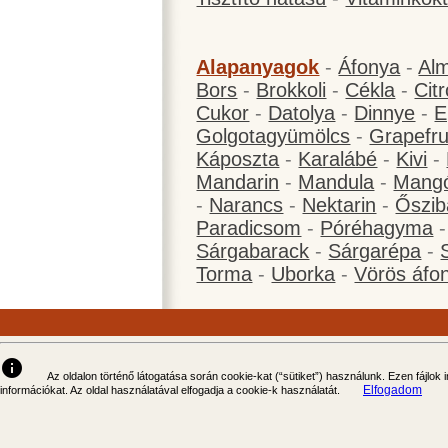
Alapanyagok
-
Áfonya
-
Al
Bors
-
Brokkoli
-
Cékla
-
Cit
Cukor
-
Datolya
-
Dinnye
-
E
Golgotagyümölcs
-
Grapefru
Káposzta
-
Karalábé
-
Kivi
-
Mandarin
-
Mandula
-
Mang
-
Narancs
-
Nektarin
-
Őszib
Paradicsom
-
Póréhagyma
Sárgabarack
-
Sárgarépa
-
Torma
-
Uborka
-
Vörös áfo
info
Az oldalon történő látogatása során cookie-kat (“sütiket”) használunk. Ezen fájlok
Elfogadom
információkat. Az oldal használatával elfogadja a cookie-k használatát.