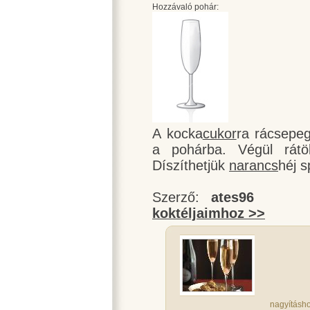
Hozzávaló pohár:
A kocka
cukor
ra rácsepe
a pohárba. Végül rátö
Díszíthetjük
narancs
héj sp
Szerző:
ates96
koktéljaimhoz >>
nagyításho