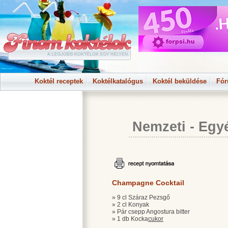
Koktél receptek
Koktélkatalógus
Koktél beküldése
Fó
Nemzeti
-
Egy
Champagne Cocktail
» 9 cl Száraz Pezsgő
» 2 cl Konyak
» Pár csepp Angostura bitter
» 1 db Kocka
cukor