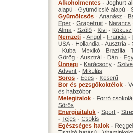
Alkoholmentes
-
Joghurt a
alapú
-
Gyümölcslé alapú
-
Gyümölcsös
-
Ananász
-
B
Eper
-
Grapefruit
-
Narancs
Alma
-
Szőlő
-
Kivi
-
Kókusz
Nemzeti
-
Angol
-
Francia
-
USA
-
Hollandia
-
Ausztria -
-
Kuba
-
Mexikó
-
Brazília
-
Görög
-
Ausztrál
-
Dán
-
Eg
Ünnepi
-
Karácsony
-
Szilve
Advent
-
Mikulás
Sörös
-
Édes
-
Keserű
Bor és pezsgőkoktélok
-
V
és habzóbor
Melegitalok
-
Forró csokol
Sörös
Energiaitalok
-
Sport
-
Stre
-
Tejes
-
Csokis
Egészséges italok
-
Reggel
Tisztító hatású
-
Vitaminkokt