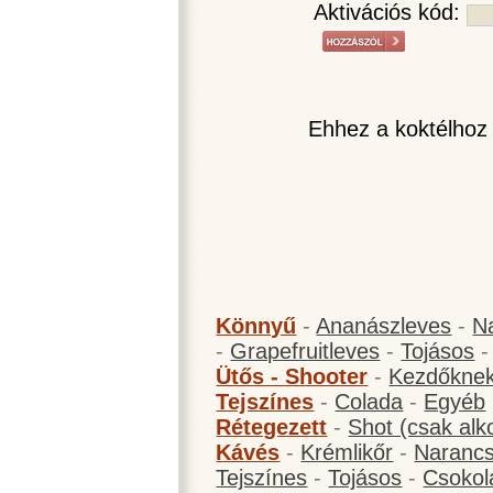
Aktivációs kód:
Ehhez a koktélhoz
Könnyű
-
Ananászleves
-
N
-
Grapefruitleves
-
Tojásos
Ütős - Shooter
-
Kezdőknek
Tejszínes
-
Colada
-
Egyéb
Rétegezett
-
Shot (csak alk
Kávés
-
Krémlikőr
-
Narancs
Tejszínes
-
Tojásos
-
Csokol