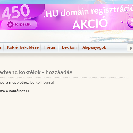
s
Koktél beküldése
Fórum
Lexikon
Alapanyagok
edvenc koktélok - hozzáadás
ez a művelethez be kell lépnie!
sza a koktélhoz >>