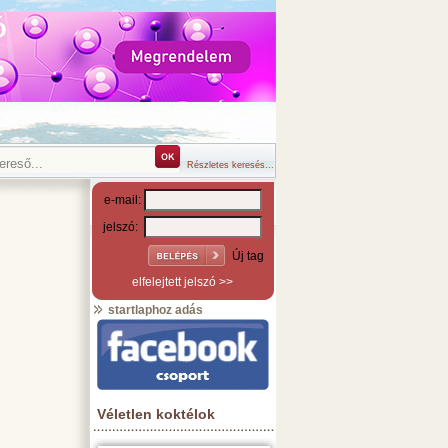
Részletes keresés...
e-mail:
jelszó:
Új tag
elfelejtett jelszó >>
startlaphoz adás
Véletlen koktélok