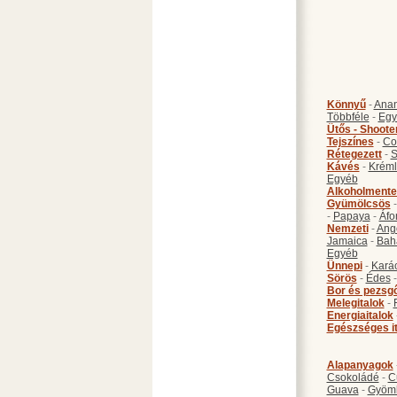
Könnyű
-
Anan
Többféle
-
Egy
Ütős - Shoote
Tejszínes
-
Co
Rétegezett
-
S
Kávés
-
Kréml
Egyéb
Alkoholmente
Gyümölcsös
-
Papaya
-
Áfo
Nemzeti
-
Ang
Jamaica
-
Bah
Egyéb
Ünnepi
-
Kará
Sörös
-
Édes
Bor és pezsg
Melegitalok
-
Energiaitalok
Egészséges i
Alapanyagok
Csokoládé
-
C
Guava
-
Gyöm