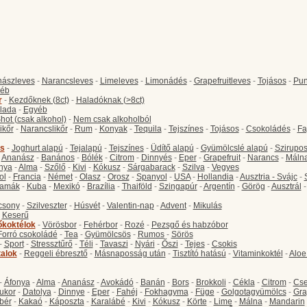
ászleves
-
Narancsleves
-
Limeleves
-
Limonádés
-
Grapefruitleves
-
Tojásos
-
Pun
éb
r
-
Kezdőknek (8ct)
-
Haladóknak (>8ct)
lada
-
Egyéb
hot (csak alkohol)
-
Nem csak alkoholból
ikőr
-
Narancslikőr
-
Rum
-
Konyak
-
Tequila
-
Tejszínes
-
Tojásos
-
Csokoládés
-
Fa
s
-
Joghurt alapú
-
Tejalapú
-
Tejszínes
-
Üdítő alapú
-
Gyümölcslé alapú
-
Szirupo
-
Ananász
-
Banános
-
Bólék
-
Citrom
-
Dinnyés
-
Eper
-
Grapefruit
-
Narancs
-
Máln
nya
-
Alma
-
Szőlő
-
Kivi
-
Kókusz
-
Sárgabarack
-
Szilva
-
Vegyes
ol
-
Francia
-
Német
-
Olasz
-
Orosz
-
Spanyol
-
USA
-
Hollandia
-
Ausztria - Svájc
-
amák
-
Kuba
-
Mexikó
-
Brazília
-
Thaiföld
-
Szingapúr
-
Argentín
-
Görög
-
Ausztrál
csony
-
Szilveszter
-
Húsvét
-
Valentin-nap
-
Advent
-
Mikulás
-
Keserű
őkoktélok
-
Vörösbor
-
Fehérbor
-
Rozé
-
Pezsgő és habzóbor
Forró csokoládé
-
Tea
-
Gyümölcsös
-
Rumos
-
Sörös
-
Sport
-
Stressztűrő
-
Téli
-
Tavaszi
-
Nyári
-
Őszi
-
Tejes
-
Csokis
talok
-
Reggeli ébresztő
-
Másnaposság után
-
Tisztító hatású
-
Vitaminkoktél
-
Aloe
-
Áfonya
-
Alma
-
Ananász
-
Avokádó
-
Banán
-
Bors
-
Brokkoli
-
Cékla
-
Citrom
-
Cse
ukor
-
Datolya
-
Dinnye
-
Eper
-
Fahéj
-
Fokhagyma
-
Füge
-
Golgotagyümölcs
-
Gra
bér
-
Kakaó
-
Káposzta
-
Karalábé
-
Kivi
-
Kókusz
-
Körte
-
Lime
-
Málna
-
Mandarin