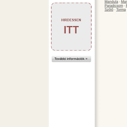
Mandula
-
Ma
Paradicsom
-
Szőlő
-
Torma