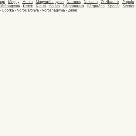
ngó
-
Meggy
-
Menta
-
Mogyoróhagyma
-
Narancs
-
Nektarin
-
Őszibarack
-
Papaja
Póréhagyma
-
Retek
-
Ribizli
-
Saláta
-
Sárgabarack
-
Sárgarépa
-
Spenót
-
Szeder
-
Uborka
-
Vörös áfonya
-
Vöröshagyma
-
Zeller