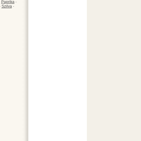
-
Paprika
-
-
Szilva
-