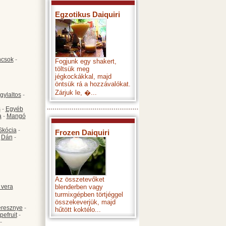
Egzotikus Daiquiri
csok
-
Fogjunk egy shakert,
töltsük meg
jégkockákkal, majd
öntsük rá a hozzávalókat.
Zárjuk le, �...
gylaltos
-
s
-
Egyéb
a
-
Mangó
Skócia
-
Frozen Daiquiri
-
Dán
-
Az összetevőket
 vera
blenderben vagy
turmixgépben törtjéggel
összekeverjük, majd
resznye
-
hűtött koktélo...
pefruit
-
-