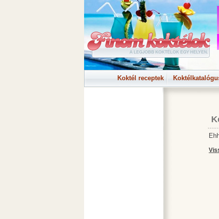
Koktél receptek
Koktélkatalógu
K
Ehh
Vis