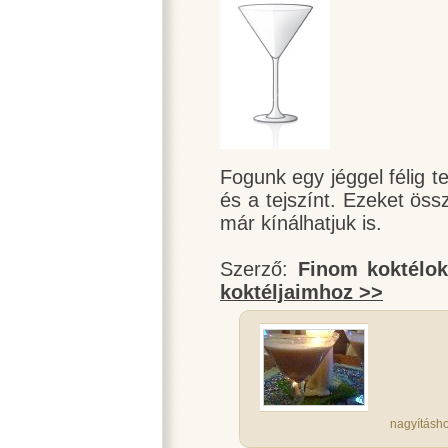
Fogunk egy jéggel félig te
és a tejszínt. Ezeket öss
már kínálhatjuk is.
Szerző:
Finom koktélo
koktéljaimhoz >>
nagyításho