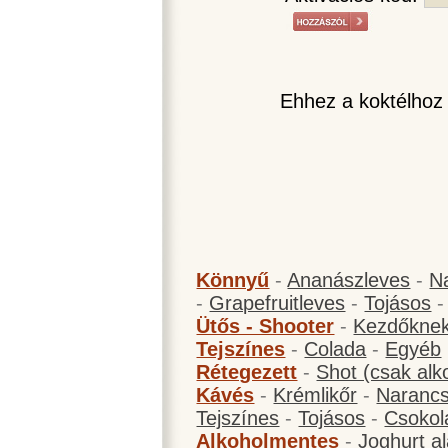
Ehhez a koktélhoz
Könnyű
-
Ananászleves
-
N
-
Grapefruitleves
-
Tojásos
Ütős - Shooter
-
Kezdőknek
Tejszínes
-
Colada
-
Egyéb
Rétegezett
-
Shot (csak alk
Kávés
-
Krémlikőr
-
Narancs
Tejszínes
-
Tojásos
-
Csokol
Alkoholmentes
-
Joghurt a