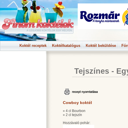
Koktél receptek
Koktélkatalógus
Koktél beküldése
Fó
Tejszínes
-
Eg
Cowboy koktél
» 4 cl Bourbon
» 2 cl tejszín
Hozzávaló pohár: