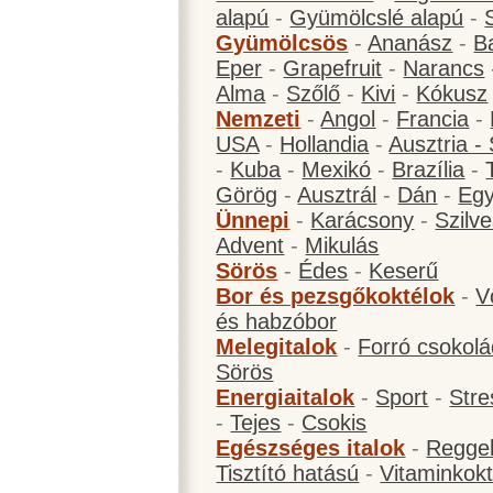
alapú
-
Gyümölcslé alapú
-
Gyümölcsös
-
Ananász
-
B
Eper
-
Grapefruit
-
Narancs
Alma
-
Szőlő
-
Kivi
-
Kókusz
Nemzeti
-
Angol
-
Francia
-
USA
-
Hollandia
-
Ausztria -
-
Kuba
-
Mexikó
-
Brazília
-
Görög
-
Ausztrál
-
Dán
-
Eg
Ünnepi
-
Karácsony
-
Szilve
Advent
-
Mikulás
Sörös
-
Édes
-
Keserű
Bor és pezsgőkoktélok
-
V
és habzóbor
Melegitalok
-
Forró csokol
Sörös
Energiaitalok
-
Sport
-
Stre
-
Tejes
-
Csokis
Egészséges italok
-
Reggel
Tisztító hatású
-
Vitaminkokt