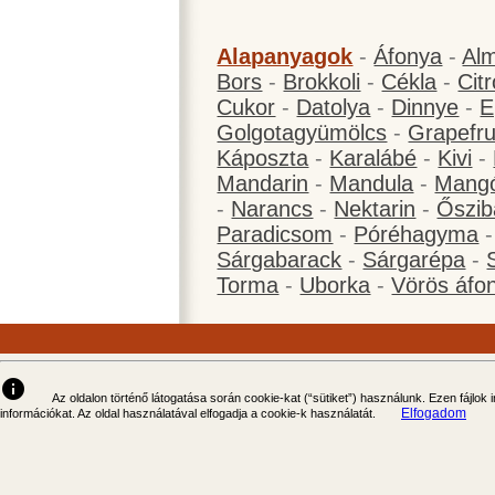
Alapanyagok
-
Áfonya
-
Al
Bors
-
Brokkoli
-
Cékla
-
Cit
Cukor
-
Datolya
-
Dinnye
-
E
Golgotagyümölcs
-
Grapefru
Káposzta
-
Karalábé
-
Kivi
-
Mandarin
-
Mandula
-
Mang
-
Narancs
-
Nektarin
-
Őszib
Paradicsom
-
Póréhagyma
Sárgabarack
-
Sárgarépa
-
Torma
-
Uborka
-
Vörös áfo
info
Az oldalon történő látogatása során cookie-kat (“sütiket”) használunk. Ezen fájlok
Elfogadom
információkat. Az oldal használatával elfogadja a cookie-k használatát.