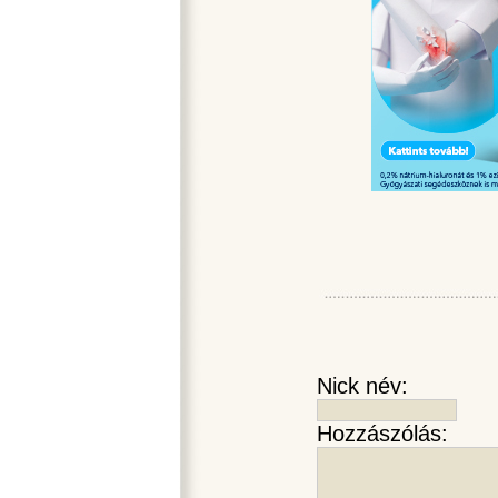
Nick név:
Hozzászólás: