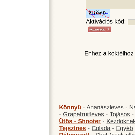
Aktivációs kód:
Ehhez a koktélhoz
Könnyű
-
Ananászleves
-
N
-
Grapefruitleves
-
Tojásos
Ütős - Shooter
-
Kezdőknek
Tejszínes
-
Colada
-
Egyéb