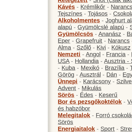
Rétegezett
-
Shot (csak alk
Kávés
-
Krémlikőr
-
Narancs
Tejszínes
-
Tojásos
-
Csokol
Alkoholmentes
-
Joghurt a
alapú
-
Gyümölcslé alapú
-
Gyümölcsös
-
Ananász
-
B
Eper
-
Grapefruit
-
Narancs
Alma
-
Szőlő
-
Kivi
-
Kókusz
Nemzeti
-
Angol
-
Francia
-
USA
-
Hollandia
-
Ausztria -
-
Kuba
-
Mexikó
-
Brazília
-
Görög
-
Ausztrál
-
Dán
-
Eg
Ünnepi
-
Karácsony
-
Szilve
Advent
-
Mikulás
Sörös
-
Édes
-
Keserű
Bor és pezsgőkoktélok
-
V
és habzóbor
Melegitalok
-
Forró csokol
Sörös
Energiaitalok
-
Sport
-
Stre