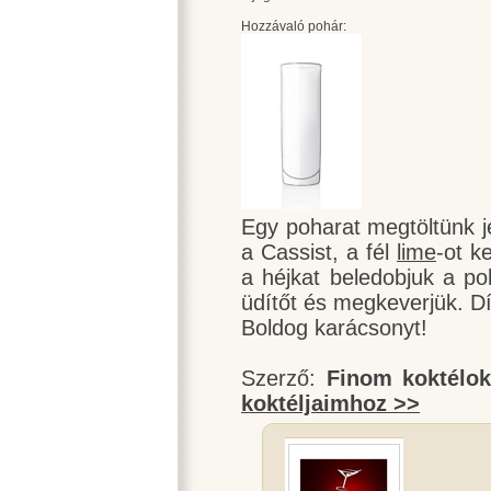
Hozzávaló pohár:
Egy poharat megtöltünk j
a Cassist, a fél
lime
-ot k
a héjkat beledobjuk a p
üdítőt és megkeverjük. D
Boldog karácsonyt!
Szerző:
Finom koktélo
koktéljaimhoz >>