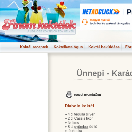
Koktél receptek
Koktélkatalógus
Koktél beküldése
Fó
Ünnepi
-
Kará
Diabolo koktél
» 4 cl
tequila
silver
» 2 cl Cassis likőr
» fél
lime
» 8 cl
gyömbér
üdítő
» jégkocka