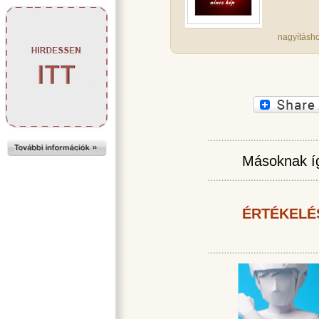
nagyításho
Másoknak íg
ÉRTÉKELÉ