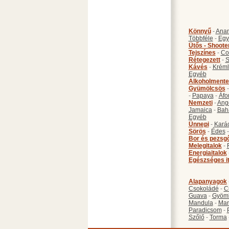
Könnyű
-
Anan
Többféle
-
Egy
Ütős - Shoote
Tejszínes
-
Co
Rétegezett
-
S
Kávés
-
Kréml
Egyéb
Alkoholmente
Gyümölcsös
-
Papaya
-
Áfo
Nemzeti
-
Ang
Jamaica
-
Bah
Egyéb
Ünnepi
-
Kará
Sörös
-
Édes
Bor és pezsg
Melegitalok
-
Energiaitalok
Egészséges i
Alapanyagok
Csokoládé
-
C
Guava
-
Gyöm
Mandula
-
Ma
Paradicsom
-
Szőlő
-
Torma