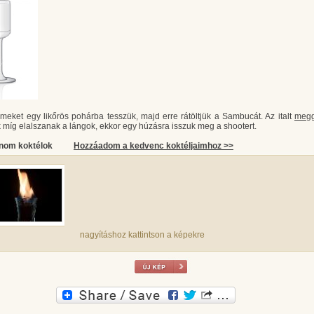
meket egy likőrös pohárba tesszük, majd erre rátöltjük a Sambucát. Az italt
meg
 míg elalszanak a lángok, ekkor egy húzásra isszuk meg a shootert.
inom koktélok
Hozzáadom a kedvenc koktéljaimhoz >>
nagyításhoz kattintson a képekre