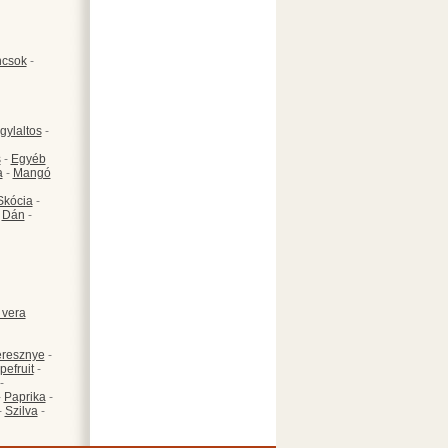
csok
-
gylaltos
-
s
-
Egyéb
a
-
Mangó
Skócia
-
-
Dán
-
 vera
resznye
-
pefruit
-
-
-
Paprika
-
-
Szilva
-