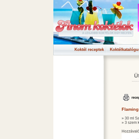
Koktél receptek
Koktélkatalógu
Ü
Flamin
» 30 ml 
» 3 szem 
Hozzávaló