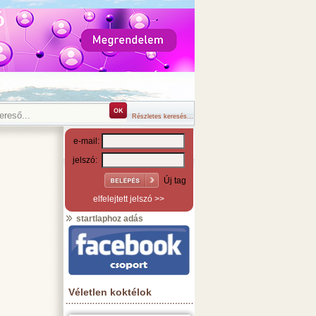
Részletes keresés...
e-mail:
jelszó:
Új tag
elfelejtett jelszó >>
startlaphoz adás
Véletlen koktélok