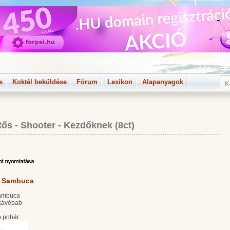
s
Koktél beküldése
Fórum
Lexikon
Alapanyagok
tős - Shooter
-
Kezdőknek (8ct)
g Sambuca
Sambuca
kávébab
 pohár: