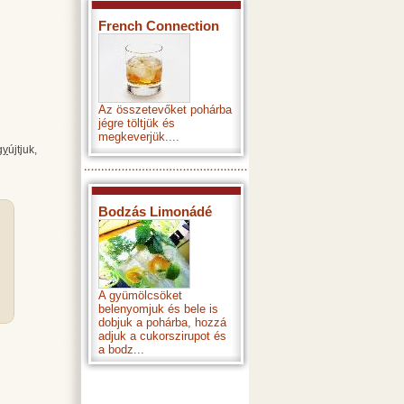
French Connection
Az összetevőket pohárba
jégre töltjük és
megkeverjük....
gy
újtjuk,
Bodzás Limonádé
A gyümölcsöket
belenyomjuk és bele is
dobjuk a pohárba, hozzá
adjuk a cukorszirupot és
a bodz...