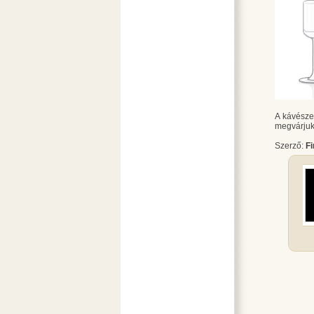
A kávésze
megvárjuk
Szerző:
F