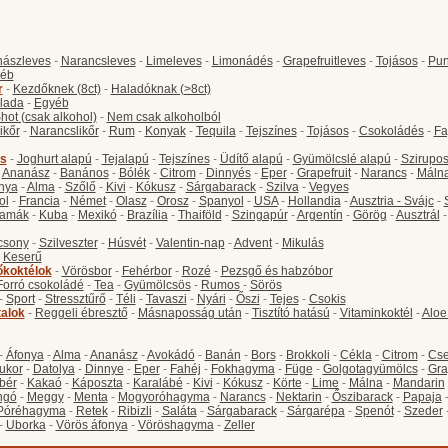
ászleves
-
Narancsleves
-
Limeleves
-
Limonádés
-
Grapefruitleves
-
Tojásos
-
Pun
éb
r
-
Kezdőknek (8ct)
-
Haladóknak (>8ct)
lada
-
Egyéb
hot (csak alkohol)
-
Nem csak alkoholból
ikőr
-
Narancslikőr
-
Rum
-
Konyak
-
Tequila
-
Tejszínes
-
Tojásos
-
Csokoládés
-
Fa
s
-
Joghurt alapú
-
Tejalapú
-
Tejszínes
-
Üdítő alapú
-
Gyümölcslé alapú
-
Szirupo
-
Ananász
-
Banános
-
Bólék
-
Citrom
-
Dinnyés
-
Eper
-
Grapefruit
-
Narancs
-
Máln
nya
-
Alma
-
Szőlő
-
Kivi
-
Kókusz
-
Sárgabarack
-
Szilva
-
Vegyes
ol
-
Francia
-
Német
-
Olasz
-
Orosz
-
Spanyol
-
USA
-
Hollandia
-
Ausztria - Svájc
-
amák
-
Kuba
-
Mexikó
-
Brazília
-
Thaiföld
-
Szingapúr
-
Argentín
-
Görög
-
Ausztrál
csony
-
Szilveszter
-
Húsvét
-
Valentin-nap
-
Advent
-
Mikulás
-
Keserű
őkoktélok
-
Vörösbor
-
Fehérbor
-
Rozé
-
Pezsgő és habzóbor
Forró csokoládé
-
Tea
-
Gyümölcsös
-
Rumos
-
Sörös
-
Sport
-
Stressztűrő
-
Téli
-
Tavaszi
-
Nyári
-
Őszi
-
Tejes
-
Csokis
talok
-
Reggeli ébresztő
-
Másnaposság után
-
Tisztító hatású
-
Vitaminkoktél
-
Aloe
-
Áfonya
-
Alma
-
Ananász
-
Avokádó
-
Banán
-
Bors
-
Brokkoli
-
Cékla
-
Citrom
-
Cse
ukor
-
Datolya
-
Dinnye
-
Eper
-
Fahéj
-
Fokhagyma
-
Füge
-
Golgotagyümölcs
-
Gra
bér
-
Kakaó
-
Káposzta
-
Karalábé
-
Kivi
-
Kókusz
-
Körte
-
Lime
-
Málna
-
Mandarin
ngó
-
Meggy
-
Menta
-
Mogyoróhagyma
-
Narancs
-
Nektarin
-
Őszibarack
-
Papaja
Póréhagyma
-
Retek
-
Ribizli
-
Saláta
-
Sárgabarack
-
Sárgarépa
-
Spenót
-
Szeder
-
Uborka
-
Vörös áfonya
-
Vöröshagyma
-
Zeller