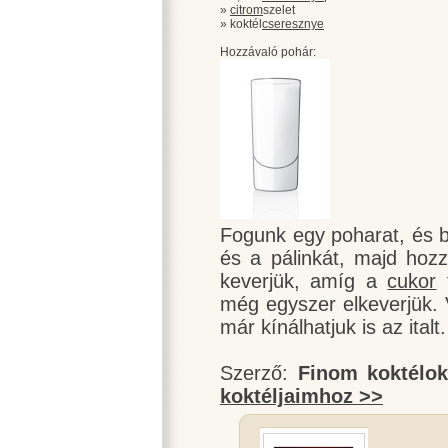
»
citrom
szelet
» koktél
cseresznye
Hozzávaló pohár:
Fogunk egy poharat, és be
és a pálinkát, majd hoz
keverjük, amíg a
cukor
f
még egyszer elkeverjük. 
már kínálhatjuk is az italt.
Szerző:
Finom koktélo
koktéljaimhoz >>