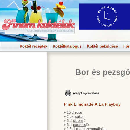
Koktél receptek
Koktélkatalógus
Koktél beküldése
Fó
Bor és pezsgő
Pink Limonade Á La Playboy
» 15 cl rosé
» 2 bk.
cukor
» 6 cl
citrom
lé
» 6 cl
narancs
lé
» 1,5 cl
cseresznye
pálinka