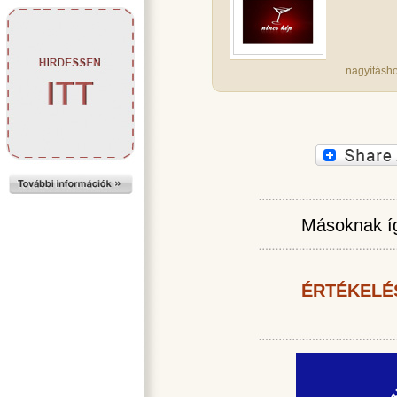
nagyításho
Másoknak íg
ÉRTÉKELÉ