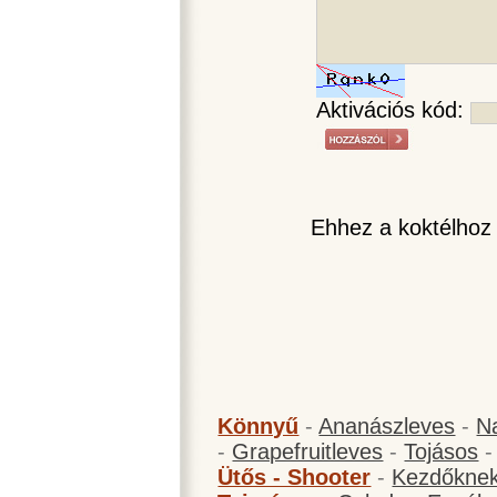
Aktivációs kód:
Ehhez a koktélhoz
Könnyű
-
Ananászleves
-
N
-
Grapefruitleves
-
Tojásos
Ütős - Shooter
-
Kezdőknek