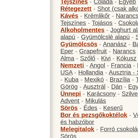
Tejszínes
-
Colada
-
Egyéb
Rétegezett
-
Shot (csak alk
Kávés
-
Krémlikőr
-
Narancs
Tejszínes
-
Tojásos
-
Csokol
Alkoholmentes
-
Joghurt a
alapú
-
Gyümölcslé alapú
-
Gyümölcsös
-
Ananász
-
B
Eper
-
Grapefruit
-
Narancs
Alma
-
Szőlő
-
Kivi
-
Kókusz
Nemzeti
-
Angol
-
Francia
-
USA
-
Hollandia
-
Ausztria -
-
Kuba
-
Mexikó
-
Brazília
-
Görög
-
Ausztrál
-
Dán
-
Eg
Ünnepi
-
Karácsony
-
Szilve
Advent
-
Mikulás
Sörös
-
Édes
-
Keserű
Bor és pezsgőkoktélok
-
V
és habzóbor
Melegitalok
-
Forró csokol
Sörös