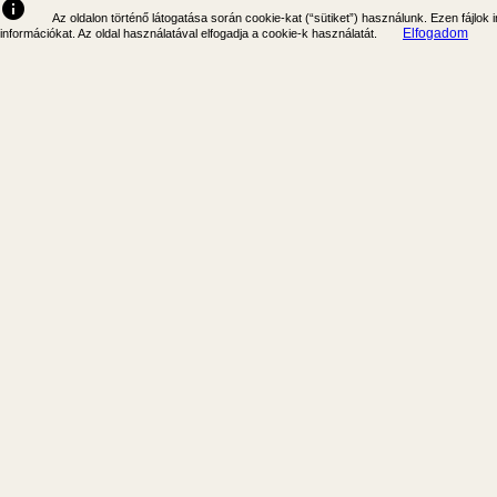
info
Az oldalon történő látogatása során cookie-kat (“sütiket”) használunk. Ezen fájlok
Elfogadom
információkat. Az oldal használatával elfogadja a cookie-k használatát.