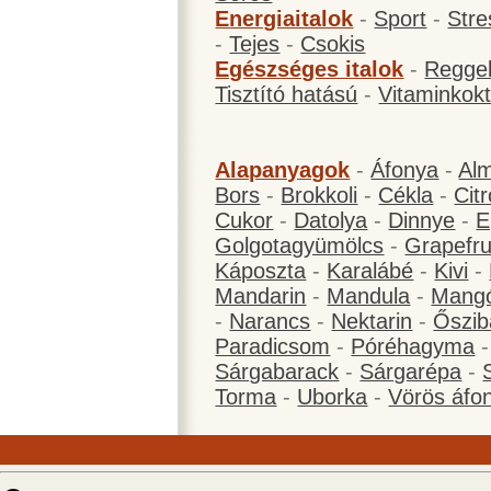
Energiaitalok
-
Sport
-
Stre
-
Tejes
-
Csokis
Egészséges italok
-
Reggel
Tisztító hatású
-
Vitaminkokt
Alapanyagok
-
Áfonya
-
Al
Bors
-
Brokkoli
-
Cékla
-
Cit
Cukor
-
Datolya
-
Dinnye
-
E
Golgotagyümölcs
-
Grapefru
Káposzta
-
Karalábé
-
Kivi
-
Mandarin
-
Mandula
-
Mang
-
Narancs
-
Nektarin
-
Őszib
Paradicsom
-
Póréhagyma
Sárgabarack
-
Sárgarépa
-
Torma
-
Uborka
-
Vörös áfo