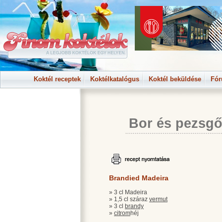
Koktél receptek
Koktélkatalógus
Koktél beküldése
Fó
Bor és pezsgő
Brandied Madeira
» 3 cl Madeira
» 1,5 cl száraz
vermut
» 3 cl
brandy
»
citrom
héj