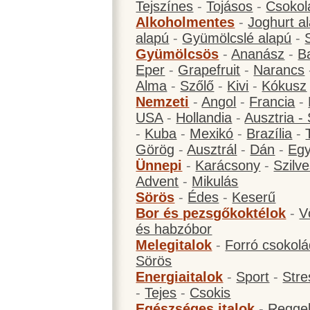
Tejszínes
-
Tojásos
-
Csokol
Alkoholmentes
-
Joghurt a
alapú
-
Gyümölcslé alapú
-
Gyümölcsös
-
Ananász
-
B
Eper
-
Grapefruit
-
Narancs
Alma
-
Szőlő
-
Kivi
-
Kókusz
Nemzeti
-
Angol
-
Francia
-
USA
-
Hollandia
-
Ausztria -
-
Kuba
-
Mexikó
-
Brazília
-
Görög
-
Ausztrál
-
Dán
-
Eg
Ünnepi
-
Karácsony
-
Szilve
Advent
-
Mikulás
Sörös
-
Édes
-
Keserű
Bor és pezsgőkoktélok
-
V
és habzóbor
Melegitalok
-
Forró csokol
Sörös
Energiaitalok
-
Sport
-
Stre
-
Tejes
-
Csokis
Egészséges italok
-
Reggel