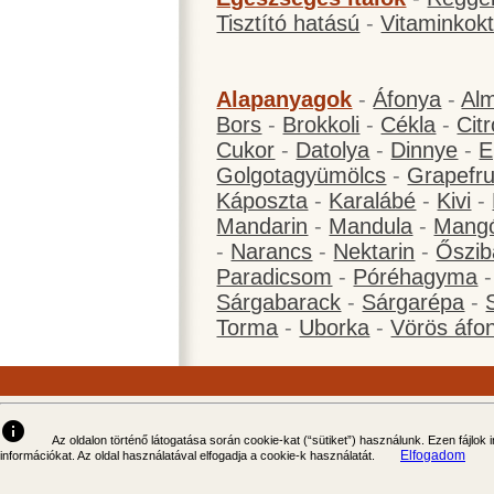
Tisztító hatású
-
Vitaminkokt
Alapanyagok
-
Áfonya
-
Al
Bors
-
Brokkoli
-
Cékla
-
Cit
Cukor
-
Datolya
-
Dinnye
-
E
Golgotagyümölcs
-
Grapefru
Káposzta
-
Karalábé
-
Kivi
-
Mandarin
-
Mandula
-
Mang
-
Narancs
-
Nektarin
-
Őszib
Paradicsom
-
Póréhagyma
Sárgabarack
-
Sárgarépa
-
Torma
-
Uborka
-
Vörös áfo
info
Az oldalon történő látogatása során cookie-kat (“sütiket”) használunk. Ezen fájlok
Elfogadom
információkat. Az oldal használatával elfogadja a cookie-k használatát.