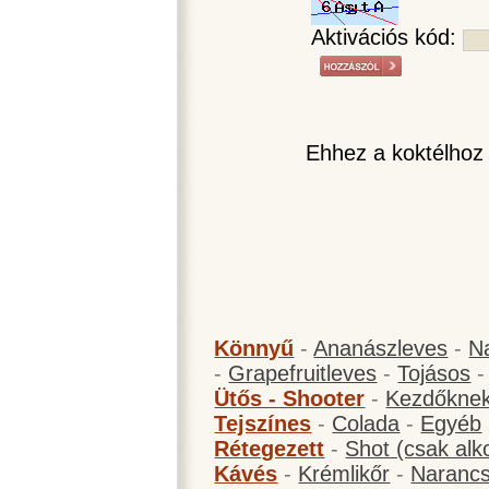
Aktivációs kód:
Ehhez a koktélhoz
Könnyű
-
Ananászleves
-
N
-
Grapefruitleves
-
Tojásos
Ütős - Shooter
-
Kezdőknek
Tejszínes
-
Colada
-
Egyéb
Rétegezett
-
Shot (csak alk
Kávés
-
Krémlikőr
-
Narancs