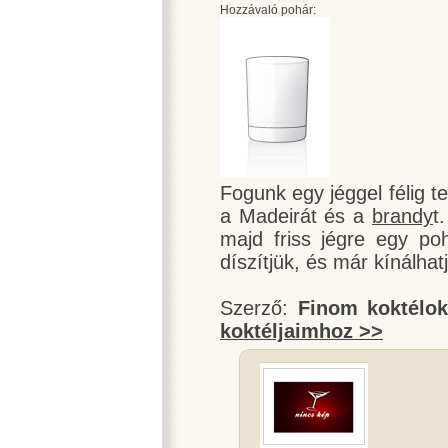
Hozzávaló pohár:
Fogunk egy jéggel félig te
a Madeirát és a
brandy
t
majd friss jégre egy po
díszítjük, és már kínálhatju
Szerző:
Finom koktélo
koktéljaimhoz >>