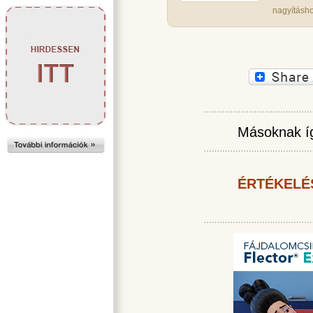
nagyításho
Másoknak íg
ÉRTÉKELÉ