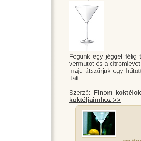
Fogunk egy jéggel félig t
vermut
ot és a
citrom
leve
majd átszűrjük egy hűtöt
italt.
Szerző:
Finom koktélo
koktéljaimhoz >>