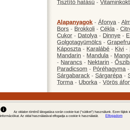
Tisztító hatású
-
Vitaminkokt
Alapanyagok
-
Áfonya
-
Al
Bors
-
Brokkoli
-
Cékla
-
Cit
Cukor
-
Datolya
-
Dinnye
-
E
Golgotagyümölcs
-
Grapefru
Káposzta
-
Karalábé
-
Kivi
-
Mandarin
-
Mandula
-
Mang
-
Narancs
-
Nektarin
-
Őszib
Paradicsom
-
Póréhagyma
Sárgabarack
-
Sárgarépa
-
Torma
-
Uborka
-
Vörös áfo
info
Az oldalon történő látogatása során cookie-kat (“sütiket”) használunk. Ezen fájlok
Elfogadom
információkat. Az oldal használatával elfogadja a cookie-k használatát.