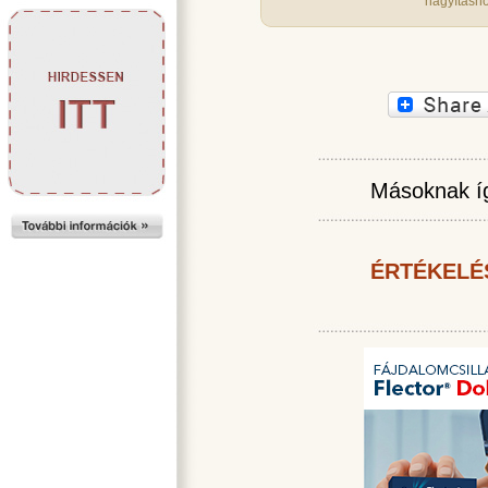
nagyításho
Másoknak íg
ÉRTÉKELÉ