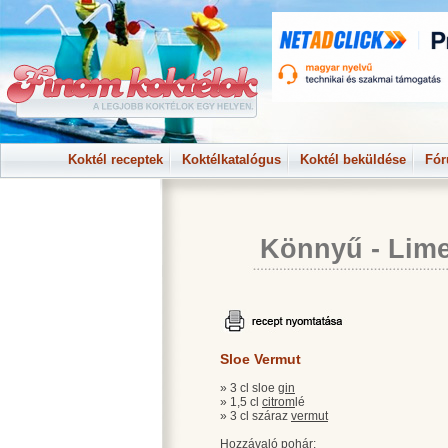
Koktél receptek
Koktélkatalógus
Koktél beküldése
Fó
Könnyű
-
Lime
Sloe Vermut
» 3 cl sloe
gin
» 1,5 cl
citrom
lé
» 3 cl száraz
vermut
Hozzávaló pohár: