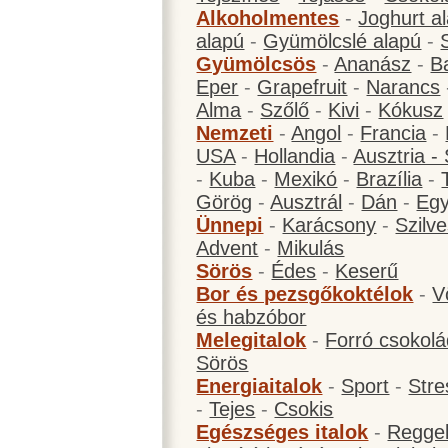
Alkoholmentes
-
Joghurt a
alapú
-
Gyümölcslé alapú
-
Gyümölcsös
-
Ananász
-
B
Eper
-
Grapefruit
-
Narancs
Alma
-
Szőlő
-
Kivi
-
Kókusz
Nemzeti
-
Angol
-
Francia
-
USA
-
Hollandia
-
Ausztria -
-
Kuba
-
Mexikó
-
Brazília
-
Görög
-
Ausztrál
-
Dán
-
Eg
Ünnepi
-
Karácsony
-
Szilve
Advent
-
Mikulás
Sörös
-
Édes
-
Keserű
Bor és pezsgőkoktélok
-
V
és habzóbor
Melegitalok
-
Forró csokol
Sörös
Energiaitalok
-
Sport
-
Stre
-
Tejes
-
Csokis
Egészséges italok
-
Reggel