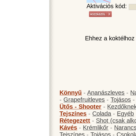
Aktivációs kód:
Ehhez a koktélhoz
Könnyű
-
Ananászleves
-
N
-
Grapefruitleves
-
Tojásos
Ütős - Shooter
-
Kezdőknek
Tejszínes
-
Colada
-
Egyéb
Rétegezett
-
Shot (csak alk
Kávés
-
Krémlikőr
-
Narancs
Tejszínes
-
Tojásos
-
Csokol