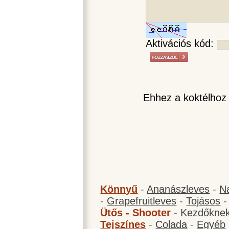
Aktivációs kód:
Ehhez a koktélhoz
Könnyű
-
Ananászleves
-
N
-
Grapefruitleves
-
Tojásos
Ütős - Shooter
-
Kezdőknek
Tejszínes
-
Colada
-
Egyéb