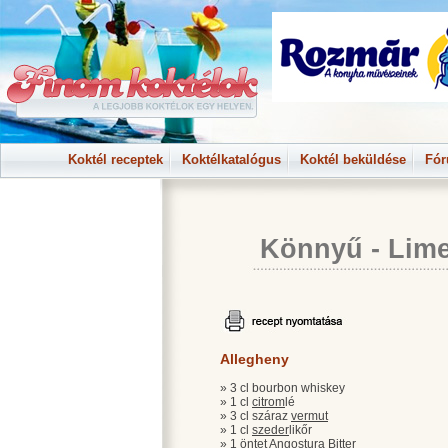
Koktél receptek
Koktélkatalógus
Koktél beküldése
Fó
Könnyű
-
Lime
Allegheny
» 3 cl bourbon whiskey
» 1 cl
citrom
lé
» 3 cl száraz
vermut
» 1 cl
szeder
likőr
» 1 öntet Angostura Bitter