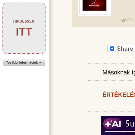
nagyításho
Másoknak íg
ÉRTÉKELÉ