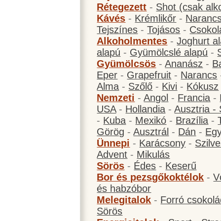
Rétegezett
-
Shot (csak alk
Kávés
-
Krémlikőr
-
Narancs
Tejszínes
-
Tojásos
-
Csokol
Alkoholmentes
-
Joghurt a
alapú
-
Gyümölcslé alapú
-
Gyümölcsös
-
Ananász
-
B
Eper
-
Grapefruit
-
Narancs
Alma
-
Szőlő
-
Kivi
-
Kókusz
Nemzeti
-
Angol
-
Francia
-
USA
-
Hollandia
-
Ausztria -
-
Kuba
-
Mexikó
-
Brazília
-
Görög
-
Ausztrál
-
Dán
-
Eg
Ünnepi
-
Karácsony
-
Szilve
Advent
-
Mikulás
Sörös
-
Édes
-
Keserű
Bor és pezsgőkoktélok
-
V
és habzóbor
Melegitalok
-
Forró csokol
Sörös