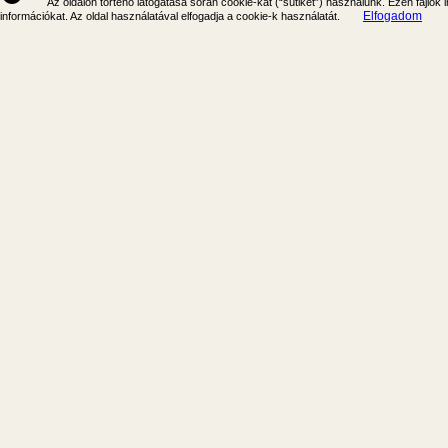
Az oldalon történő látogatása során cookie-kat (“sütiket”) használunk. Ezen fájlok
Elfogadom
információkat. Az oldal használatával elfogadja a cookie-k használatát.