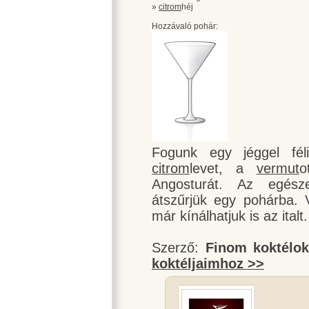
»
citrom
héj
Hozzávaló pohár:
Fogunk egy jéggel féli
citrom
levet, a
vermut
o
Angosturát. Az egész
átszűrjük egy pohárba.
már kínálhatjuk is az italt.
Szerző:
Finom koktélo
koktéljaimhoz >>