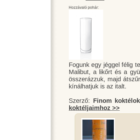
Hozzávaló pohár:
Fogunk egy jéggel félig tel
Malibut, a likőrt és a g
összerázzuk, majd átszűr
kínálhatjuk is az italt.
Szerző:
Finom koktélo
koktéljaimhoz >>