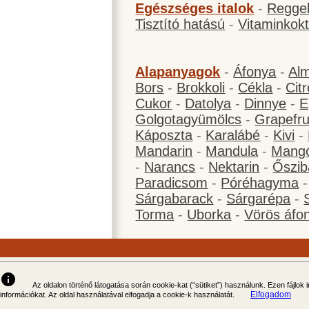
Egészséges italok
-
Reggel
Tisztító hatású
-
Vitaminkokt
Alapanyagok
-
Áfonya
-
Al
Bors
-
Brokkoli
-
Cékla
-
Cit
Cukor
-
Datolya
-
Dinnye
-
E
Golgotagyümölcs
-
Grapefru
Káposzta
-
Karalábé
-
Kivi
-
Mandarin
-
Mandula
-
Mang
-
Narancs
-
Nektarin
-
Őszib
Paradicsom
-
Póréhagyma
Sárgabarack
-
Sárgarépa
-
Torma
-
Uborka
-
Vörös áfo
info
Az oldalon történő látogatása során cookie-kat (“sütiket”) használunk. Ezen fájlok
Elfogadom
információkat. Az oldal használatával elfogadja a cookie-k használatát.