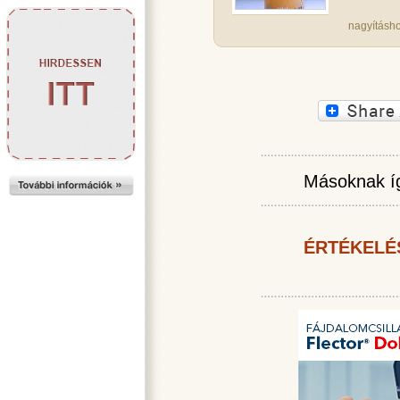
nagyításho
Másoknak íg
ÉRTÉKELÉ