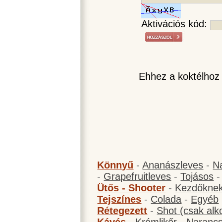
Aktivációs kód:
Ehhez a koktélhoz
Könnyű
-
Ananászleves
-
N
-
Grapefruitleves
-
Tojásos
Ütős - Shooter
-
Kezdőknek
Tejszínes
-
Colada
-
Egyéb
Rétegezett
-
Shot (csak alk