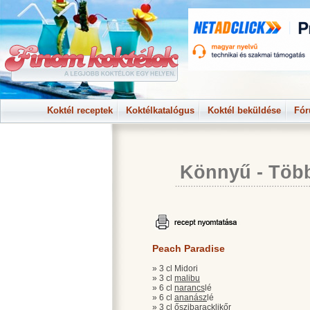
Koktél receptek
Koktélkatalógus
Koktél beküldése
Fó
Könnyű
-
Több
Peach Paradise
» 3 cl Midori
» 3 cl
malibu
» 6 cl
narancs
lé
» 6 cl
ananász
lé
» 3 cl őszi
baracklikőr