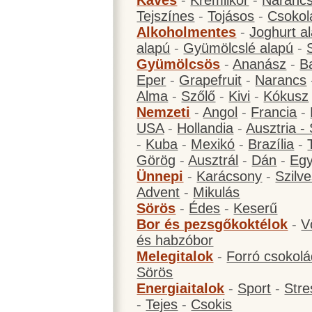
Kávés
-
Krémlikőr
-
Narancs
Tejszínes
-
Tojásos
-
Csokol
Alkoholmentes
-
Joghurt a
alapú
-
Gyümölcslé alapú
-
Gyümölcsös
-
Ananász
-
B
Eper
-
Grapefruit
-
Narancs
Alma
-
Szőlő
-
Kivi
-
Kókusz
Nemzeti
-
Angol
-
Francia
-
USA
-
Hollandia
-
Ausztria -
-
Kuba
-
Mexikó
-
Brazília
-
Görög
-
Ausztrál
-
Dán
-
Eg
Ünnepi
-
Karácsony
-
Szilve
Advent
-
Mikulás
Sörös
-
Édes
-
Keserű
Bor és pezsgőkoktélok
-
V
és habzóbor
Melegitalok
-
Forró csokol
Sörös
Energiaitalok
-
Sport
-
Stre
-
Tejes
-
Csokis