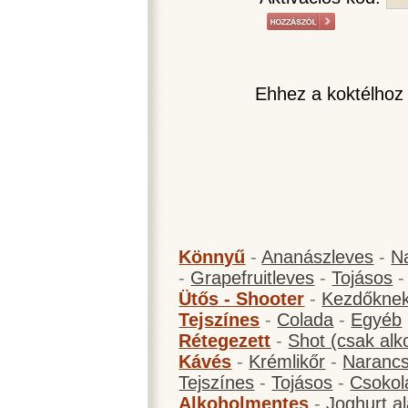
Ehhez a koktélhoz
Könnyű
-
Ananászleves
-
N
-
Grapefruitleves
-
Tojásos
Ütős - Shooter
-
Kezdőknek
Tejszínes
-
Colada
-
Egyéb
Rétegezett
-
Shot (csak alk
Kávés
-
Krémlikőr
-
Narancs
Tejszínes
-
Tojásos
-
Csokol
Alkoholmentes
-
Joghurt a