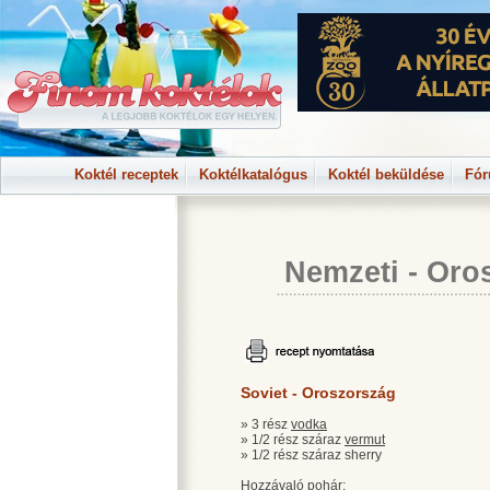
Koktél receptek
Koktélkatalógus
Koktél beküldése
Fó
Nemzeti
-
Oro
Soviet - Oroszország
» 3 rész
vodka
» 1/2 rész száraz
vermut
» 1/2 rész száraz sherry
Hozzávaló pohár: