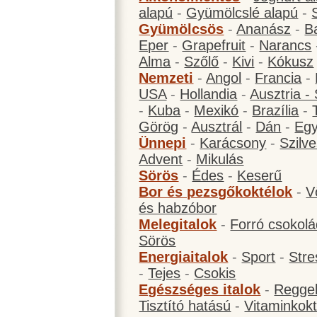
alapú
-
Gyümölcslé alapú
-
Gyümölcsös
-
Ananász
-
B
Eper
-
Grapefruit
-
Narancs
Alma
-
Szőlő
-
Kivi
-
Kókusz
Nemzeti
-
Angol
-
Francia
-
USA
-
Hollandia
-
Ausztria -
-
Kuba
-
Mexikó
-
Brazília
-
Görög
-
Ausztrál
-
Dán
-
Eg
Ünnepi
-
Karácsony
-
Szilve
Advent
-
Mikulás
Sörös
-
Édes
-
Keserű
Bor és pezsgőkoktélok
-
V
és habzóbor
Melegitalok
-
Forró csokol
Sörös
Energiaitalok
-
Sport
-
Stre
-
Tejes
-
Csokis
Egészséges italok
-
Reggel
Tisztító hatású
-
Vitaminkokt