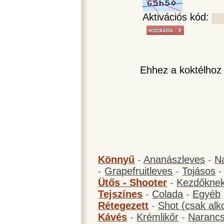
Aktivációs kód:
Ehhez a koktélhoz
Könnyű
-
Ananászleves
-
N
-
Grapefruitleves
-
Tojásos
Ütős - Shooter
-
Kezdőknek
Tejszínes
-
Colada
-
Egyéb
Rétegezett
-
Shot (csak alk
Kávés
-
Krémlikőr
-
Narancs