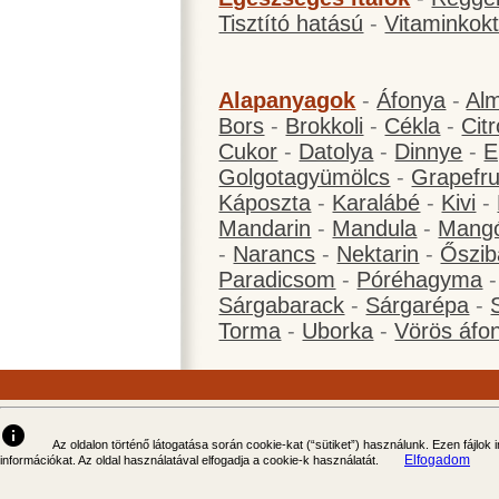
Tisztító hatású
-
Vitaminkokt
Alapanyagok
-
Áfonya
-
Al
Bors
-
Brokkoli
-
Cékla
-
Cit
Cukor
-
Datolya
-
Dinnye
-
E
Golgotagyümölcs
-
Grapefru
Káposzta
-
Karalábé
-
Kivi
-
Mandarin
-
Mandula
-
Mang
-
Narancs
-
Nektarin
-
Őszib
Paradicsom
-
Póréhagyma
Sárgabarack
-
Sárgarépa
-
Torma
-
Uborka
-
Vörös áfo
info
Az oldalon történő látogatása során cookie-kat (“sütiket”) használunk. Ezen fájlok
Elfogadom
információkat. Az oldal használatával elfogadja a cookie-k használatát.