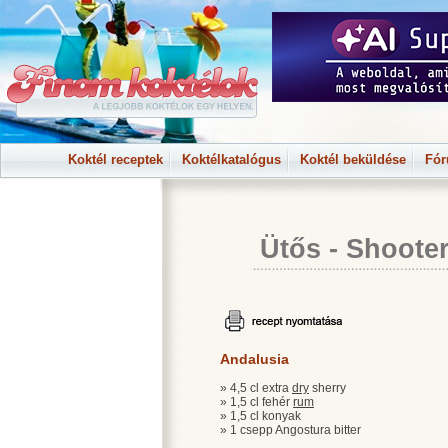
Koktél receptek
Koktélkatalógus
Koktél beküldése
Fó
Ütős - Shoote
Andalusia
» 4,5 cl extra
dry
sherry
» 1,5 cl fehér
rum
» 1,5 cl konyak
» 1 csepp Angostura bitter