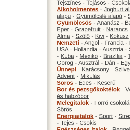
Tejszínes
-
Tojásos
-
Csokol
Alkoholmentes
-
Joghurt a
alapú
-
Gyümölcslé alapú
-
Gyümölcsös
-
Ananász
-
B
Eper
-
Grapefruit
-
Narancs
Alma
-
Szőlő
-
Kivi
-
Kókusz
Nemzeti
-
Angol
-
Francia
-
USA
-
Hollandia
-
Ausztria -
-
Kuba
-
Mexikó
-
Brazília
-
Görög
-
Ausztrál
-
Dán
-
Eg
Ünnepi
-
Karácsony
-
Szilve
Advent
-
Mikulás
Sörös
-
Édes
-
Keserű
Bor és pezsgőkoktélok
-
V
és habzóbor
Melegitalok
-
Forró csokol
Sörös
Energiaitalok
-
Sport
-
Stre
-
Tejes
-
Csokis
Egészséges italok
-
Reggel