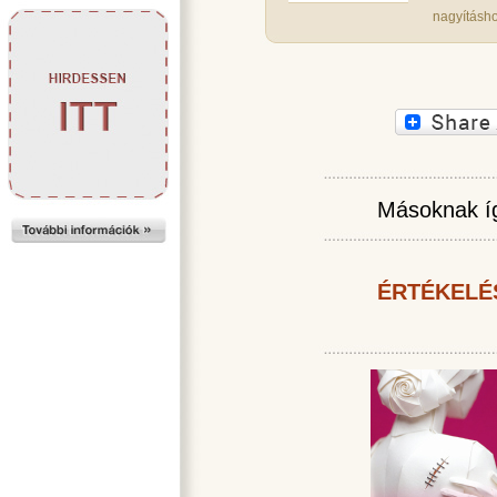
nagyításho
Másoknak íg
ÉRTÉKELÉ