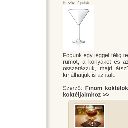
Hozzávaló pohár:
Fogunk egy jéggel félig tel
rum
ot, a konyakot és a
összerázzuk, majd átsz
kínálhatjuk is az italt.
Szerző:
Finom koktélo
koktéljaimhoz >>