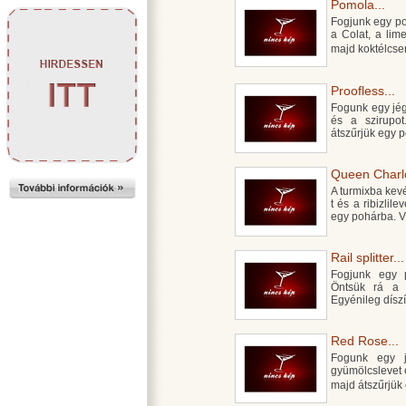
Pomola...
Fogjunk egy po
a Colat, a lim
majd koktélcse
Proofless...
Fogunk egy jégg
és a szirupo
átszűrjük egy p
Queen Charlo
A turmixba kevé
t és a ribizlil
egy pohárba. Vé
Rail splitter...
Fogjunk egy p
Öntsük rá a 
Egyénileg díszí
Red Rose...
Fogunk egy jé
gyümölcslevet 
majd átszűrjük