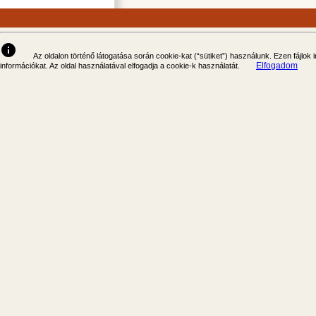
info
Az oldalon történő látogatása során cookie-kat (“sütiket”) használunk. Ezen fájlok
Elfogadom
információkat. Az oldal használatával elfogadja a cookie-k használatát.