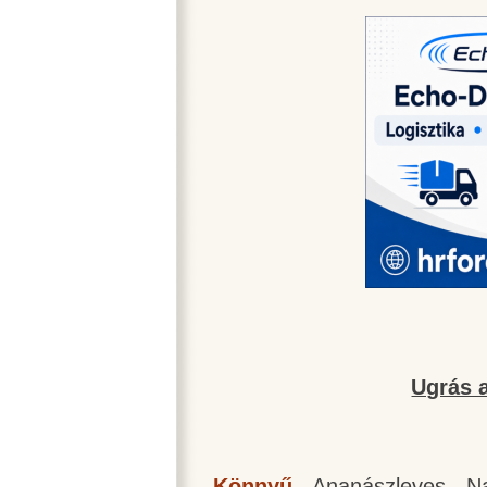
Ugrás a
Könnyű
-
Ananászleves
-
N