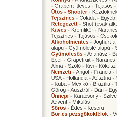
-
Grapefruitleves
-
Tojásos
Ütős - Shooter
-
Kezdőknek
Tejszínes
-
Colada
-
Egyéb
Rétegezett
-
Shot (csak alk
Kávés
-
Krémlikőr
-
Narancs
Tejszínes
-
Tojásos
-
Csokol
Alkoholmentes
-
Joghurt a
alapú
-
Gyümölcslé alapú
-
Gyümölcsös
-
Ananász
-
B
Eper
-
Grapefruit
-
Narancs
Alma
-
Szőlő
-
Kivi
-
Kókusz
Nemzeti
-
Angol
-
Francia
-
USA
-
Hollandia
-
Ausztria -
-
Kuba
-
Mexikó
-
Brazília
-
Görög
-
Ausztrál
-
Dán
-
Eg
Ünnepi
-
Karácsony
-
Szilve
Advent
-
Mikulás
Sörös
-
Édes
-
Keserű
Bor és pezsgőkoktélok
-
V