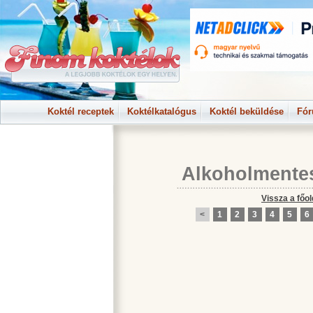
Koktél receptek
Koktélkatalógus
Koktél beküldése
Fó
Alkoholmente
Vissza a főol
<
1
2
3
4
5
6