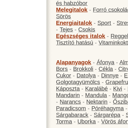
és habzóbor
Melegitalok
-
Forró csokol
Sörös
Energiaitalok
-
Sport
-
Stre
-
Tejes
-
Csokis
Egészséges italok
-
Reggel
Tisztító hatású
-
Vitaminkokt
Alapanyagok
-
Áfonya
-
Al
Bors
-
Brokkoli
-
Cékla
-
Cit
Cukor
-
Datolya
-
Dinnye
-
E
Golgotagyümölcs
-
Grapefru
Káposzta
-
Karalábé
-
Kivi
-
Mandarin
-
Mandula
-
Mang
-
Narancs
-
Nektarin
-
Őszib
Paradicsom
-
Póréhagyma
Sárgabarack
-
Sárgarépa
-
Torma
-
Uborka
-
Vörös áfo