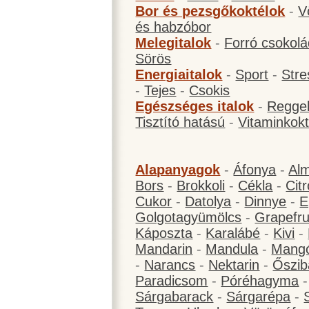
Bor és pezsgőkoktélok
-
V
és habzóbor
Melegitalok
-
Forró csokol
Sörös
Energiaitalok
-
Sport
-
Stre
-
Tejes
-
Csokis
Egészséges italok
-
Reggel
Tisztító hatású
-
Vitaminkokt
Alapanyagok
-
Áfonya
-
Al
Bors
-
Brokkoli
-
Cékla
-
Cit
Cukor
-
Datolya
-
Dinnye
-
E
Golgotagyümölcs
-
Grapefru
Káposzta
-
Karalábé
-
Kivi
-
Mandarin
-
Mandula
-
Mang
-
Narancs
-
Nektarin
-
Őszib
Paradicsom
-
Póréhagyma
Sárgabarack
-
Sárgarépa
-