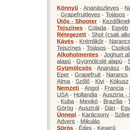
Könnyű
-
Ananászleves
-
N
-
Grapefruitleves
-
Tojásos
Ütős - Shooter
-
Kezdőknek
Tejszínes
-
Colada
-
Egyéb
Rétegezett
-
Shot (csak alk
Kávés
-
Krémlikőr
-
Narancs
Tejszínes
-
Tojásos
-
Csokol
Alkoholmentes
-
Joghurt a
alapú
-
Gyümölcslé alapú
-
Gyümölcsös
-
Ananász
-
B
Eper
-
Grapefruit
-
Narancs
Alma
-
Szőlő
-
Kivi
-
Kókusz
Nemzeti
-
Angol
-
Francia
-
USA
-
Hollandia
-
Ausztria -
-
Kuba
-
Mexikó
-
Brazília
-
Görög
-
Ausztrál
-
Dán
-
Eg
Ünnepi
-
Karácsony
-
Szilve
Advent
-
Mikulás
Sörös
-
Édes
-
Keserű