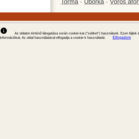
Torma
-
Uborka
-
Vörös áfo
info
Az oldalon történő látogatása során cookie-kat (“sütiket”) használunk. Ezen fájlok
Elfogadom
információkat. Az oldal használatával elfogadja a cookie-k használatát.