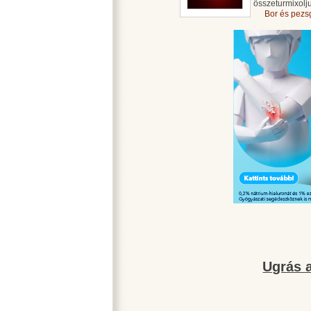
összeturmixolj
Bor és pezs
Ugrás a