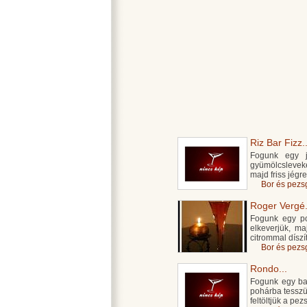
Riz Bar Fizz..
Fogunk egy jé
gyümölcsleveke
majd friss jégr
Bor és pezs
Roger Vergé.
Fogunk egy poh
elkeverjük, ma
citrommal díszí
Bor és pezs
Rondo...
Fogunk egy bar
pohárba tesszük
feltöltjük a pez