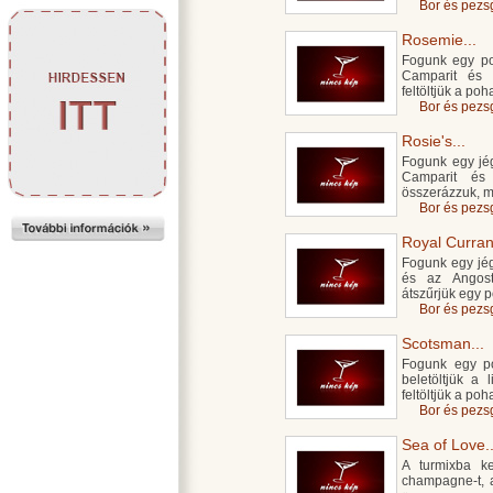
Bor és pezs
Rosemie...
Fogunk egy poh
Camparit és a
feltöltjük a po
Bor és pezs
Rosie's...
Fogunk egy jégg
Camparit és
összerázzuk, m
Bor és pezs
Royal Currant
Fogunk egy jégg
és az Angost
átszűrjük egy p
Bor és pezs
Scotsman...
Fogunk egy po
beletöltjük a 
feltöltjük a po
Bor és pezs
Sea of Love..
A turmixba ke
champagne-t, a