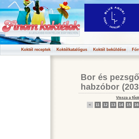
Koktél receptek
Koktélkatalógus
Koktél beküldése
Fó
Bor és pezsgő
habzóbor
(203
Vissza a főol
<
11
12
13
14
15
16