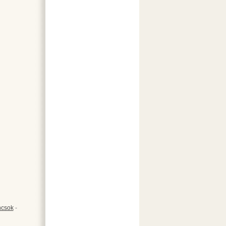
csok
-