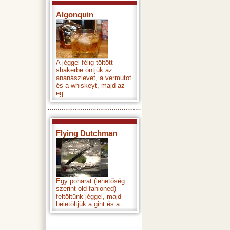
Algonquin
A jéggel félig töltött
shakerbe öntjük az
ananászlevet, a vermutot
és a whiskeyt, majd az
eg...
Flying Dutchman
Egy poharat (lehetőség
szerint old fahioned)
feltöltünk jéggel, majd
beletöltjük a gint és a...