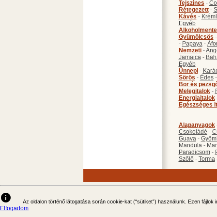
Tejszínes
-
Co
Rétegezett
-
S
Kávés
-
Kréml
Egyéb
Alkoholmente
Gyümölcsös
-
Papaya
-
Áfo
Nemzeti
-
Ang
Jamaica
-
Bah
Egyéb
Ünnepi
-
Kará
Sörös
-
Édes
Bor és pezsg
Melegitalok
-
Energiaitalok
Egészséges i
Alapanyagok
Csokoládé
-
C
Guava
-
Gyöm
Mandula
-
Ma
Paradicsom
-
Szőlő
-
Torma
info
Az oldalon történő látogatása során cookie-kat (“sütiket”) használunk. Ezen fájlok
Elfogadom