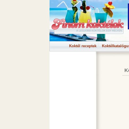
Koktél receptek
Koktélkatalógu
K