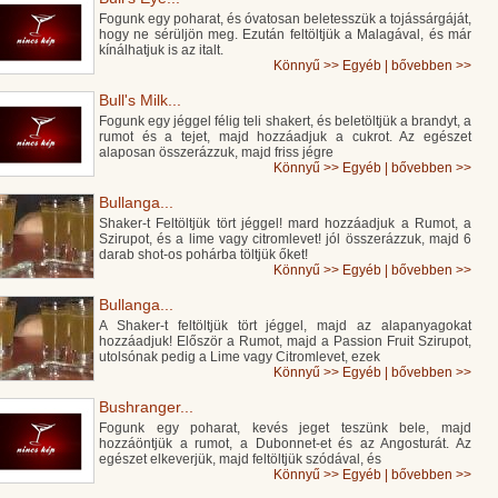
Fogunk egy poharat, és óvatosan beletesszük a tojássárgáját,
hogy ne sérüljön meg. Ezután feltöltjük a Malagával, és már
kínálhatjuk is az italt.
Könnyű
>>
Egyéb
|
bővebben >>
Bull's Milk...
Fogunk egy jéggel félig teli shakert, és beletöltjük a brandyt, a
rumot és a tejet, majd hozzáadjuk a cukrot. Az egészet
alaposan összerázzuk, majd friss jégre
Könnyű
>>
Egyéb
|
bővebben >>
Bullanga...
Shaker-t Feltöltjük tört jéggel! mard hozzáadjuk a Rumot, a
Szirupot, és a lime vagy citromlevet! jól összerázzuk, majd 6
darab shot-os pohárba töltjük őket!
Könnyű
>>
Egyéb
|
bővebben >>
Bullanga...
A Shaker-t feltöltjük tört jéggel, majd az alapanyagokat
hozzáadjuk! Először a Rumot, majd a Passion Fruit Szirupot,
utolsónak pedig a Lime vagy Citromlevet, ezek
Könnyű
>>
Egyéb
|
bővebben >>
Bushranger...
Fogunk egy poharat, kevés jeget teszünk bele, majd
hozzáöntjük a rumot, a Dubonnet-et és az Angosturát. Az
egészet elkeverjük, majd feltöltjük szódával, és
Könnyű
>>
Egyéb
|
bővebben >>