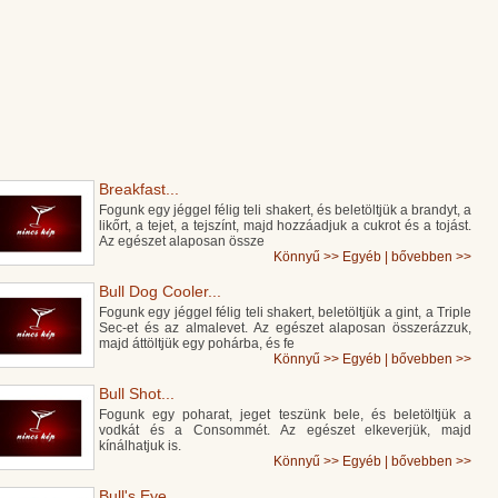
Breakfast...
Fogunk egy jéggel félig teli shakert, és beletöltjük a brandyt, a
likőrt, a tejet, a tejszínt, majd hozzáadjuk a cukrot és a tojást.
Az egészet alaposan össze
Könnyű
>>
Egyéb
|
bővebben >>
Bull Dog Cooler...
Fogunk egy jéggel félig teli shakert, beletöltjük a gint, a Triple
Sec-et és az almalevet. Az egészet alaposan összerázzuk,
majd áttöltjük egy pohárba, és fe
Könnyű
>>
Egyéb
|
bővebben >>
Bull Shot...
Fogunk egy poharat, jeget teszünk bele, és beletöltjük a
vodkát és a Consommét. Az egészet elkeverjük, majd
kínálhatjuk is.
Könnyű
>>
Egyéb
|
bővebben >>
Bull's Eye...