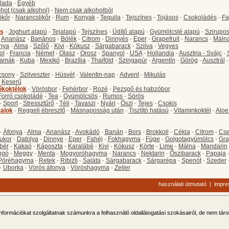
lada
-
Egyéb
hot (csak alkohol)
-
Nem csak alkoholból
ikőr
-
Narancslikőr
-
Rum
-
Konyak
-
Tequila
-
Tejszínes
-
Tojásos
-
Csokoládés
-
Fa
s
-
Joghurt alapú
-
Tejalapú
-
Tejszínes
-
Üdítő alapú
-
Gyümölcslé alapú
-
Szirupo
-
Ananász
-
Banános
-
Bólék
-
Citrom
-
Dinnyés
-
Eper
-
Grapefruit
-
Narancs
-
Máln
nya
-
Alma
-
Szőlő
-
Kivi
-
Kókusz
-
Sárgabarack
-
Szilva
-
Vegyes
ol
-
Francia
-
Német
-
Olasz
-
Orosz
-
Spanyol
-
USA
-
Hollandia
-
Ausztria - Svájc
-
amák
-
Kuba
-
Mexikó
-
Brazília
-
Thaiföld
-
Szingapúr
-
Argentín
-
Görög
-
Ausztrál
csony
-
Szilveszter
-
Húsvét
-
Valentin-nap
-
Advent
-
Mikulás
-
Keserű
őkoktélok
-
Vörösbor
-
Fehérbor
-
Rozé
-
Pezsgő és habzóbor
Forró csokoládé
-
Tea
-
Gyümölcsös
-
Rumos
-
Sörös
-
Sport
-
Stressztűrő
-
Téli
-
Tavaszi
-
Nyári
-
Őszi
-
Tejes
-
Csokis
talok
-
Reggeli ébresztő
-
Másnaposság után
-
Tisztító hatású
-
Vitaminkoktél
-
Aloe
-
Áfonya
-
Alma
-
Ananász
-
Avokádó
-
Banán
-
Bors
-
Brokkoli
-
Cékla
-
Citrom
-
Cse
ukor
-
Datolya
-
Dinnye
-
Eper
-
Fahéj
-
Fokhagyma
-
Füge
-
Golgotagyümölcs
-
Gra
bér
-
Kakaó
-
Káposzta
-
Karalábé
-
Kivi
-
Kókusz
-
Körte
-
Lime
-
Málna
-
Mandarin
ngó
-
Meggy
-
Menta
-
Mogyoróhagyma
-
Narancs
-
Nektarin
-
Őszibarack
-
Papaja
Póréhagyma
-
Retek
-
Ribizli
-
Saláta
-
Sárgabarack
-
Sárgarépa
-
Spenót
-
Szeder
-
Uborka
-
Vörös áfonya
-
Vöröshagyma
-
Zeller
használati útmutató
|
impr
 információkat szolgáltatnak számunkra a felhasználó oldallátogatási szokásairól, de nem tár