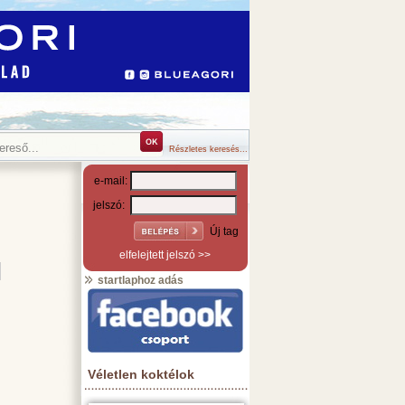
Részletes keresés...
e-mail:
jelszó:
Új tag
elfelejtett jelszó >>
startlaphoz adás
Véletlen koktélok