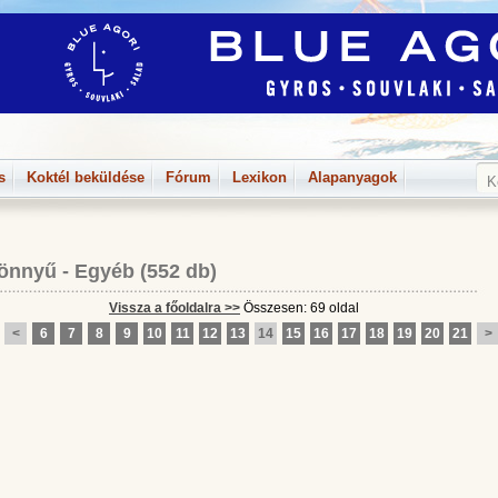
s
Koktél beküldése
Fórum
Lexikon
Alapanyagok
önnyű
-
Egyéb
(552 db)
Vissza a főoldalra >>
Összesen: 69 oldal
<
6
7
8
9
10
11
12
13
14
15
16
17
18
19
20
21
>