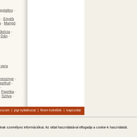
gylaltos
-
s
-
Egyéb
a
-
Mangó
Skócia
-
-
Dán
-
 vera
resznye
-
pefruit
-
-
-
Paprika
-
-
Szilva
-
esszum
|
jogi nyilatkozat
|
finom koktélok
|
kapcsolat
olnak személyes információkat. Az oldal használatával elfogadja a cookie-k használatát.