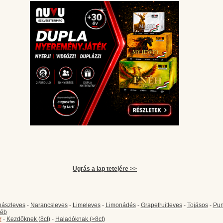
Ugrás a lap tetejére >>
ászleves
-
Narancsleves
-
Limeleves
-
Limonádés
-
Grapefruitleves
-
Tojásos
-
Pun
éb
r
-
Kezdőknek (8ct)
-
Haladóknak (>8ct)