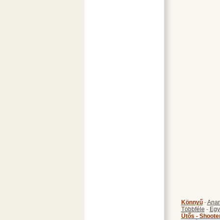
Könnyű
-
Anan
Többféle
-
Egy
Ütős - Shoote