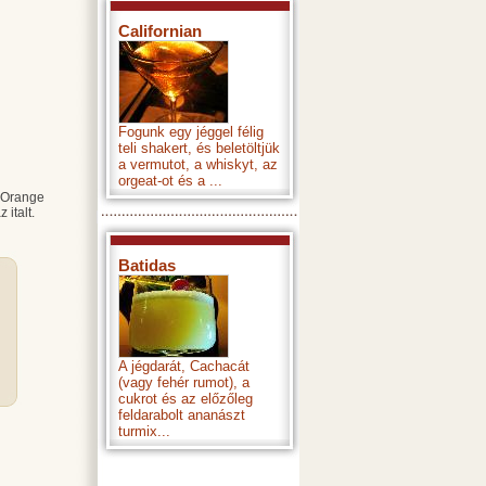
Californian
Fogunk egy jéggel félig
teli shakert, és beletöltjük
a vermutot, a whiskyt, az
orgeat-ot és a ...
 Orange
 italt.
Batidas
A jégdarát, Cachacát
(vagy fehér rumot), a
cukrot és az előzőleg
feldarabolt ananászt
turmix...