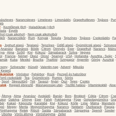
ászleves
-
Narancsleves
-
Limeleves
-
Limonádés
-
Grapefruitleves
-
Tojásos
-
Pun
éb
r
-
Kezdőknek (8ct)
-
Haladóknak (>8ct)
lada
-
Egyéb
hot (csak alkohol)
-
Nem csak alkoholból
ikőr
-
Narancslikőr
-
Rum
-
Konyak
-
Tequila
-
Tejszínes
-
Tojásos
-
Csokoládés
-
Fa
s
-
Joghurt alapú
-
Tejalapú
-
Tejszínes
-
Üdítő alapú
-
Gyümölcslé alapú
-
Szirupo
-
Ananász
-
Banános
-
Bólék
-
Citrom
-
Dinnyés
-
Eper
-
Grapefruit
-
Narancs
-
Máln
nya
-
Alma
-
Szőlő
-
Kivi
-
Kókusz
-
Sárgabarack
-
Szilva
-
Vegyes
ol
-
Francia
-
Német
-
Olasz
-
Orosz
-
Spanyol
-
USA
-
Hollandia
-
Ausztria - Svájc
-
amák
-
Kuba
-
Mexikó
-
Brazília
-
Thaiföld
-
Szingapúr
-
Argentín
-
Görög
-
Ausztrál
csony
-
Szilveszter
-
Húsvét
-
Valentin-nap
-
Advent
-
Mikulás
-
Keserű
őkoktélok
-
Vörösbor
-
Fehérbor
-
Rozé
-
Pezsgő és habzóbor
Forró csokoládé
-
Tea
-
Gyümölcsös
-
Rumos
-
Sörös
-
Sport
-
Stressztűrő
-
Téli
-
Tavaszi
-
Nyári
-
Őszi
-
Tejes
-
Csokis
talok
-
Reggeli ébresztő
-
Másnaposság után
-
Tisztító hatású
-
Vitaminkoktél
-
Aloe
-
Áfonya
-
Alma
-
Ananász
-
Avokádó
-
Banán
-
Bors
-
Brokkoli
-
Cékla
-
Citrom
-
Cse
ukor
-
Datolya
-
Dinnye
-
Eper
-
Fahéj
-
Fokhagyma
-
Füge
-
Golgotagyümölcs
-
Gra
bér
-
Kakaó
-
Káposzta
-
Karalábé
-
Kivi
-
Kókusz
-
Körte
-
Lime
-
Málna
-
Mandarin
ngó
-
Meggy
-
Menta
-
Mogyoróhagyma
-
Narancs
-
Nektarin
-
Őszibarack
-
Papaja
Póréhagyma
-
Retek
-
Ribizli
-
Saláta
-
Sárgabarack
-
Sárgarépa
-
Spenót
-
Szeder
-
Uborka
-
Vörös áfonya
-
Vöröshagyma
-
Zeller