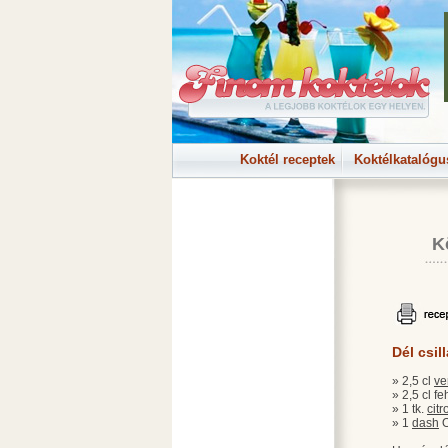
Koktél receptek
Koktélkatalógu
K
Dél csil
» 2,5 cl
ve
» 2,5 cl f
» 1 tk.
cit
» 1
dash
O