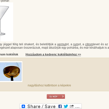
 pohár:
 jéggel félig teli shakert, és beletöltjük a
vermut
ot, a
rum
ot, a
citrom
levet és az
z egészet alaposan összerázzuk, majd átszűrjük egy pohárba, és már kínálhatjuk is az
inom koktélok
Hozzáadom a kedvenc koktéljaimhoz >>
nagyításhoz kattintson a képekre