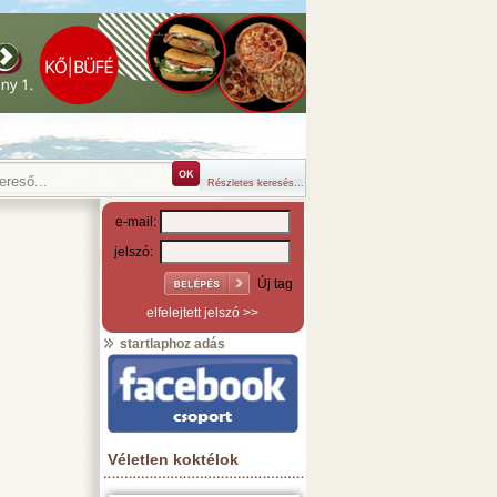
Részletes keresés...
e-mail:
jelszó:
Új tag
elfelejtett jelszó >>
startlaphoz adás
Véletlen koktélok