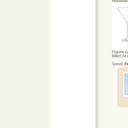
Hozzávaló
Fogunk egy
Bittert. A
Szerző:
F