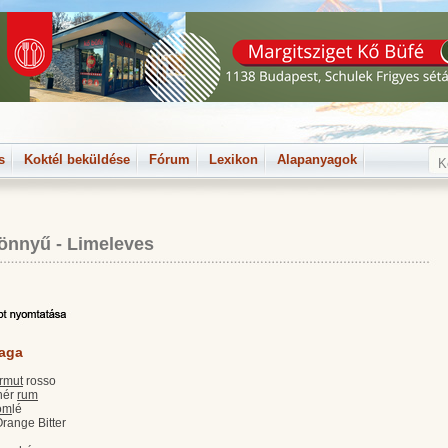
s
Koktél beküldése
Fórum
Lexikon
Alapanyagok
önnyű
-
Limeleves
laga
rmut
rosso
ehér
rum
rom
lé
range Bitter