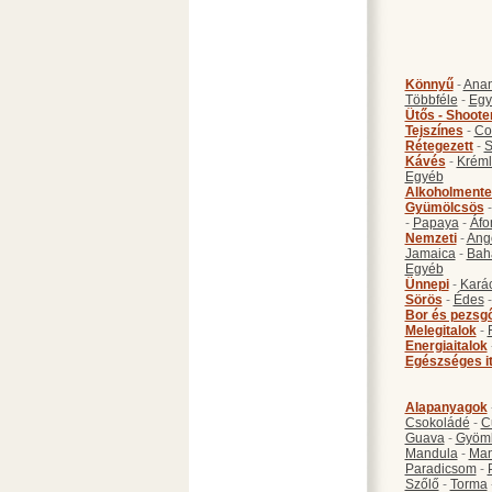
Könnyű
-
Anan
Többféle
-
Egy
Ütős - Shoote
Tejszínes
-
Co
Rétegezett
-
S
Kávés
-
Kréml
Egyéb
Alkoholmente
Gyümölcsös
-
Papaya
-
Áfo
Nemzeti
-
Ang
Jamaica
-
Bah
Egyéb
Ünnepi
-
Kará
Sörös
-
Édes
Bor és pezsg
Melegitalok
-
Energiaitalok
Egészséges i
Alapanyagok
Csokoládé
-
C
Guava
-
Gyöm
Mandula
-
Ma
Paradicsom
-
Szőlő
-
Torma