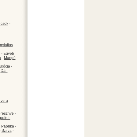
csok
-
gylaltos
-
s
-
Egyéb
a
-
Mangó
Skócia
-
-
Dán
-
 vera
resznye
-
pefruit
-
-
-
Paprika
-
-
Szilva
-