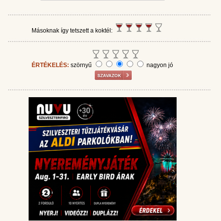
Másoknak így tetszett a koktél:
ÉRTÉKELÉS:
szörnyű
nagyon jó