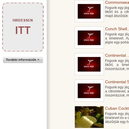
Commonwealt
Fogunk egy jégge
likőrt és a ci
majd átszűrjük 
Conch Shell..
Fogunk egy jégg
a limelevet. 
jégre egy pohá
Continental..
Fogunk egy jégg
likőrt, a li
összerázzuk, m
Continental S
Fogunk egy jégg
a citromlevet, 
összerázzuk, m
Cuban Cocktai
Fogunk egy jégg
limelevet és a
átszűrjük egy h