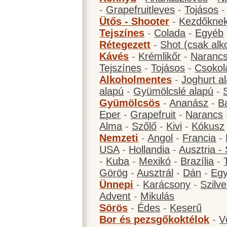
-
Grapefruitleves
-
Tojásos
Ütős - Shooter
-
Kezdőknek
Tejszínes
-
Colada
-
Egyéb
Rétegezett
-
Shot (csak alk
Kávés
-
Krémlikőr
-
Narancs
Tejszínes
-
Tojásos
-
Csokol
Alkoholmentes
-
Joghurt a
alapú
-
Gyümölcslé alapú
-
Gyümölcsös
-
Ananász
-
B
Eper
-
Grapefruit
-
Narancs
Alma
-
Szőlő
-
Kivi
-
Kókusz
Nemzeti
-
Angol
-
Francia
-
USA
-
Hollandia
-
Ausztria -
-
Kuba
-
Mexikó
-
Brazília
-
Görög
-
Ausztrál
-
Dán
-
Eg
Ünnepi
-
Karácsony
-
Szilve
Advent
-
Mikulás
Sörös
-
Édes
-
Keserű
Bor és pezsgőkoktélok
-
V