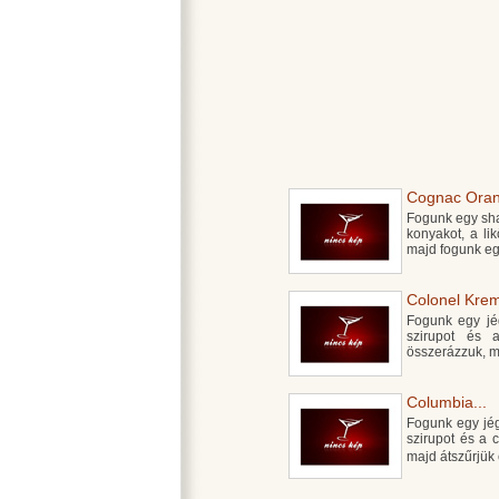
Cognac Oran
Fogunk egy shak
konyakot, a li
majd fogunk eg
Colonel Kreml
Fogunk egy jégg
szirupot és 
összerázzuk, m
Columbia...
Fogunk egy jégg
szirupot és a 
majd átszűrjü