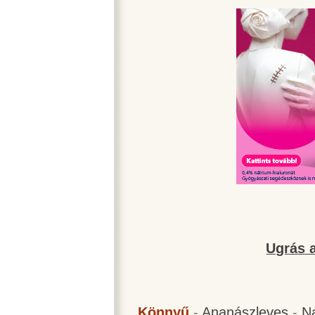
Ugrás a
Könnyű
-
Ananászleves
-
N