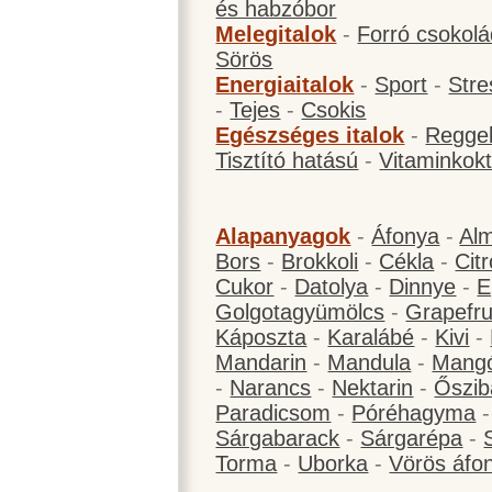
és habzóbor
Melegitalok
-
Forró csokol
Sörös
Energiaitalok
-
Sport
-
Stre
-
Tejes
-
Csokis
Egészséges italok
-
Reggel
Tisztító hatású
-
Vitaminkokt
Alapanyagok
-
Áfonya
-
Al
Bors
-
Brokkoli
-
Cékla
-
Cit
Cukor
-
Datolya
-
Dinnye
-
E
Golgotagyümölcs
-
Grapefru
Káposzta
-
Karalábé
-
Kivi
-
Mandarin
-
Mandula
-
Mang
-
Narancs
-
Nektarin
-
Őszib
Paradicsom
-
Póréhagyma
Sárgabarack
-
Sárgarépa
-
Torma
-
Uborka
-
Vörös áfo