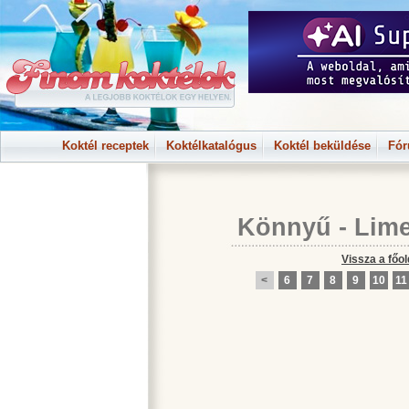
Koktél receptek
Koktélkatalógus
Koktél beküldése
Fó
Könnyű
-
Lime
Vissza a főol
<
6
7
8
9
10
11