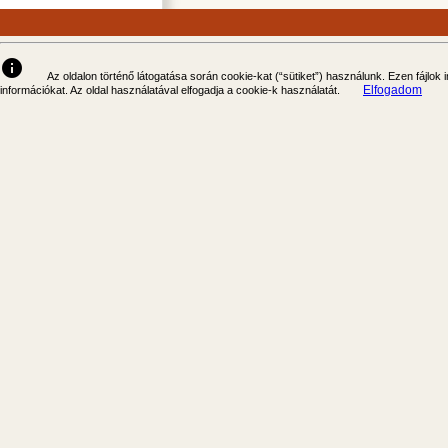
info
Az oldalon történő látogatása során cookie-kat (“sütiket”) használunk. Ezen fájlok
Elfogadom
információkat. Az oldal használatával elfogadja a cookie-k használatát.