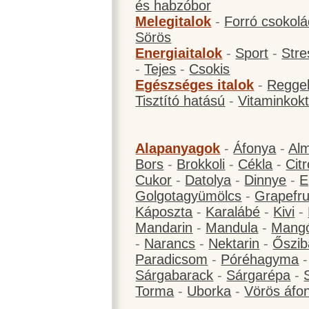
és habzóbor
Melegitalok
-
Forró csokol
Sörös
Energiaitalok
-
Sport
-
Stre
-
Tejes
-
Csokis
Egészséges italok
-
Reggel
Tisztító hatású
-
Vitaminkokt
Alapanyagok
-
Áfonya
-
Al
Bors
-
Brokkoli
-
Cékla
-
Cit
Cukor
-
Datolya
-
Dinnye
-
E
Golgotagyümölcs
-
Grapefru
Káposzta
-
Karalábé
-
Kivi
-
Mandarin
-
Mandula
-
Mang
-
Narancs
-
Nektarin
-
Őszib
Paradicsom
-
Póréhagyma
Sárgabarack
-
Sárgarépa
-
Torma
-
Uborka
-
Vörös áfo