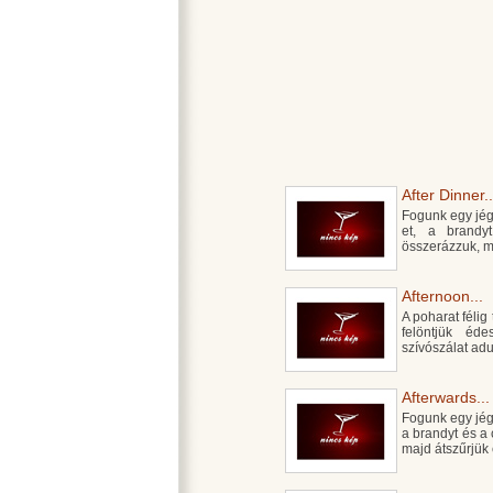
After Dinner..
Fogunk egy jégge
et, a brandy
összerázzuk, m
Afternoon...
A poharat félig 
felöntjük éde
szívószálat ad
Afterwards...
Fogunk egy jégg
a brandyt és a
majd átszűrjük