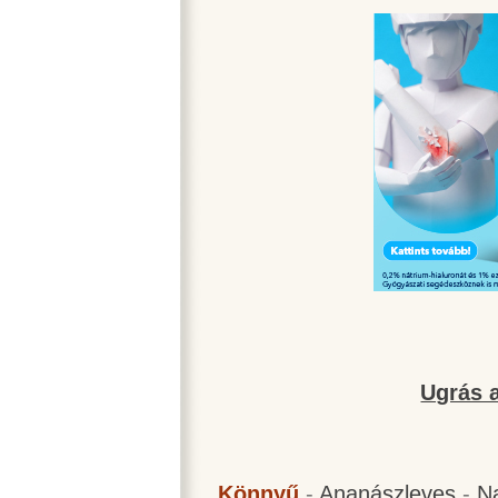
Ugrás a
Könnyű
-
Ananászleves
-
N