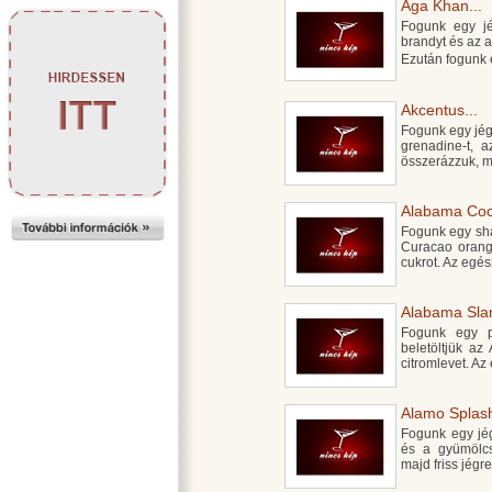
Aga Khan...
Fogunk egy jég
brandyt és az 
Ezután fogunk 
Akcentus...
Fogunk egy jégge
grenadine-t, 
összerázzuk, m
Alabama Cock
Fogunk egy shak
Curacao orange
cukrot. Az egé
Alabama Sla
Fogunk egy po
beletöltjük az
citromlevet. Az
Alamo Splash
Fogunk egy jégg
és a gyümölcs
majd friss jégr