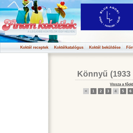
Koktél receptek
Koktélkatalógus
Koktél beküldése
Fó
Könnyű
(1933
Vissza a főol
<
1
2
3
4
5
6