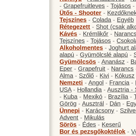
-
Grapefruitleves
-
Tojásos
Ütős - Shooter
-
Kezdőknek
Tejszínes
-
Colada
-
Egyéb
Rétegezett
-
Shot (csak alk
Kávés
-
Krémlikőr
-
Narancs
Tejszínes
-
Tojásos
-
Csokol
Alkoholmentes
-
Joghurt a
alapú
-
Gyümölcslé alapú
-
Gyümölcsös
-
Ananász
-
B
Eper
-
Grapefruit
-
Narancs
Alma
-
Szőlő
-
Kivi
-
Kókusz
Nemzeti
-
Angol
-
Francia
-
USA
-
Hollandia
-
Ausztria -
-
Kuba
-
Mexikó
-
Brazília
-
Görög
-
Ausztrál
-
Dán
-
Eg
Ünnepi
-
Karácsony
-
Szilve
Advent
-
Mikulás
Sörös
-
Édes
-
Keserű
Bor és pezsgőkoktélok
-
V