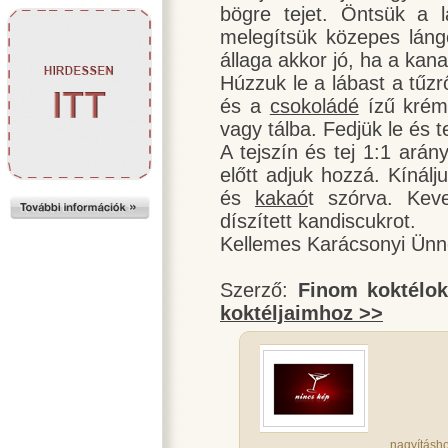
bögre tejet. Öntsük a 
melegítsük közepes lángo
állaga akkor jó, ha a kan
Húzzuk le a lábast a tűzr
és a
csokoládé
ízű kréml
vagy tálba. Fedjük le és 
A tejszín és tej 1:1 arán
előtt adjuk hozzá. Kínálj
és
kakaó
t szórva. Keve
díszített kandiscukrot.
Kellemes Karácsonyi Ünn
Szerző:
Finom koktélo
koktéljaimhoz >>
nagyításho