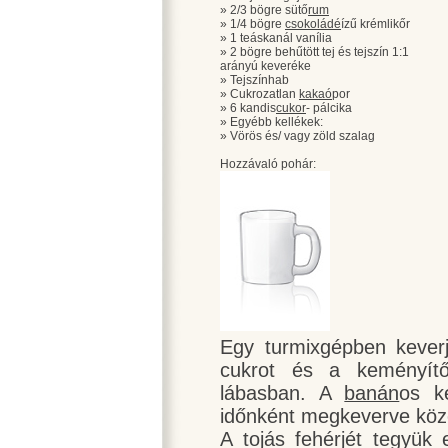
» 2/3 bögre sütő
rum
» 1/4 bögre
csokoládé
ízű krémlikőr
» 1 teáskanál vanília
» 2 bögre behűtött tej és tejszín 1:1
arányú keveréke
» Tejszínhab
» Cukrozatlan
kakaó
por
» 6 kandis
cukor
- pálcika
» Egyébb kellékek:
» Vörös és/ vagy zöld szalag
Hozzávaló pohár:
Egy turmixgépben keve
cukrot és a keményít
lábasban. A
banán
os k
időnként megkeverve köz
A tojás fehérjét tegyük