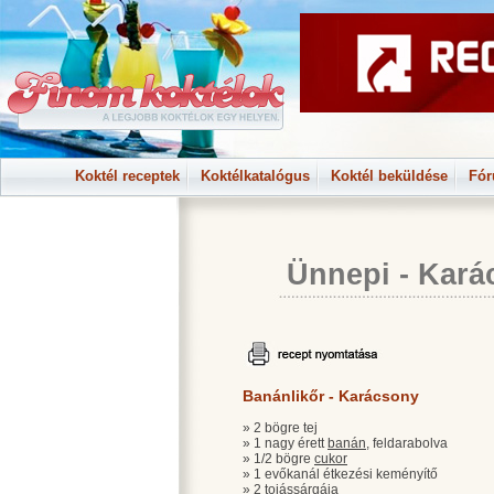
Koktél receptek
Koktélkatalógus
Koktél beküldése
Fó
Ünnepi
-
Kará
Banánlikőr - Karácsony
» 2 bögre tej
» 1 nagy érett
banán
, feldarabolva
» 1/2 bögre
cukor
» 1 evőkanál étkezési keményítő
» 2 tojássárgája