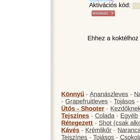
Aktivációs kód:
Ehhez a koktélhoz
Könnyű
-
Ananászleves
-
N
-
Grapefruitleves
-
Tojásos
Ütős - Shooter
-
Kezdőknek
Tejszínes
-
Colada
-
Egyéb
Rétegezett
-
Shot (csak alk
Kávés
-
Krémlikőr
-
Narancs
Tejszínes
-
Tojásos
-
Csokol