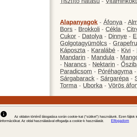
Tisztító hatású
-
Vitaminkokt
Alapanyagok
-
Áfonya
-
Al
Bors
-
Brokkoli
-
Cékla
-
Cit
Cukor
-
Datolya
-
Dinnye
-
E
Golgotagyümölcs
-
Grapefru
Káposzta
-
Karalábé
-
Kivi
-
Mandarin
-
Mandula
-
Mang
-
Narancs
-
Nektarin
-
Őszib
Paradicsom
-
Póréhagyma
Sárgabarack
-
Sárgarépa
-
Torma
-
Uborka
-
Vörös áfo
info
Az oldalon történő látogatása során cookie-kat (“sütiket”) használunk. Ezen fájlok
Elfogadom
információkat. Az oldal használatával elfogadja a cookie-k használatát.