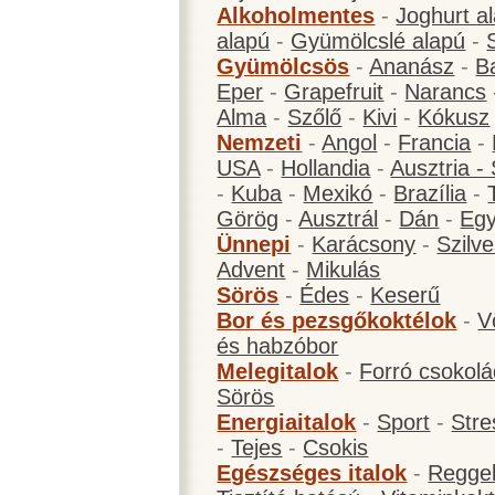
Alkoholmentes
-
Joghurt a
alapú
-
Gyümölcslé alapú
-
Gyümölcsös
-
Ananász
-
B
Eper
-
Grapefruit
-
Narancs
Alma
-
Szőlő
-
Kivi
-
Kókusz
Nemzeti
-
Angol
-
Francia
-
USA
-
Hollandia
-
Ausztria -
-
Kuba
-
Mexikó
-
Brazília
-
Görög
-
Ausztrál
-
Dán
-
Eg
Ünnepi
-
Karácsony
-
Szilve
Advent
-
Mikulás
Sörös
-
Édes
-
Keserű
Bor és pezsgőkoktélok
-
V
és habzóbor
Melegitalok
-
Forró csokol
Sörös
Energiaitalok
-
Sport
-
Stre
-
Tejes
-
Csokis
Egészséges italok
-
Reggel