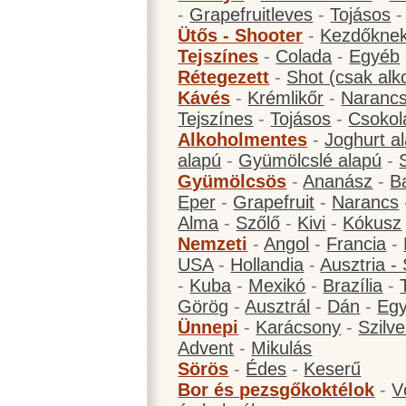
-
Grapefruitleves
-
Tojásos
Ütős - Shooter
-
Kezdőknek
Tejszínes
-
Colada
-
Egyéb
Rétegezett
-
Shot (csak alk
Kávés
-
Krémlikőr
-
Narancs
Tejszínes
-
Tojásos
-
Csokol
Alkoholmentes
-
Joghurt a
alapú
-
Gyümölcslé alapú
-
Gyümölcsös
-
Ananász
-
B
Eper
-
Grapefruit
-
Narancs
Alma
-
Szőlő
-
Kivi
-
Kókusz
Nemzeti
-
Angol
-
Francia
-
USA
-
Hollandia
-
Ausztria -
-
Kuba
-
Mexikó
-
Brazília
-
Görög
-
Ausztrál
-
Dán
-
Eg
Ünnepi
-
Karácsony
-
Szilve
Advent
-
Mikulás
Sörös
-
Édes
-
Keserű
Bor és pezsgőkoktélok
-
V