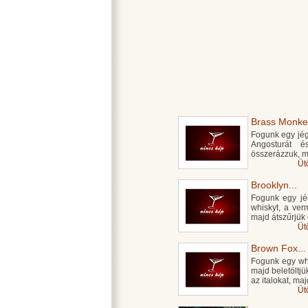
Brass Monkey
Fogunk egy jégg
Angosturát 
összerázzuk, m
Üt
Brooklyn...
Fogunk egy jég
whiskyt, a ver
majd átszűrjük
Üt
Brown Fox...
Fogunk egy whi
majd beletöltjü
az italokat, maj
Üt