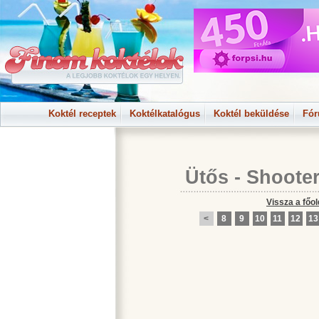
Koktél receptek
Koktélkatalógus
Koktél beküldése
Fó
Ütős - Shoote
Vissza a főol
<
8
9
10
11
12
13