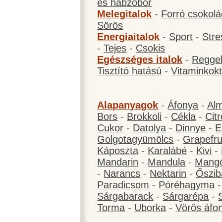
és habzóbor
Melegitalok
-
Forró csokol
Sörös
Energiaitalok
-
Sport
-
Stre
-
Tejes
-
Csokis
Egészséges italok
-
Reggel
Tisztító hatású
-
Vitaminkokt
Alapanyagok
-
Áfonya
-
Al
Bors
-
Brokkoli
-
Cékla
-
Cit
Cukor
-
Datolya
-
Dinnye
-
E
Golgotagyümölcs
-
Grapefru
Káposzta
-
Karalábé
-
Kivi
-
Mandarin
-
Mandula
-
Mang
-
Narancs
-
Nektarin
-
Őszib
Paradicsom
-
Póréhagyma
Sárgabarack
-
Sárgarépa
-
Torma
-
Uborka
-
Vörös áfo