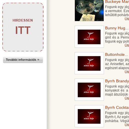
Buckeye Marti
Fogunk egy jégg
a vermutot. Ez
lehűtött pohárb
Üt
Bunny Hug...
Fogunk egy jégge
gint és a Pern
fogunk egy poha
Üt
Buttonhole...
Fogunk egy jégg
az Anisettet, 
egészet alapos
Üt
Byrrh Brandy.
Fogunk egy jégge
konyakot és a
majd átszűrjük 
Üt
Byrrh Cocktail
Fogunk egy jégg
Byrrh-t, Az eg
pohárba. Végül
Üt