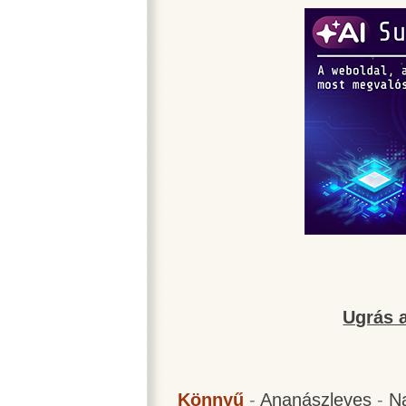
Ugrás a
Könnyű
-
Ananászleves
-
N