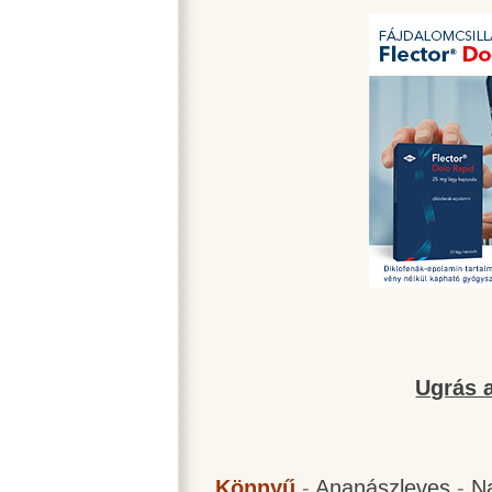
Ugrás a
Könnyű
-
Ananászleves
-
N