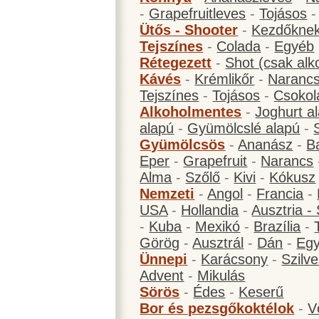
-
Grapefruitleves
-
Tojásos
Ütős - Shooter
-
Kezdőknek
Tejszínes
-
Colada
-
Egyéb
Rétegezett
-
Shot (csak alk
Kávés
-
Krémlikőr
-
Narancs
Tejszínes
-
Tojásos
-
Csokol
Alkoholmentes
-
Joghurt a
alapú
-
Gyümölcslé alapú
-
Gyümölcsös
-
Ananász
-
B
Eper
-
Grapefruit
-
Narancs
Alma
-
Szőlő
-
Kivi
-
Kókusz
Nemzeti
-
Angol
-
Francia
-
USA
-
Hollandia
-
Ausztria -
-
Kuba
-
Mexikó
-
Brazília
-
Görög
-
Ausztrál
-
Dán
-
Eg
Ünnepi
-
Karácsony
-
Szilve
Advent
-
Mikulás
Sörös
-
Édes
-
Keserű
Bor és pezsgőkoktélok
-
V