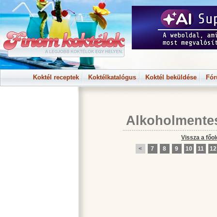
Koktél receptek
Koktélkatalógus
Koktél beküldése
Fó
Alkoholmente
Vissza a főol
<
7
8
9
10
11
12