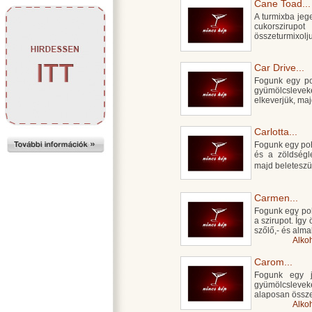
Cane Toad...
A turmixba jeg
cukorszirup
összeturmixolju
Car Drive...
Fogunk egy poh
gyümölcslevek
elkeverjük, majd
Carlotta...
Fogunk egy poha
és a zöldségl
majd beletesz
Carmen...
Fogunk egy poh
a szirupot. Így
szőlő,- és alma
Alko
Carom...
Fogunk egy jé
gyümölcsleveke
alaposan össze
Alko