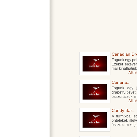
Canadian Dr
Fogunk egy poha
Ezeket elkever
már kínálhatjuk i
Alko
Canaria...
Fogunk egy jé
grapefruitlevet
összerázzuk, m
Alko
Candy Bar...
A turmixba je
önteteket, ill
összeturmixolju