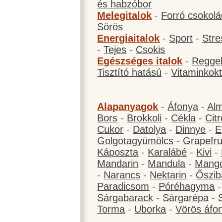
és habzóbor
Melegitalok
-
Forró csokol
Sörös
Energiaitalok
-
Sport
-
Stre
-
Tejes
-
Csokis
Egészséges italok
-
Reggel
Tisztító hatású
-
Vitaminkokt
Alapanyagok
-
Áfonya
-
Al
Bors
-
Brokkoli
-
Cékla
-
Cit
Cukor
-
Datolya
-
Dinnye
-
E
Golgotagyümölcs
-
Grapefru
Káposzta
-
Karalábé
-
Kivi
-
Mandarin
-
Mandula
-
Mang
-
Narancs
-
Nektarin
-
Őszib
Paradicsom
-
Póréhagyma
Sárgabarack
-
Sárgarépa
-
Torma
-
Uborka
-
Vörös áfo