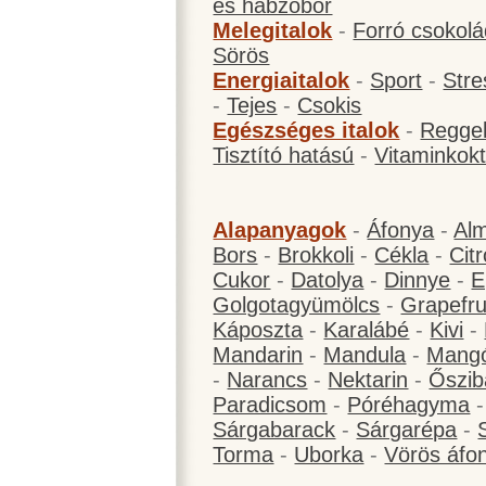
és habzóbor
Melegitalok
-
Forró csokol
Sörös
Energiaitalok
-
Sport
-
Stre
-
Tejes
-
Csokis
Egészséges italok
-
Reggel
Tisztító hatású
-
Vitaminkokt
Alapanyagok
-
Áfonya
-
Al
Bors
-
Brokkoli
-
Cékla
-
Cit
Cukor
-
Datolya
-
Dinnye
-
E
Golgotagyümölcs
-
Grapefru
Káposzta
-
Karalábé
-
Kivi
-
Mandarin
-
Mandula
-
Mang
-
Narancs
-
Nektarin
-
Őszib
Paradicsom
-
Póréhagyma
Sárgabarack
-
Sárgarépa
-
Torma
-
Uborka
-
Vörös áfo