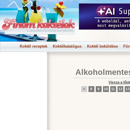
Koktél receptek
Koktélkatalógus
Koktél beküldése
Fó
Alkoholmente
Vissza a főol
<
8
9
10
11
12
13