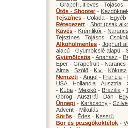
-
Grapefruitleves
-
Tojásos
Ütős - Shooter
-
Kezdőknek
Tejszínes
-
Colada
-
Egyéb
Rétegezett
-
Shot (csak alk
Kávés
-
Krémlikőr
-
Narancs
Tejszínes
-
Tojásos
-
Csokol
Alkoholmentes
-
Joghurt a
alapú
-
Gyümölcslé alapú
-
Gyümölcsös
-
Ananász
-
B
Eper
-
Grapefruit
-
Narancs
Alma
-
Szőlő
-
Kivi
-
Kókusz
Nemzeti
-
Angol
-
Francia
-
USA
-
Hollandia
-
Ausztria -
-
Kuba
-
Mexikó
-
Brazília
-
Görög
-
Ausztrál
-
Dán
-
Eg
Ünnepi
-
Karácsony
-
Szilve
Advent
-
Mikulás
Sörös
-
Édes
-
Keserű
Bor és pezsgőkoktélok
-
V