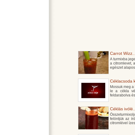
Carrot Wizz..
A turmixba jeg
a citromlevet,
egészet alapos
Céklacsoda ko
Mossuk meg a h
le a cékla v
feldarabolva é
Céklás ivólé..
Összeturmixol
felöntjük az ír
citromlével ízes