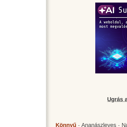
Ugrás a
Könnyű
-
Ananászleves
-
N