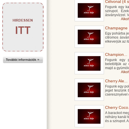
Célvonal (4 s
Fogunk egy kan
szirupot. Eze
ásványvízzel. 
Alko
Champagne M
Egy pohárba jeg
citromos ásván
elkeverjük az it
Champion...
Fogunk egy po
beletöltjük az
majd a gyümölc
Alko
Cherry Ale...
Fogunk egy poh
jeget teszünk b
cseresznyével d
Cherry Coco.
A barackot me
néhány kanál tör
és a szirupot. A