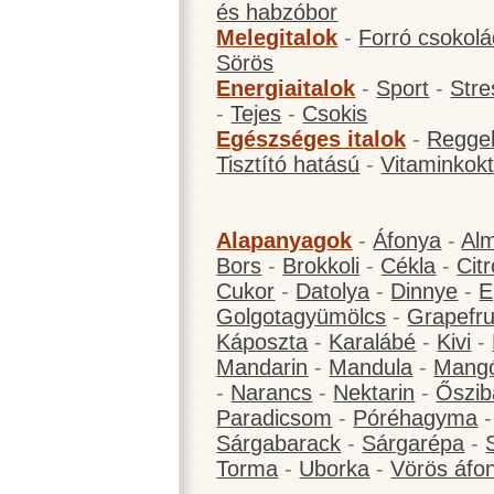
és habzóbor
Melegitalok
-
Forró csokol
Sörös
Energiaitalok
-
Sport
-
Stre
-
Tejes
-
Csokis
Egészséges italok
-
Reggel
Tisztító hatású
-
Vitaminkokt
Alapanyagok
-
Áfonya
-
Al
Bors
-
Brokkoli
-
Cékla
-
Cit
Cukor
-
Datolya
-
Dinnye
-
E
Golgotagyümölcs
-
Grapefru
Káposzta
-
Karalábé
-
Kivi
-
Mandarin
-
Mandula
-
Mang
-
Narancs
-
Nektarin
-
Őszib
Paradicsom
-
Póréhagyma
Sárgabarack
-
Sárgarépa
-
Torma
-
Uborka
-
Vörös áfo