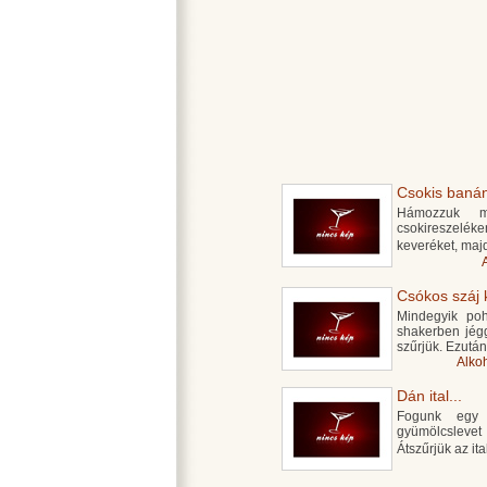
Csokis banáni
Hámozzuk 
csokireszelék
keveréket, majd
Csókos száj k
Mindegyik poh
shakerben jég
szűrjük. Ezután
Alko
Dán ital...
Fogunk egy j
gyümölcslevet
Átszűrjük az it