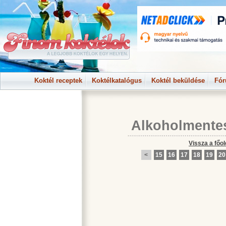
Koktél receptek
Koktélkatalógus
Koktél beküldése
Fó
Alkoholmente
Vissza a főol
<
15
16
17
18
19
20