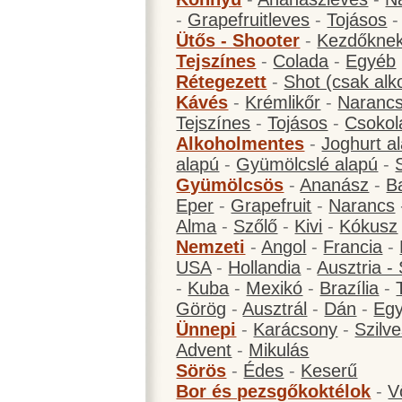
-
Grapefruitleves
-
Tojásos
Ütős - Shooter
-
Kezdőknek
Tejszínes
-
Colada
-
Egyéb
Rétegezett
-
Shot (csak alk
Kávés
-
Krémlikőr
-
Narancs
Tejszínes
-
Tojásos
-
Csokol
Alkoholmentes
-
Joghurt a
alapú
-
Gyümölcslé alapú
-
Gyümölcsös
-
Ananász
-
B
Eper
-
Grapefruit
-
Narancs
Alma
-
Szőlő
-
Kivi
-
Kókusz
Nemzeti
-
Angol
-
Francia
-
USA
-
Hollandia
-
Ausztria -
-
Kuba
-
Mexikó
-
Brazília
-
Görög
-
Ausztrál
-
Dán
-
Eg
Ünnepi
-
Karácsony
-
Szilve
Advent
-
Mikulás
Sörös
-
Édes
-
Keserű
Bor és pezsgőkoktélok
-
V