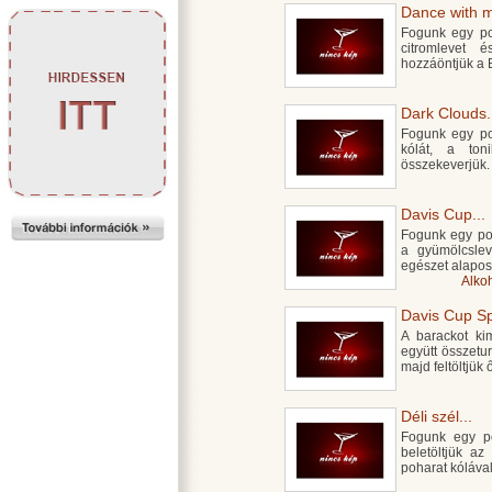
Dance with m
Fogunk egy poh
citromlevet 
hozzáöntjük a 
Dark Clouds.
Fogunk egy poh
kólát, a to
összekeverjük. 
Davis Cup...
Fogunk egy poha
a gyümölcslev
egészet alaposa
Alko
Davis Cup Spe
A barackot kim
együtt összetur
majd feltöltjük
Déli szél...
Fogunk egy po
beletöltjük az
poharat kólával