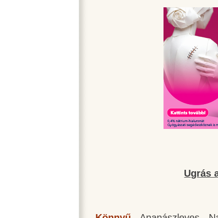
Ugrás a
Könnyű
-
Ananászleves
-
N