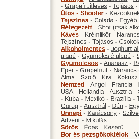
-
Grapefruitleves
-
Tojásos
Ütős - Shooter
-
Kezdőknek
Tejszínes
-
Colada
-
Egyéb
Rétegezett
-
Shot (csak alk
Kávés
-
Krémlikőr
-
Narancs
Tejszínes
-
Tojásos
-
Csokol
Alkoholmentes
-
Joghurt a
alapú
-
Gyümölcslé alapú
-
Gyümölcsös
-
Ananász
-
B
Eper
-
Grapefruit
-
Narancs
Alma
-
Szőlő
-
Kivi
-
Kókusz
Nemzeti
-
Angol
-
Francia
-
USA
-
Hollandia
-
Ausztria -
-
Kuba
-
Mexikó
-
Brazília
-
Görög
-
Ausztrál
-
Dán
-
Eg
Ünnepi
-
Karácsony
-
Szilve
Advent
-
Mikulás
Sörös
-
Édes
-
Keserű
Bor és pezsgőkoktélok
-
V