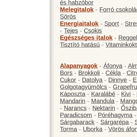
és habzóbor
Melegitalok
-
Forró csokol
Sörös
Energiaitalok
-
Sport
-
Stre
-
Tejes
-
Csokis
Egészséges italok
-
Reggel
Tisztító hatású
-
Vitaminkokt
Alapanyagok
-
Áfonya
-
Al
Bors
-
Brokkoli
-
Cékla
-
Cit
Cukor
-
Datolya
-
Dinnye
-
E
Golgotagyümölcs
-
Grapefru
Káposzta
-
Karalábé
-
Kivi
-
Mandarin
-
Mandula
-
Mang
-
Narancs
-
Nektarin
-
Őszib
Paradicsom
-
Póréhagyma
Sárgabarack
-
Sárgarépa
-
Torma
-
Uborka
-
Vörös áfo