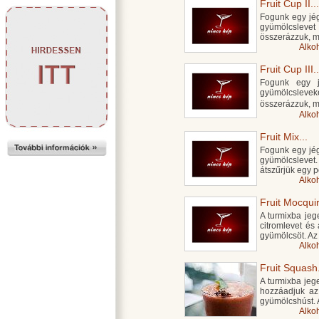
Fruit Cup II...
Fogunk egy jégg
gyümölcsleve
összerázzuk, m
Alko
Fruit Cup III..
Fogunk egy jé
gyümölcslevek
összerázzuk, m
Alko
Fruit Mix...
Fogunk egy jégg
gyümölcsleve
átszűrjük egy p
Alko
Fruit Mocquiri
A turmixba jeg
citromlevet és 
gyümölcsöt. Az 
Alko
Fruit Squash.
A turmixba jeg
hozzáadjuk az
gyümölcshúst. 
Alko