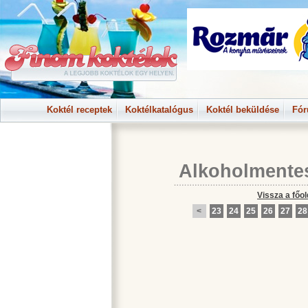
Koktél receptek
Koktélkatalógus
Koktél beküldése
Fó
Alkoholmente
Vissza a főol
<
23
24
25
26
27
28