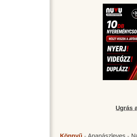
Ugrás a
Könnyű
-
Ananászleves
-
N