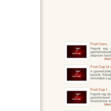
Fruit Coco...
Fogunk egy jé
gyümölcsleve
alaposan össze
Alko
Fruit Cup (4 
A gyümölcsöke
tesszük. Ráöntj
eloszlatjuk a 
Fruit Cup I...
Fogunk egy jégg
gyümölcsleve
összerázzuk, m
Alko