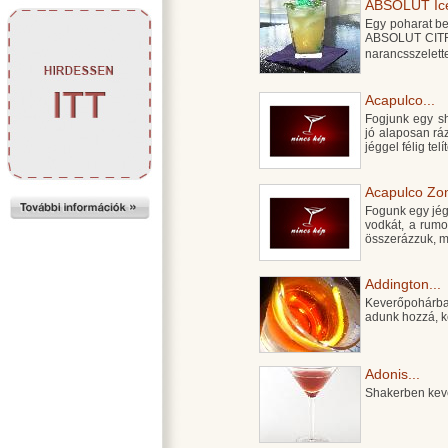
ABSOLUT Ice
Egy poharat be
ABSOLUT CITRO
narancsszelette
Acapulco...
Fogjunk egy sh
jó alaposan rá
jéggel félig tel
Acapulco Zom
Fogunk egy jégge
vodkát, a rumo
összerázzuk, ma
Addington...
Keverőpohárban
adunk hozzá, k
Adonis...
Shakerben kev