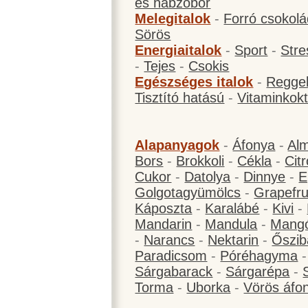
és habzóbor
Melegitalok
-
Forró csokol
Sörös
Energiaitalok
-
Sport
-
Stre
-
Tejes
-
Csokis
Egészséges italok
-
Reggel
Tisztító hatású
-
Vitaminkokt
Alapanyagok
-
Áfonya
-
Al
Bors
-
Brokkoli
-
Cékla
-
Cit
Cukor
-
Datolya
-
Dinnye
-
E
Golgotagyümölcs
-
Grapefru
Káposzta
-
Karalábé
-
Kivi
-
Mandarin
-
Mandula
-
Mang
-
Narancs
-
Nektarin
-
Őszib
Paradicsom
-
Póréhagyma
Sárgabarack
-
Sárgarépa
-
Torma
-
Uborka
-
Vörös áfo