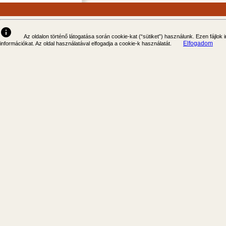
info
Az oldalon történő látogatása során cookie-kat (“sütiket”) használunk. Ezen fájlok
Elfogadom
információkat. Az oldal használatával elfogadja a cookie-k használatát.