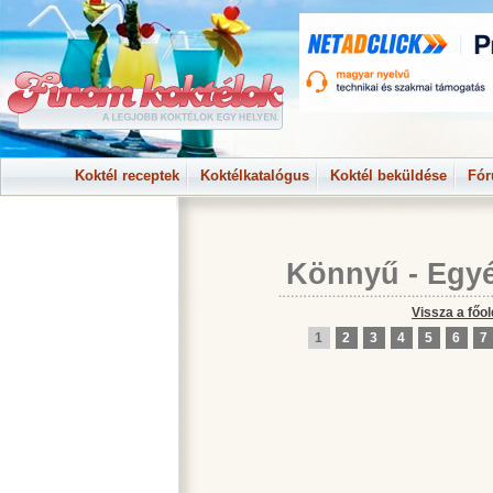
Koktél receptek
Koktélkatalógus
Koktél beküldése
Fó
Könnyű
-
Egy
Vissza a főol
1
2
3
4
5
6
7