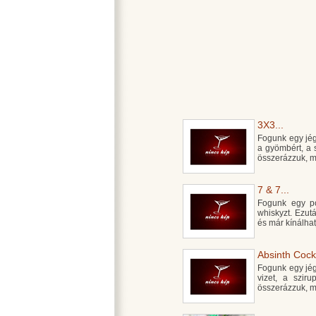
3X3...
Fogunk egy jégg
a gyömbért, a 
összerázzuk, m
7 & 7...
Fogunk egy poh
whiskyzt. Ezutá
és már kínálhatj
Absinth Cockt
Fogunk egy jégge
vizet, a szir
összerázzuk, m