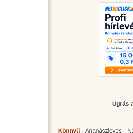
Ugrás a
Könnyű
-
Ananászleves
-
N