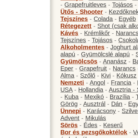
-
Grapefruitleves
-
Tojásos
Ütős - Shooter
-
Kezdőknek
Tejszínes
-
Colada
-
Egyéb
Rétegezett
-
Shot (csak alk
Kávés
-
Krémlikőr
-
Narancs
Tejszínes
-
Tojásos
-
Csokol
Alkoholmentes
-
Joghurt a
alapú
-
Gyümölcslé alapú
-
Gyümölcsös
-
Ananász
-
B
Eper
-
Grapefruit
-
Narancs
Alma
-
Szőlő
-
Kivi
-
Kókusz
Nemzeti
-
Angol
-
Francia
-
USA
-
Hollandia
-
Ausztria -
-
Kuba
-
Mexikó
-
Brazília
-
Görög
-
Ausztrál
-
Dán
-
Eg
Ünnepi
-
Karácsony
-
Szilve
Advent
-
Mikulás
Sörös
-
Édes
-
Keserű
Bor és pezsgőkoktélok
-
V