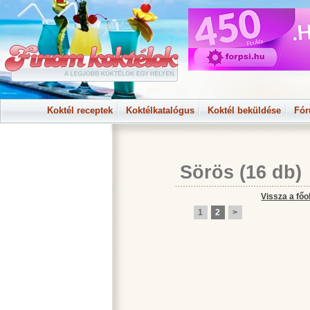
Koktél receptek
Koktélkatalógus
Koktél beküldése
Fó
Sörös
(16 db)
Vissza a főo
1
2
>