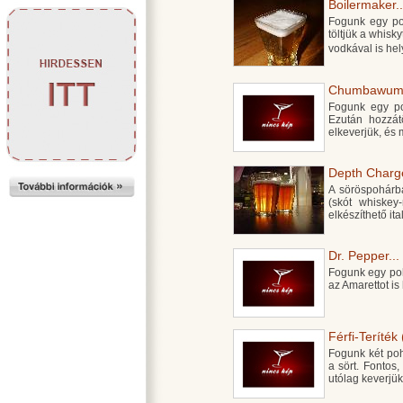
Boilermaker..
Fogunk egy poh
töltjük a whisky
vodkával is hel
Chumbawumb
Fogunk egy poh
Ezután hozzát
elkeverjük, és m
Depth Charge
A söröspohárba
(skót whiskey
elkészíthető ital
Dr. Pepper...
Fogunk egy poha
az Amarettot is 
Férfi-Teríték 
Fogunk két poh
a sört. Fontos
utólag keverjük