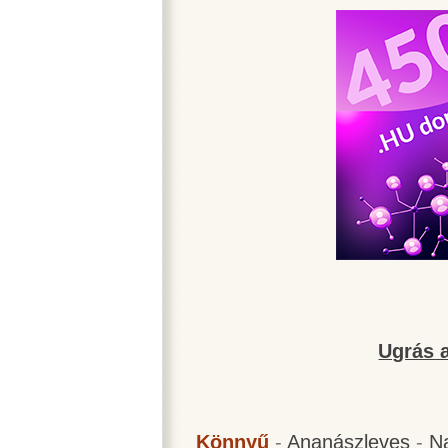
Ugrás a
Könnyű
-
Ananászleves
-
N