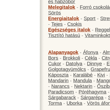
és habzóbor
Melegitalok
-
Forró csokol
Sörös
Energiaitalok
-
Sport
-
Stre
-
Tejes
-
Csokis
Egészséges italok
-
Reggel
Tisztító hatású
-
Vitaminkokt
Alapanyagok
-
Áfonya
-
Al
Bors
-
Brokkoli
-
Cékla
-
Cit
Cukor
-
Datolya
-
Dinnye
-
E
Golgotagyümölcs
-
Grapefru
Káposzta
-
Karalábé
-
Kivi
-
Mandarin
-
Mandula
-
Mang
-
Narancs
-
Nektarin
-
Őszib
Paradicsom
-
Póréhagyma
Sárgabarack
-
Sárgarépa
-
Torma
-
Uborka
-
Vörös áfo