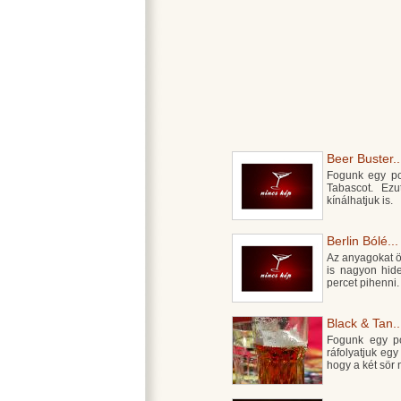
Beer Buster..
Fogunk egy poh
Tabascot. Ezu
kínálhatjuk is.
Berlin Bólé...
Az anyagokat ö
is nagyon hide
percet pihenni.
Black & Tan..
Fogunk egy poh
ráfolyatjuk egy
hogy a két sör 