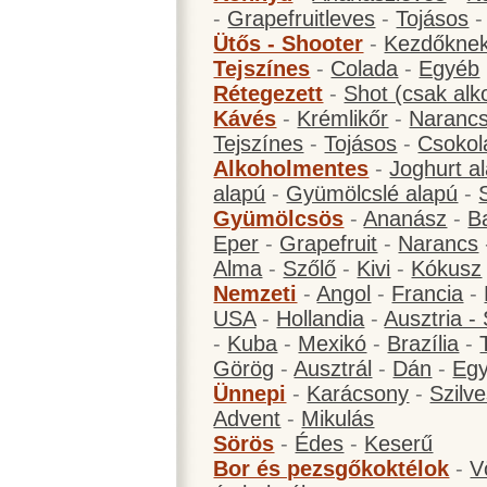
-
Grapefruitleves
-
Tojásos
Ütős - Shooter
-
Kezdőknek
Tejszínes
-
Colada
-
Egyéb
Rétegezett
-
Shot (csak alk
Kávés
-
Krémlikőr
-
Narancs
Tejszínes
-
Tojásos
-
Csokol
Alkoholmentes
-
Joghurt a
alapú
-
Gyümölcslé alapú
-
Gyümölcsös
-
Ananász
-
B
Eper
-
Grapefruit
-
Narancs
Alma
-
Szőlő
-
Kivi
-
Kókusz
Nemzeti
-
Angol
-
Francia
-
USA
-
Hollandia
-
Ausztria -
-
Kuba
-
Mexikó
-
Brazília
-
Görög
-
Ausztrál
-
Dán
-
Eg
Ünnepi
-
Karácsony
-
Szilve
Advent
-
Mikulás
Sörös
-
Édes
-
Keserű
Bor és pezsgőkoktélok
-
V