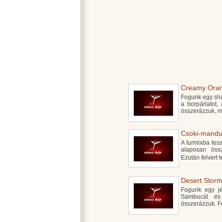
Creamy Oran
Fogunk egy shak
a borpárlatot,
összerázzuk, m
Csoki-mandul
A turmixba tess
alaposan össz
Ezután felvert 
Desert Storm
Fogunk egy jég
Sambucát és
összerázzuk. F