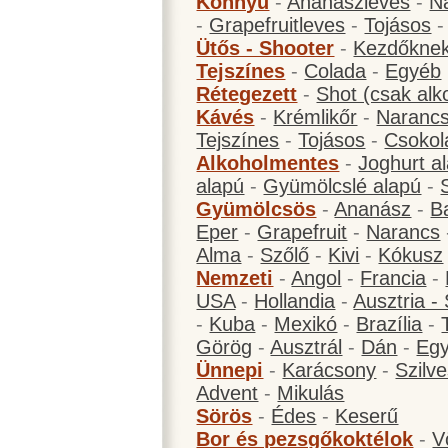
Könnyű
-
Ananászleves
-
N
-
Grapefruitleves
-
Tojásos
Ütős - Shooter
-
Kezdőknek
Tejszínes
-
Colada
-
Egyéb
Rétegezett
-
Shot (csak alk
Kávés
-
Krémlikőr
-
Narancs
Tejszínes
-
Tojásos
-
Csokol
Alkoholmentes
-
Joghurt a
alapú
-
Gyümölcslé alapú
-
Gyümölcsös
-
Ananász
-
B
Eper
-
Grapefruit
-
Narancs
Alma
-
Szőlő
-
Kivi
-
Kókusz
Nemzeti
-
Angol
-
Francia
-
USA
-
Hollandia
-
Ausztria -
-
Kuba
-
Mexikó
-
Brazília
-
Görög
-
Ausztrál
-
Dán
-
Eg
Ünnepi
-
Karácsony
-
Szilve
Advent
-
Mikulás
Sörös
-
Édes
-
Keserű
Bor és pezsgőkoktélok
-
V