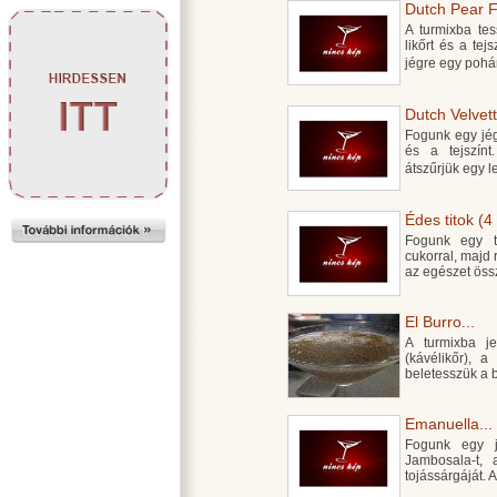
Dutch Pear F
A turmixba tes
likőrt és a tej
jégre egy pohá
Dutch Velvett
Fogunk egy jégg
és a tejszín
átszűrjük egy 
Édes titok (4
Fogunk egy t
cukorral, majd 
az egészet ös
El Burro...
A turmixba j
(kávélikőr), 
beletesszük a 
Emanuella...
Fogunk egy jé
Jambosala-t, 
tojássárgáját. 