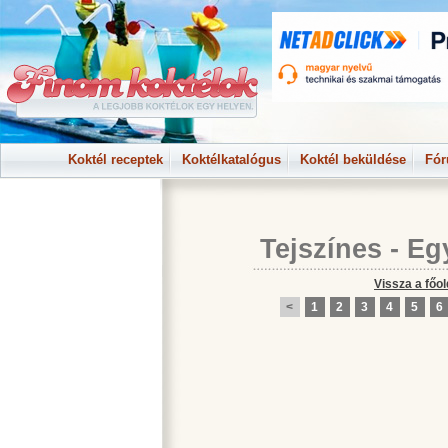
Koktél receptek
Koktélkatalógus
Koktél beküldése
Fó
Tejszínes
-
Eg
Vissza a főol
<
1
2
3
4
5
6