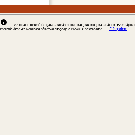
info
Az oldalon történő látogatása során cookie-kat (“sütiket”) használunk. Ezen fájlok
Elfogadom
információkat. Az oldal használatával elfogadja a cookie-k használatát.