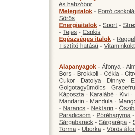
és habzóbor
Melegitalok
-
Forró csokol
Sörös
Energiaitalok
-
Sport
-
Stre
-
Tejes
-
Csokis
Egészséges italok
-
Reggel
Tisztító hatású
-
Vitaminkokt
Alapanyagok
-
Áfonya
-
Al
Bors
-
Brokkoli
-
Cékla
-
Cit
Cukor
-
Datolya
-
Dinnye
-
E
Golgotagyümölcs
-
Grapefru
Káposzta
-
Karalábé
-
Kivi
-
Mandarin
-
Mandula
-
Mang
-
Narancs
-
Nektarin
-
Őszib
Paradicsom
-
Póréhagyma
Sárgabarack
-
Sárgarépa
-
Torma
-
Uborka
-
Vörös áfo