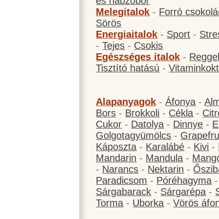
és habzóbor
Melegitalok
-
Forró csokol
Sörös
Energiaitalok
-
Sport
-
Stre
-
Tejes
-
Csokis
Egészséges italok
-
Reggel
Tisztító hatású
-
Vitaminkokt
Alapanyagok
-
Áfonya
-
Al
Bors
-
Brokkoli
-
Cékla
-
Cit
Cukor
-
Datolya
-
Dinnye
-
E
Golgotagyümölcs
-
Grapefru
Káposzta
-
Karalábé
-
Kivi
-
Mandarin
-
Mandula
-
Mang
-
Narancs
-
Nektarin
-
Őszib
Paradicsom
-
Póréhagyma
Sárgabarack
-
Sárgarépa
-
Torma
-
Uborka
-
Vörös áfo