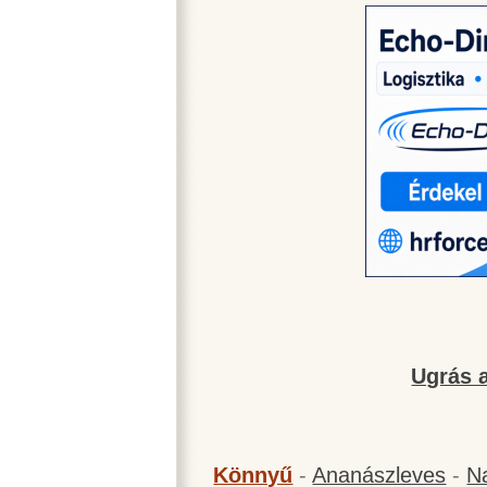
Ugrás a
Könnyű
-
Ananászleves
-
N