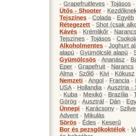
-
Grapefruitleves
-
Tojásos
Ütős - Shooter
-
Kezdőknek
Tejszínes
-
Colada
-
Egyéb
Rétegezett
-
Shot (csak alk
Kávés
-
Krémlikőr
-
Narancs
Tejszínes
-
Tojásos
-
Csokol
Alkoholmentes
-
Joghurt a
alapú
-
Gyümölcslé alapú
-
Gyümölcsös
-
Ananász
-
B
Eper
-
Grapefruit
-
Narancs
Alma
-
Szőlő
-
Kivi
-
Kókusz
Nemzeti
-
Angol
-
Francia
-
USA
-
Hollandia
-
Ausztria -
-
Kuba
-
Mexikó
-
Brazília
-
Görög
-
Ausztrál
-
Dán
-
Eg
Ünnepi
-
Karácsony
-
Szilve
Advent
-
Mikulás
Sörös
-
Édes
-
Keserű
Bor és pezsgőkoktélok
-
V