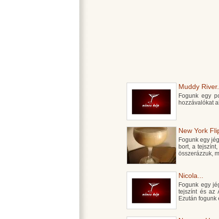
Muddy River.
Fogunk egy poh
hozzávalókat al
New York Flip
Fogunk egy jégge
bort, a tejszín
összerázzuk, m
Nicola...
Fogunk egy jégg
tejszínt és az
Ezután fogunk 