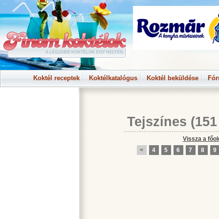
Koktél receptek
Koktélkatalógus
Koktél beküldése
Fó
Tejszínes
(151
Vissza a főol
<
4
5
6
7
8
9