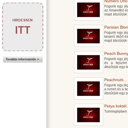
Numero Uno.
Fogunk egy jégg
az Amarettot é
majd átszűrjük
Parisian Blon
Fogunk egy jégg
keserű likőrt é
majd átszűrjük
Peach Bunny.
Fogunk egy jégg
és a tejszín
átszűrjük egy l
Peachnuts...
Fogunk egy jégge
a rumot és a t
átszűrjük egy 
Petya koktél.
Turmixgépben k