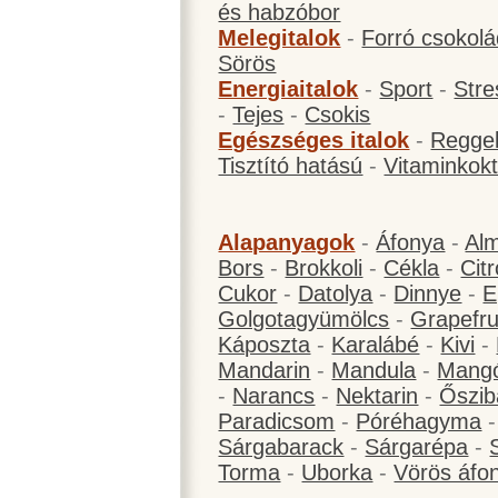
és habzóbor
Melegitalok
-
Forró csokol
Sörös
Energiaitalok
-
Sport
-
Stre
-
Tejes
-
Csokis
Egészséges italok
-
Reggel
Tisztító hatású
-
Vitaminkokt
Alapanyagok
-
Áfonya
-
Al
Bors
-
Brokkoli
-
Cékla
-
Cit
Cukor
-
Datolya
-
Dinnye
-
E
Golgotagyümölcs
-
Grapefru
Káposzta
-
Karalábé
-
Kivi
-
Mandarin
-
Mandula
-
Mang
-
Narancs
-
Nektarin
-
Őszib
Paradicsom
-
Póréhagyma
Sárgabarack
-
Sárgarépa
-
Torma
-
Uborka
-
Vörös áfo