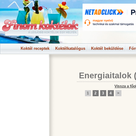
Koktél receptek
Koktélkatalógus
Koktél beküldése
Fó
Energiaitalok
(
Vissza a főo
1
2
3
4
>