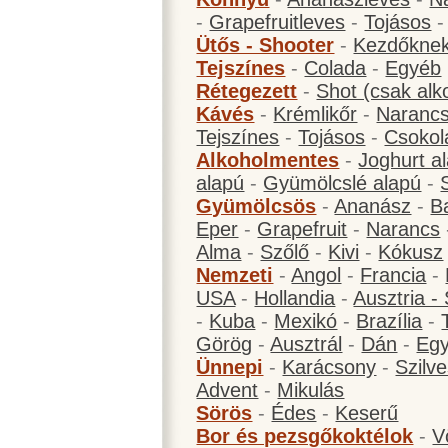
-
Grapefruitleves
-
Tojásos
Ütős - Shooter
-
Kezdőknek
Tejszínes
-
Colada
-
Egyéb
Rétegezett
-
Shot (csak alk
Kávés
-
Krémlikőr
-
Narancs
Tejszínes
-
Tojásos
-
Csokol
Alkoholmentes
-
Joghurt a
alapú
-
Gyümölcslé alapú
-
Gyümölcsös
-
Ananász
-
B
Eper
-
Grapefruit
-
Narancs
Alma
-
Szőlő
-
Kivi
-
Kókusz
Nemzeti
-
Angol
-
Francia
-
USA
-
Hollandia
-
Ausztria -
-
Kuba
-
Mexikó
-
Brazília
-
Görög
-
Ausztrál
-
Dán
-
Eg
Ünnepi
-
Karácsony
-
Szilve
Advent
-
Mikulás
Sörös
-
Édes
-
Keserű
Bor és pezsgőkoktélok
-
V