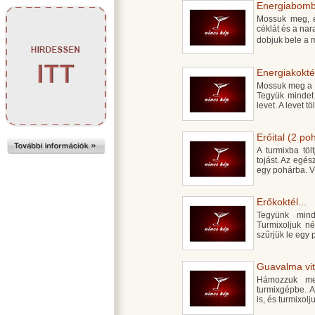
Energiabomb
Mossuk meg, é
céklát és a nar
dobjuk bele a 
Energiakoktél
Mossuk meg a z
Tegyük mindet 
levet. A levet t
Erőital (2 poh
A turmixba töl
tojást. Az egés
egy pohárba. 
Erőkoktél...
Tegyünk mind
Turmixoljuk n
szűrjük le egy 
Guavalma vi
Hámozzuk me
turmixgépbe. A
is, és turmixolj