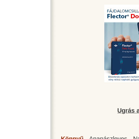
Ugrás a
Könnyű
-
Ananászleves
-
N