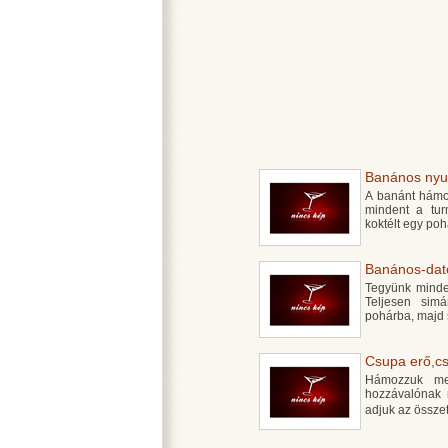
Banános nyugt
A banánt hámo
mindent a tur
koktélt egy poh
Banános-datol
Tegyünk minde
Teljesen simá
pohárba, majd s
Csupa erő,cs
Hámozzuk meg
hozzávalónak n
adjuk az össze