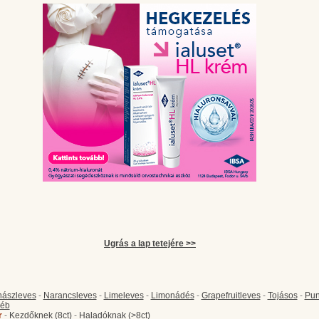
Ugrás a lap tetejére >>
ászleves
-
Narancsleves
-
Limeleves
-
Limonádés
-
Grapefruitleves
-
Tojásos
-
Pun
éb
r
-
Kezdőknek (8ct)
-
Haladóknak (>8ct)