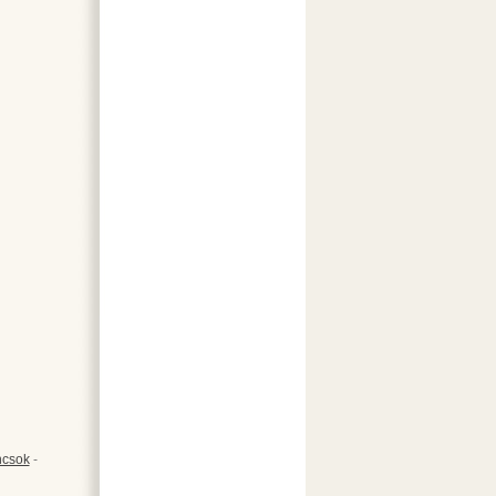
csok
-