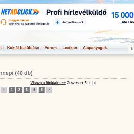
s
Koktél beküldése
Fórum
Lexikon
Alapanyagok
nnepi
(40 db)
Vissza a főoldalra >>
Összesen: 5 oldal
<
1
2
3
4
5
>