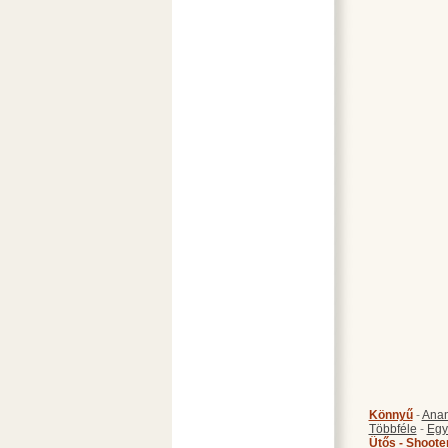
Könnyű
-
Anan
Többféle
-
Egy
Ütős - Shoote