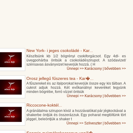
New York- i jeges csokoládé - Kar...
Készítsünk kb 1/2 bögrényi csokiforgácsot. Egy 4dl- es
üvegpohárba öntsük a csokoládészirupot. A szódavizet/
szénsavas ásványvizet keverjük hozzá. ( H
Ünnepi
>>
Karácsony
|
bővebben >>
Orosz jellegű fűszeres tea - Kar�...
A fűszereket és az italporokat keverjük össze egy kis tálban. A
cukrot adjuk hozzá. Két evőkanálnyi keveréket tegyünk
minden bögrébe, forró vízzel öntsük
Ünnepi
>>
Karácsony
|
bővebben >>
Riccocone-koktél...
A gránátalma szirupon kívül a hozzávalókat pár jégkockával a
shakerbe öntjük és összerázzuk. Egy poharat megtöltünk tört
jéggel, beleöntjük a shaker t
Ünnepi
>>
Szilveszter
|
bővebben >>