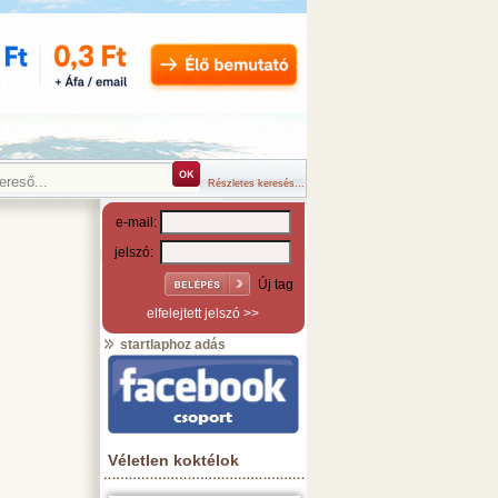
Részletes keresés...
e-mail:
jelszó:
Új tag
elfelejtett jelszó >>
startlaphoz adás
Véletlen koktélok