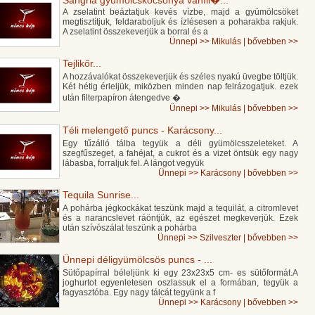
Sangria gyümölcskocsonya vaníli�...
A zselatint beáztatjuk kevés vízbe, majd a gyümölcsöket
megtisztítjuk, feldaraboljuk és ízlésesen a poharakba rakjuk.
A zselatint összekeverjük a borral és a
Ünnepi
>>
Mikulás
|
bővebben >>
Tejlikőr...
A hozzávalókat összekeverjük és széles nyakú üvegbe töltjük.
Két hétig érleljük, miközben minden nap felrázogatjuk. ezek
után filterpapíron átengedve �
Ünnepi
>>
Mikulás
|
bővebben >>
Téli melengető puncs - Karácsony...
Egy tűzálló tálba tegyük a déli gyümölcsszeleteket. A
szegfűszeget, a fahéjat, a cukrot és a vizet öntsük egy nagy
lábasba, forraljuk fel. A lángot vegyük
Ünnepi
>>
Karácsony
|
bővebben >>
Tequila Sunrise...
A pohárba jégkockákat teszünk majd a tequilát, a citromlevet
és a narancslevet ráöntjük, az egészet megkeverjük. Ezek
után szívószálat teszünk a pohárba
Ünnepi
>>
Szilveszter
|
bővebben >>
Ünnepi déligyümölcsös puncs - ...
Sütőpapírral béleljünk ki egy 23x23x5 cm- es sütőformát.A
joghurtot egyenletesen oszlassuk el a formában, tegyük a
fagyasztóba. Egy nagy tálcát tegyünk a f
Ünnepi
>>
Karácsony
|
bővebben >>