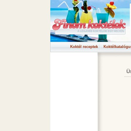
Koktél receptek
Koktélkatalógu
Ü