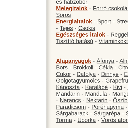
és habzóbor
Melegitalok
-
Forró csokol
Sörös
Energiaitalok
-
Sport
-
Stre
-
Tejes
-
Csokis
Egészséges italok
-
Reggel
Tisztító hatású
-
Vitaminkokt
Alapanyagok
-
Áfonya
-
Al
Bors
-
Brokkoli
-
Cékla
-
Cit
Cukor
-
Datolya
-
Dinnye
-
E
Golgotagyümölcs
-
Grapefru
Káposzta
-
Karalábé
-
Kivi
-
Mandarin
-
Mandula
-
Mang
-
Narancs
-
Nektarin
-
Őszib
Paradicsom
-
Póréhagyma
Sárgabarack
-
Sárgarépa
-
Torma
-
Uborka
-
Vörös áfo