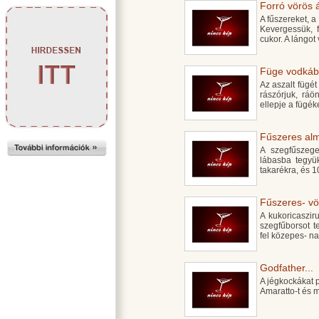
Forró vörös á
A fűszereket, a
Kevergessük, f
cukor. A lángot
Füge vodkáb
Az aszalt fügé
rászórjuk, ráö
ellepje a fügék
Fűszeres alm
A szegfűszege
lábasba tegyük
takarékra, és 1
Fűszeres- vö
A kukoricasziru
szegfűborsot t
fel közepes- na
Godfather...
A jégkockákat 
Amaratto-t és 