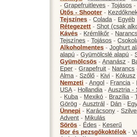
-
Grapefruitleves
-
Tojásos
Ütős - Shooter
-
Kezdőknek
Tejszínes
-
Colada
-
Egyéb
Rétegezett
-
Shot (csak alk
Kávés
-
Krémlikőr
-
Narancs
Tejszínes
-
Tojásos
-
Csokol
Alkoholmentes
-
Joghurt a
alapú
-
Gyümölcslé alapú
-
Gyümölcsös
-
Ananász
-
B
Eper
-
Grapefruit
-
Narancs
Alma
-
Szőlő
-
Kivi
-
Kókusz
Nemzeti
-
Angol
-
Francia
-
USA
-
Hollandia
-
Ausztria -
-
Kuba
-
Mexikó
-
Brazília
-
Görög
-
Ausztrál
-
Dán
-
Eg
Ünnepi
-
Karácsony
-
Szilve
Advent
-
Mikulás
Sörös
-
Édes
-
Keserű
Bor és pezsgőkoktélok
-
V