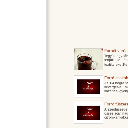
Forralt vörös
Tegyük egy lába
fedjük le é
teafiltereket.K
Forró csokol
Az 1/4 bögre t
kevergetve m
közepes- gyeng
Forró fűszere
A szegfűszeget
össze egy nag
citromkarikákka