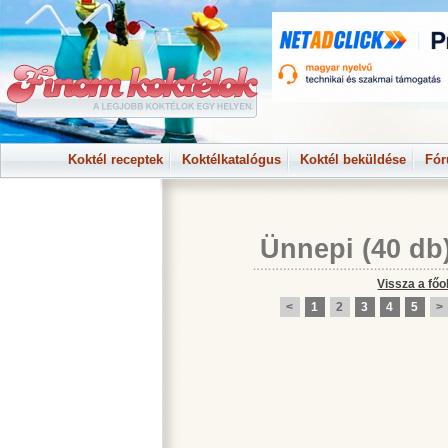
Koktél receptek
Koktélkatalógus
Koktél beküldése
Fó
Ünnepi
(40 db
Vissza a főo
<
1
2
3
4
5
>