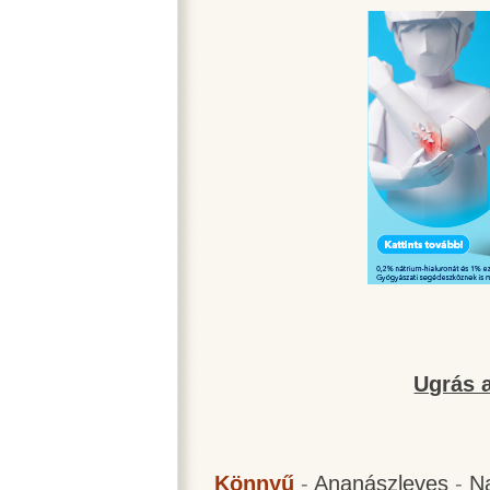
Ugrás a
Könnyű
-
Ananászleves
-
N