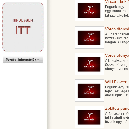
Vincent-kokté
Fogunk egy po
egy kanál ment
látható a kétfél
Vörös áfonyá
A narancska
hozzávalót teg
lángon. A lángo
Vörös áfonyás
A kristálycukro
össze. Keverge
áfonyalevet és 
Wild Flowers 
Fogunk egy tál
tejet. Az egé
eloszlatjuk. Ez
Zöldtea-punc
A forrásban lé
feldarabolt gyö
főzzük egy -két