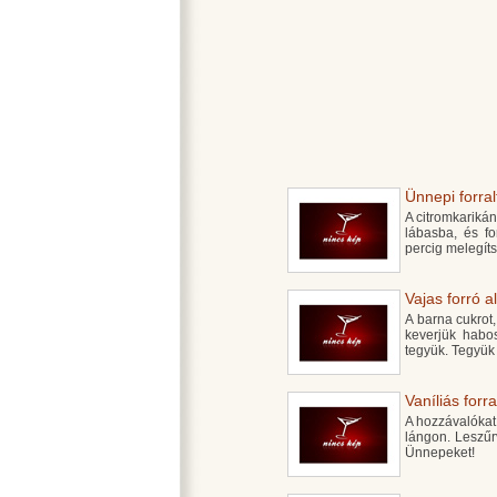
Ünnepi forral
A citromkarikán
lábasba, és fo
percig melegít
Vajas forró a
A barna cukrot,
keverjük habo
tegyük. Tegyük
Vaníliás forr
A hozzávalókat
lángon. Leszűr
Ünnepeket!