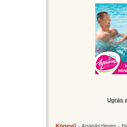
Ugrás a
Könnyű
-
Ananászleves
-
N