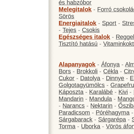
és habzóbor
Melegitalok
-
Forró csokol
Sörös
Energiaitalok
-
Sport
-
Stre
-
Tejes
-
Csokis
Egészséges italok
-
Reggel
Tisztító hatású
-
Vitaminkokt
Alapanyagok
-
Áfonya
-
Al
Bors
-
Brokkoli
-
Cékla
-
Cit
Cukor
-
Datolya
-
Dinnye
-
E
Golgotagyümölcs
-
Grapefru
Káposzta
-
Karalábé
-
Kivi
-
Mandarin
-
Mandula
-
Mang
-
Narancs
-
Nektarin
-
Őszib
Paradicsom
-
Póréhagyma
Sárgabarack
-
Sárgarépa
-
Torma
-
Uborka
-
Vörös áfo