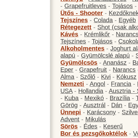
-
Grapefruitleves
-
Tojásos
Ütős - Shooter
-
Kezdőknek
Tejszínes
-
Colada
-
Egyéb
Rétegezett
-
Shot (csak alk
Kávés
-
Krémlikőr
-
Narancs
Tejszínes
-
Tojásos
-
Csokol
Alkoholmentes
-
Joghurt a
alapú
-
Gyümölcslé alapú
-
Gyümölcsös
-
Ananász
-
B
Eper
-
Grapefruit
-
Narancs
Alma
-
Szőlő
-
Kivi
-
Kókusz
Nemzeti
-
Angol
-
Francia
-
USA
-
Hollandia
-
Ausztria -
-
Kuba
-
Mexikó
-
Brazília
-
Görög
-
Ausztrál
-
Dán
-
Eg
Ünnepi
-
Karácsony
-
Szilve
Advent
-
Mikulás
Sörös
-
Édes
-
Keserű
Bor és pezsgőkoktélok
-
V