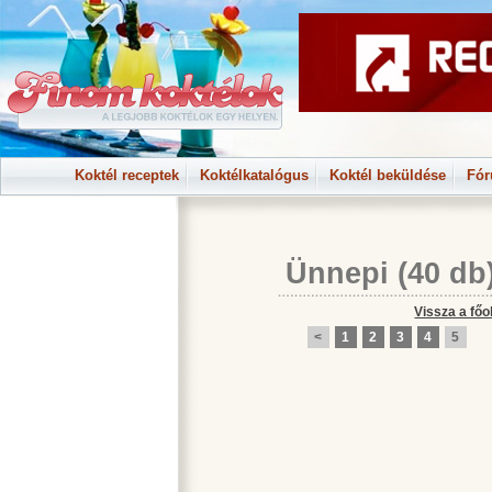
Koktél receptek
Koktélkatalógus
Koktél beküldése
Fó
Ünnepi
(40 db
Vissza a főo
<
1
2
3
4
5