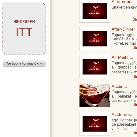
After super...
Shakerben kev
Üt
After-Dinner 
Fogunk egy poh
Kahlúát és a 
likőrrel, és már
Üt
Air Mail II...
Fogunk egy jégg
a grappát é
összerázzuk, m
Üt
Aladin...
Fogunk egy jégg
a pálinkát 
összerázzuk, m
Üt
Alattomos...
egy Highball po
de izlésenként
vodka és a tete
Üt