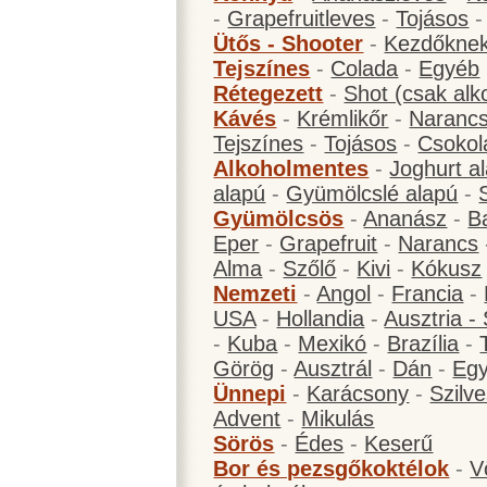
-
Grapefruitleves
-
Tojásos
Ütős - Shooter
-
Kezdőknek
Tejszínes
-
Colada
-
Egyéb
Rétegezett
-
Shot (csak alk
Kávés
-
Krémlikőr
-
Narancs
Tejszínes
-
Tojásos
-
Csokol
Alkoholmentes
-
Joghurt a
alapú
-
Gyümölcslé alapú
-
Gyümölcsös
-
Ananász
-
B
Eper
-
Grapefruit
-
Narancs
Alma
-
Szőlő
-
Kivi
-
Kókusz
Nemzeti
-
Angol
-
Francia
-
USA
-
Hollandia
-
Ausztria -
-
Kuba
-
Mexikó
-
Brazília
-
Görög
-
Ausztrál
-
Dán
-
Eg
Ünnepi
-
Karácsony
-
Szilve
Advent
-
Mikulás
Sörös
-
Édes
-
Keserű
Bor és pezsgőkoktélok
-
V