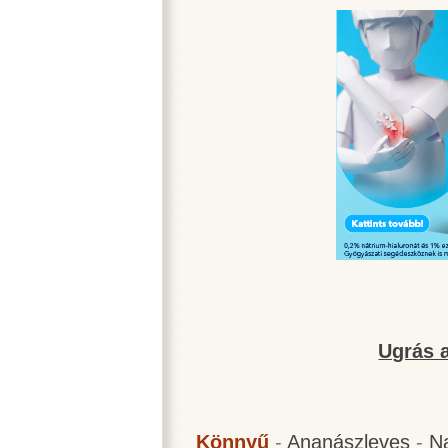
Ugrás a
Könnyű
-
Ananászleves
-
N