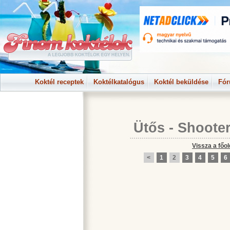
Koktél receptek
Koktélkatalógus
Koktél beküldése
Fó
Ütős - Shoote
Vissza a főol
<
1
2
3
4
5
6