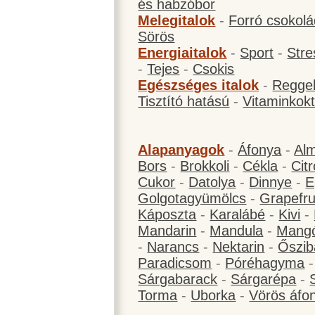
és habzóbor
Melegitalok
-
Forró csokol
Sörös
Energiaitalok
-
Sport
-
Stre
-
Tejes
-
Csokis
Egészséges italok
-
Reggel
Tisztító hatású
-
Vitaminkokt
Alapanyagok
-
Áfonya
-
Al
Bors
-
Brokkoli
-
Cékla
-
Cit
Cukor
-
Datolya
-
Dinnye
-
E
Golgotagyümölcs
-
Grapefru
Káposzta
-
Karalábé
-
Kivi
-
Mandarin
-
Mandula
-
Mang
-
Narancs
-
Nektarin
-
Őszib
Paradicsom
-
Póréhagyma
Sárgabarack
-
Sárgarépa
-
Torma
-
Uborka
-
Vörös áfo