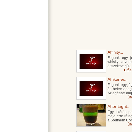
Affinity...
Fogunk egy jég
whiskyt, a ver
összekeverjük,
Ütős
Afrikaner...
Fogunk egy jégge
és belecsepegt
Az egészet ala
Üt
After Eight...
Egy likőrös po
majd erre réte
a Southern Com
Üt