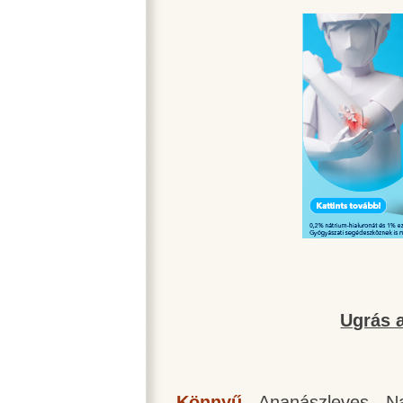
Ugrás a
Könnyű
-
Ananászleves
-
N