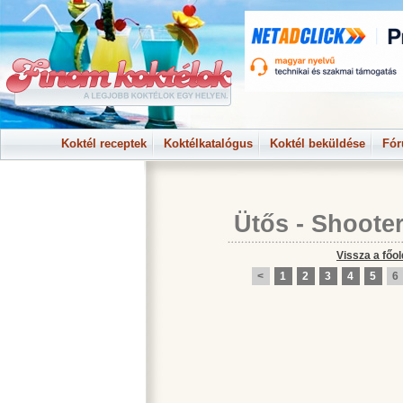
Koktél receptek
Koktélkatalógus
Koktél beküldése
Fó
Ütős - Shoote
Vissza a főol
<
1
2
3
4
5
6