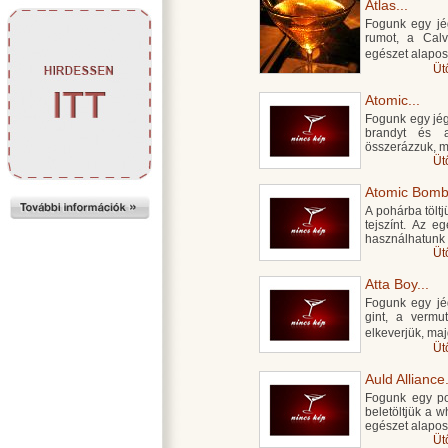
Atlas...
Fogunk egy jég
rumot, a Calv
egészet alapos
Üt
Atomic...
Fogunk egy jégge
brandyt és a
összerázzuk, m
Üt
Atomic Bomb.
A pohárba töltj
tejszínt. Az e
használhatunk t
Üt
Atta Boy...
Fogunk egy jég
gint, a vermu
elkeverjük, ma
Üt
Auld Alliance.
Fogunk egy po
beletöltjük a w
egészet alapos
Üt