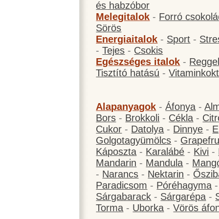
és habzóbor
Melegitalok
-
Forró csokol
Sörös
Energiaitalok
-
Sport
-
Stre
-
Tejes
-
Csokis
Egészséges italok
-
Reggel
Tisztító hatású
-
Vitaminkokt
Alapanyagok
-
Áfonya
-
Al
Bors
-
Brokkoli
-
Cékla
-
Cit
Cukor
-
Datolya
-
Dinnye
-
E
Golgotagyümölcs
-
Grapefru
Káposzta
-
Karalábé
-
Kivi
-
Mandarin
-
Mandula
-
Mang
-
Narancs
-
Nektarin
-
Őszib
Paradicsom
-
Póréhagyma
Sárgabarack
-
Sárgarépa
-
Torma
-
Uborka
-
Vörös áfo