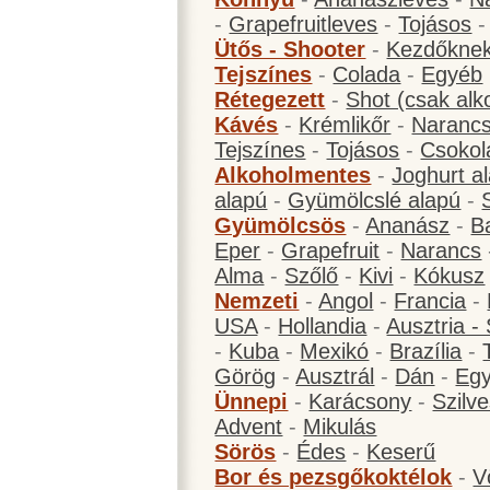
-
Grapefruitleves
-
Tojásos
Ütős - Shooter
-
Kezdőknek
Tejszínes
-
Colada
-
Egyéb
Rétegezett
-
Shot (csak alk
Kávés
-
Krémlikőr
-
Narancs
Tejszínes
-
Tojásos
-
Csokol
Alkoholmentes
-
Joghurt a
alapú
-
Gyümölcslé alapú
-
Gyümölcsös
-
Ananász
-
B
Eper
-
Grapefruit
-
Narancs
Alma
-
Szőlő
-
Kivi
-
Kókusz
Nemzeti
-
Angol
-
Francia
-
USA
-
Hollandia
-
Ausztria -
-
Kuba
-
Mexikó
-
Brazília
-
Görög
-
Ausztrál
-
Dán
-
Eg
Ünnepi
-
Karácsony
-
Szilve
Advent
-
Mikulás
Sörös
-
Édes
-
Keserű
Bor és pezsgőkoktélok
-
V