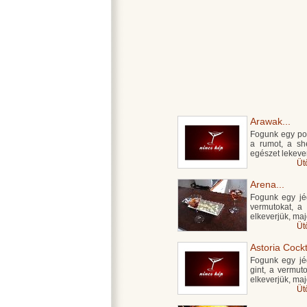
Arawak...
Fogunk egy poh
a rumot, a she
egészet lekever
Üt
Arena...
Fogunk egy jég
vermutokat, a 
elkeverjük, maj
Üt
Astoria Cockta
Fogunk egy jég
gint, a vermut
elkeverjük, maj
Üt