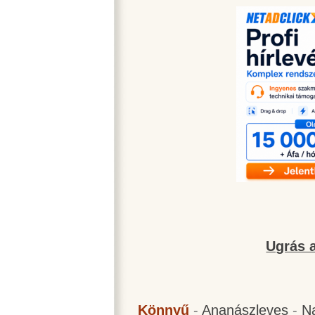
Ugrás a
Könnyű
-
Ananászleves
-
N