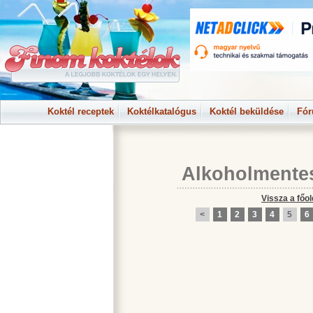
Koktél receptek
Koktélkatalógus
Koktél beküldése
Fó
Alkoholmente
Vissza a főol
<
1
2
3
4
5
6