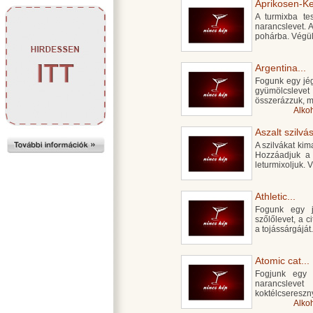
Aprikosen-Kef
A turmixba te
narancslevet. A
pohárba. Végül
Argentina...
Fogunk egy jégg
gyümölcsleve
összerázzuk, m
Alko
Aszalt szilvás
A szilvákat kim
Hozzáadjuk a t
leturmixoljuk. 
Athletic...
Fogunk egy jé
szőlőlevet, a c
a tojássárgáját
Atomic cat...
Fogjunk egy p
narancsleve
koktélcsereszny
Alko