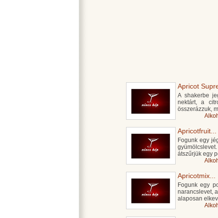
Apricot Supr
A shakerbe je
nektárt, a ci
összerázzuk, m
Alko
Apricotfruit...
Fogunk egy jégg
gyümölcsleve
átszűrjük egy 
Alko
Apricotmix...
Fogunk egy poh
narancslevet, a
alaposan elkev
Alko