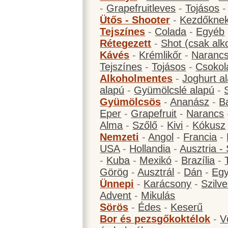
-
Grapefruitleves
-
Tojásos
Ütős - Shooter
-
Kezdőknek
Tejszínes
-
Colada
-
Egyéb
Rétegezett
-
Shot (csak alk
Kávés
-
Krémlikőr
-
Narancs
Tejszínes
-
Tojásos
-
Csokol
Alkoholmentes
-
Joghurt a
alapú
-
Gyümölcslé alapú
-
Gyümölcsös
-
Ananász
-
B
Eper
-
Grapefruit
-
Narancs
Alma
-
Szőlő
-
Kivi
-
Kókusz
Nemzeti
-
Angol
-
Francia
-
USA
-
Hollandia
-
Ausztria -
-
Kuba
-
Mexikó
-
Brazília
-
Görög
-
Ausztrál
-
Dán
-
Eg
Ünnepi
-
Karácsony
-
Szilve
Advent
-
Mikulás
Sörös
-
Édes
-
Keserű
Bor és pezsgőkoktélok
-
V