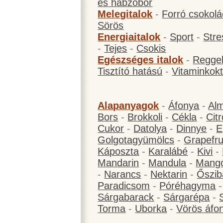
és habzóbor
Melegitalok
-
Forró csokol
Sörös
Energiaitalok
-
Sport
-
Stre
-
Tejes
-
Csokis
Egészséges italok
-
Reggel
Tisztító hatású
-
Vitaminkokt
Alapanyagok
-
Áfonya
-
Al
Bors
-
Brokkoli
-
Cékla
-
Cit
Cukor
-
Datolya
-
Dinnye
-
E
Golgotagyümölcs
-
Grapefru
Káposzta
-
Karalábé
-
Kivi
-
Mandarin
-
Mandula
-
Mang
-
Narancs
-
Nektarin
-
Őszib
Paradicsom
-
Póréhagyma
Sárgabarack
-
Sárgarépa
-
Torma
-
Uborka
-
Vörös áfo