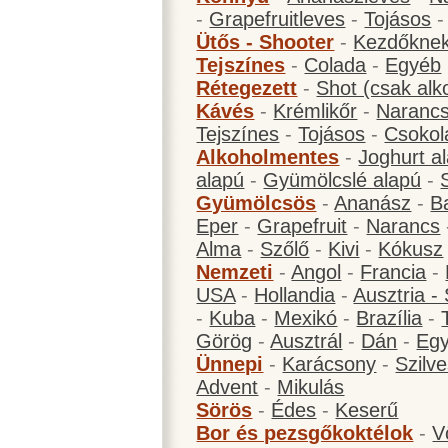
-
Grapefruitleves
-
Tojásos
Ütős - Shooter
-
Kezdőknek
Tejszínes
-
Colada
-
Egyéb
Rétegezett
-
Shot (csak alk
Kávés
-
Krémlikőr
-
Narancs
Tejszínes
-
Tojásos
-
Csokol
Alkoholmentes
-
Joghurt a
alapú
-
Gyümölcslé alapú
-
Gyümölcsös
-
Ananász
-
B
Eper
-
Grapefruit
-
Narancs
Alma
-
Szőlő
-
Kivi
-
Kókusz
Nemzeti
-
Angol
-
Francia
-
USA
-
Hollandia
-
Ausztria -
-
Kuba
-
Mexikó
-
Brazília
-
Görög
-
Ausztrál
-
Dán
-
Eg
Ünnepi
-
Karácsony
-
Szilve
Advent
-
Mikulás
Sörös
-
Édes
-
Keserű
Bor és pezsgőkoktélok
-
V