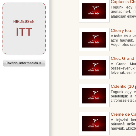
Captain's Cho
Fogunk egy m
grenadine-t, m
alaposan elkeve
Cherry tea...
A teára és a va
ázni hagyjuk. 
Végül ízlés sze
Choc Grand M
A Grand Marn
összekeverjük
felverjük, és mi
Ciderific (10 
Fogunk egy ed
beletöltjük a
citromszeletet.
Créme de Cac
A tejszínt k
bárkanál likőr
hagyjuk. Eközb