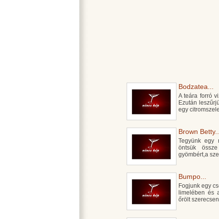
Bodzatea...
A teára forró v
Ezután leszűrj
egy citromszelet
Brown Betty..
Tegyünk egy n
öntsük össze 
gyömbért,a szer
Bumpo...
Fogjunk egy csé
limelében és 
őrölt szerecse