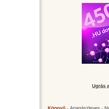
Ugrás a
Könnyű
-
Ananászleves
-
N