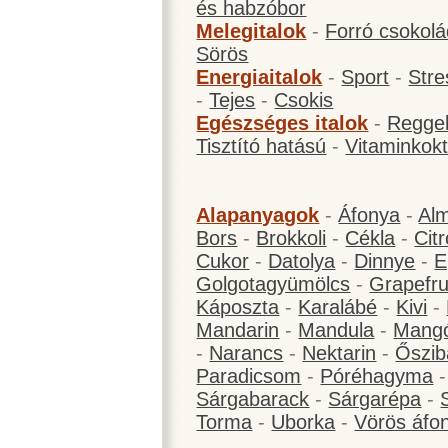
és habzóbor
Melegitalok
-
Forró csokol
Sörös
Energiaitalok
-
Sport
-
Stre
-
Tejes
-
Csokis
Egészséges italok
-
Reggel
Tisztító hatású
-
Vitaminkokt
Alapanyagok
-
Áfonya
-
Al
Bors
-
Brokkoli
-
Cékla
-
Cit
Cukor
-
Datolya
-
Dinnye
-
E
Golgotagyümölcs
-
Grapefru
Káposzta
-
Karalábé
-
Kivi
-
Mandarin
-
Mandula
-
Mang
-
Narancs
-
Nektarin
-
Őszib
Paradicsom
-
Póréhagyma
Sárgabarack
-
Sárgarépa
-
Torma
-
Uborka
-
Vörös áfo