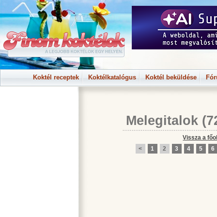
Koktél receptek
Koktélkatalógus
Koktél beküldése
Fó
Melegitalok
(7
Vissza a főo
<
1
2
3
4
5
6