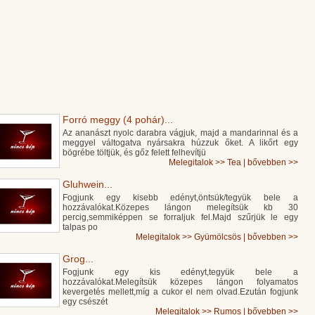
Forró meggy (4 pohár)...
Az ananászt nyolc darabra vágjuk, majd a mandarinnal és a
meggyel váltogatva nyársakra húzzuk őket. A likőrt egy
bögrébe töltjük, és gőz felett felhevítjü
Melegitalok
>>
Tea
|
bővebben >>
Gluhwein...
Fogjunk egy kisebb edényt,öntsük/tegyük bele a
hozzávalókat.Közepes lángon melegítsük kb 30
percig,semmiképpen se forraljuk fel.Majd szűrjük le egy
talpas po
Melegitalok
>>
Gyümölcsös
|
bővebben >>
Grog...
Fogjunk egy kis edényt,tegyük bele a
hozzávalókat.Melegítsük közepes lángon folyamatos
kevergetés mellett,míg a cukor el nem olvad.Ezután fogjunk
egy csészét
Melegitalok
>>
Rumos
|
bővebben >>