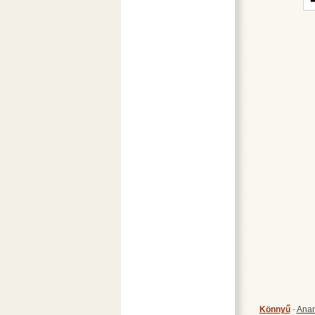
Könnyű
-
Anan