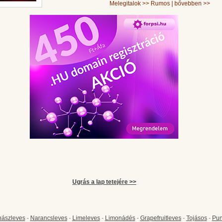
Melegitalok
>>
Rumos
|
bővebben >>
Ugrás a lap tetejére >>
ászleves
-
Narancsleves
-
Limeleves
-
Limonádés
-
Grapefruitleves
-
Tojásos
-
Pun