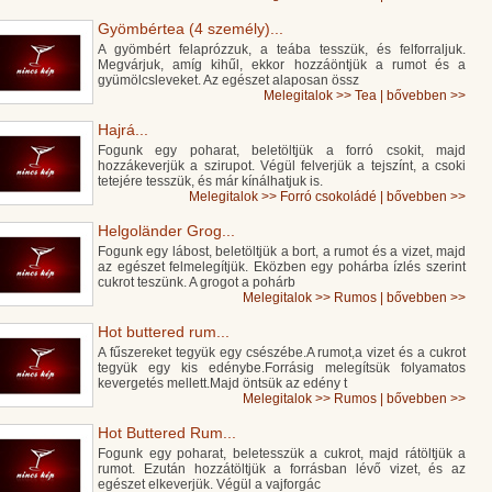
Gyömbértea (4 személy)...
A gyömbért felaprózzuk, a teába tesszük, és felforraljuk.
Megvárjuk, amíg kihűl, ekkor hozzáöntjük a rumot és a
gyümölcsleveket. Az egészet alaposan össz
Melegitalok
>>
Tea
|
bővebben >>
Hajrá...
Fogunk egy poharat, beletöltjük a forró csokit, majd
hozzákeverjük a szirupot. Végül felverjük a tejszínt, a csoki
tetejére tesszük, és már kínálhatjuk is.
Melegitalok
>>
Forró csokoládé
|
bővebben >>
Helgoländer Grog...
Fogunk egy lábost, beletöltjük a bort, a rumot és a vizet, majd
az egészet felmelegítjük. Eközben egy pohárba ízlés szerint
cukrot teszünk. A grogot a pohárb
Melegitalok
>>
Rumos
|
bővebben >>
Hot buttered rum...
A fűszereket tegyük egy csészébe.A rumot,a vizet és a cukrot
tegyük egy kis edénybe.Forrásig melegítsük folyamatos
kevergetés mellett.Majd öntsük az edény t
Melegitalok
>>
Rumos
|
bővebben >>
Hot Buttered Rum...
Fogunk egy poharat, beletesszük a cukrot, majd rátöltjük a
rumot. Ezután hozzátöltjük a forrásban lévő vizet, és az
egészet elkeverjük. Végül a vajforgác