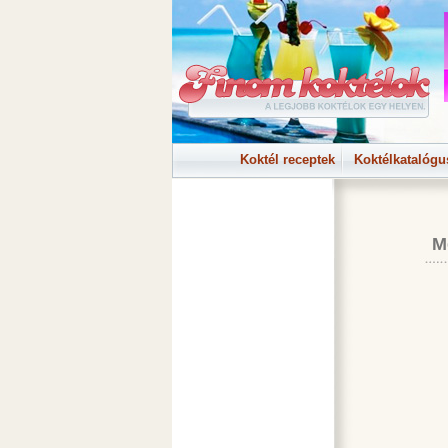
Koktél receptek
Koktélkatalógu
M