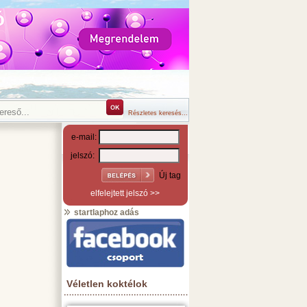
Részletes keresés...
e-mail:
jelszó:
Új tag
elfelejtett jelszó >>
startlaphoz adás
Véletlen koktélok