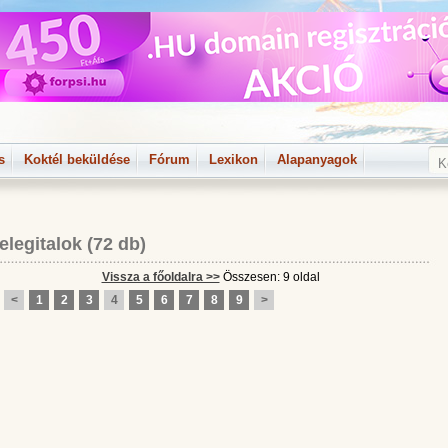
s
Koktél beküldése
Fórum
Lexikon
Alapanyagok
elegitalok
(72 db)
Vissza a főoldalra >>
Összesen: 9 oldal
<
1
2
3
4
5
6
7
8
9
>