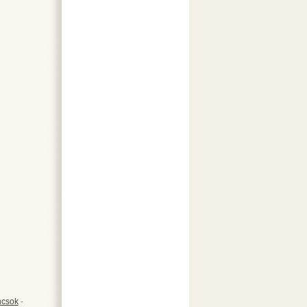
csok
-