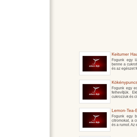
Keitumer Hau
Fogunk egy láb
benne a cukrot.
és az egészet f
Kökénypuncs
Fogunk egy edé
felhevítjük. E
cukrozzuk és c
Lemon-Tea-Bo
Fogunk egy bó
citromokat, a c
és a rumot. Az