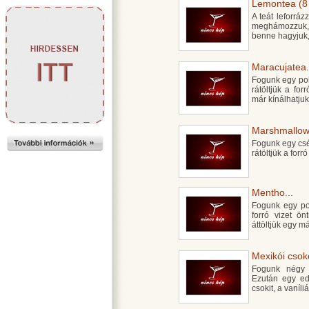
Lemontea (8 
A teát leforráz
meghámozzuk, 
benne hagyjuk,
Maracujatea.
Fogunk egy poh
rátöltjük a for
már kínálhatjuk 
Marshmallow 
Fogunk egy csé
rátöltjük a forr
Mentho...
Fogunk egy poh
forró vizet ö
áttöltjük egy m
Mexikói csoko
Fogunk négy p
Ezután egy edé
csokit, a vaníli