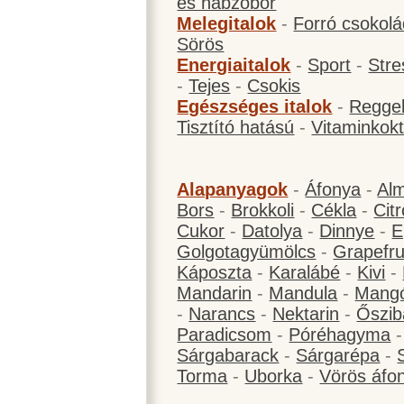
és habzóbor
Melegitalok
-
Forró csokol
Sörös
Energiaitalok
-
Sport
-
Stre
-
Tejes
-
Csokis
Egészséges italok
-
Reggel
Tisztító hatású
-
Vitaminkokt
Alapanyagok
-
Áfonya
-
Al
Bors
-
Brokkoli
-
Cékla
-
Cit
Cukor
-
Datolya
-
Dinnye
-
E
Golgotagyümölcs
-
Grapefru
Káposzta
-
Karalábé
-
Kivi
-
Mandarin
-
Mandula
-
Mang
-
Narancs
-
Nektarin
-
Őszib
Paradicsom
-
Póréhagyma
Sárgabarack
-
Sárgarépa
-
Torma
-
Uborka
-
Vörös áfo