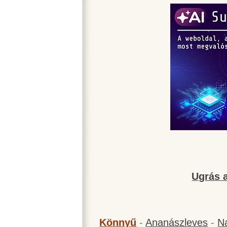
Ugrás a
Könnyű
-
Ananászleves
-
N