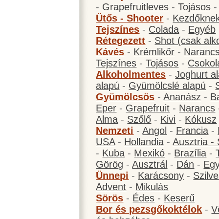
-
Grapefruitleves
-
Tojásos
Ütős - Shooter
-
Kezdőknek
Tejszínes
-
Colada
-
Egyéb
Rétegezett
-
Shot (csak alk
Kávés
-
Krémlikőr
-
Narancs
Tejszínes
-
Tojásos
-
Csokol
Alkoholmentes
-
Joghurt a
alapú
-
Gyümölcslé alapú
-
Gyümölcsös
-
Ananász
-
B
Eper
-
Grapefruit
-
Narancs
Alma
-
Szőlő
-
Kivi
-
Kókusz
Nemzeti
-
Angol
-
Francia
-
USA
-
Hollandia
-
Ausztria -
-
Kuba
-
Mexikó
-
Brazília
-
Görög
-
Ausztrál
-
Dán
-
Eg
Ünnepi
-
Karácsony
-
Szilve
Advent
-
Mikulás
Sörös
-
Édes
-
Keserű
Bor és pezsgőkoktélok
-
V