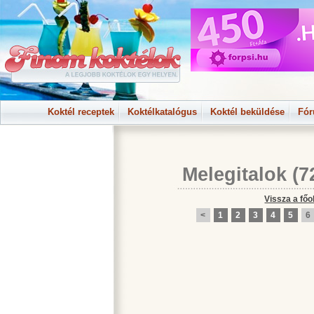
Koktél receptek
Koktélkatalógus
Koktél beküldése
Fó
Melegitalok
(7
Vissza a főo
<
1
2
3
4
5
6