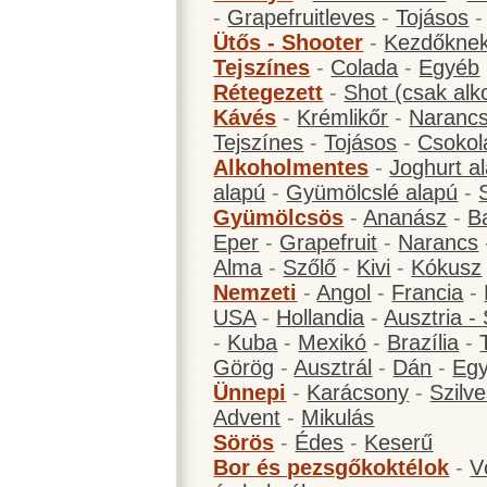
-
Grapefruitleves
-
Tojásos
Ütős - Shooter
-
Kezdőknek
Tejszínes
-
Colada
-
Egyéb
Rétegezett
-
Shot (csak alk
Kávés
-
Krémlikőr
-
Narancs
Tejszínes
-
Tojásos
-
Csokol
Alkoholmentes
-
Joghurt a
alapú
-
Gyümölcslé alapú
-
Gyümölcsös
-
Ananász
-
B
Eper
-
Grapefruit
-
Narancs
Alma
-
Szőlő
-
Kivi
-
Kókusz
Nemzeti
-
Angol
-
Francia
-
USA
-
Hollandia
-
Ausztria -
-
Kuba
-
Mexikó
-
Brazília
-
Görög
-
Ausztrál
-
Dán
-
Eg
Ünnepi
-
Karácsony
-
Szilve
Advent
-
Mikulás
Sörös
-
Édes
-
Keserű
Bor és pezsgőkoktélok
-
V