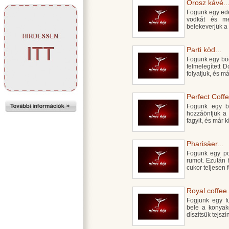
Orosz kávé..
Fogunk egy edé
vodkát és meg
belekeverjük a 
Parti köd...
Fogunk egy bög
felmelegített D
folyatjuk, és má
Perfect Coffe
Fogunk egy bö
hozzáöntjük a 
fagyit, és már k
Pharisäer...
Fogunk egy poh
rumot. Ezután f
cukor teljesen 
Royal coffee.
Fogjunk egy fü
bele a konyako
díszítsük tejsz