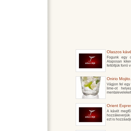
Olaszos kávé
Fogunk egy cs
Alaposan kike
feltöltjük forró
Onirio Mojito.
Vágjon fel egy
lime-ot hel
mentaleveleket,
Orient Expres
A kávét megfő
hozzákeverjük a 
ezt is hozzáadj