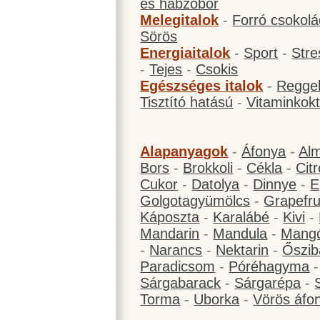
és habzóbor
Melegitalok
-
Forró csokol
Sörös
Energiaitalok
-
Sport
-
Stre
-
Tejes
-
Csokis
Egészséges italok
-
Reggel
Tisztító hatású
-
Vitaminkokt
Alapanyagok
-
Áfonya
-
Al
Bors
-
Brokkoli
-
Cékla
-
Cit
Cukor
-
Datolya
-
Dinnye
-
E
Golgotagyümölcs
-
Grapefru
Káposzta
-
Karalábé
-
Kivi
-
Mandarin
-
Mandula
-
Mang
-
Narancs
-
Nektarin
-
Őszib
Paradicsom
-
Póréhagyma
Sárgabarack
-
Sárgarépa
-
Torma
-
Uborka
-
Vörös áfo