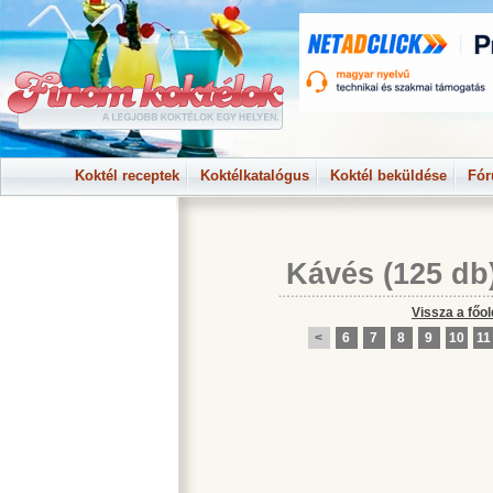
Koktél receptek
Koktélkatalógus
Koktél beküldése
Fó
Kávés
(125 db
Vissza a főol
<
6
7
8
9
10
11