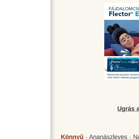
Ugrás a
Könnyű
-
Ananászleves
-
N