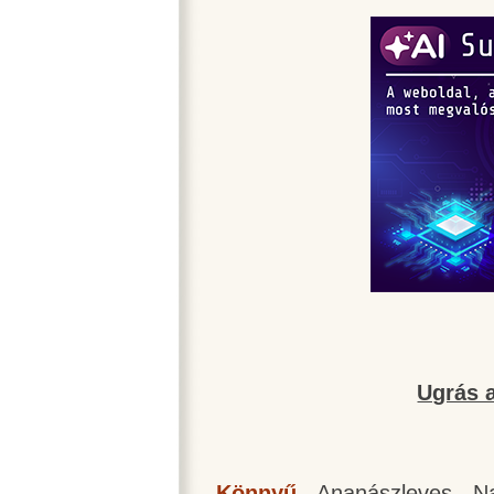
Ugrás a
Könnyű
-
Ananászleves
-
N