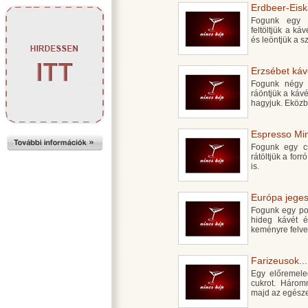
Erdbeer-Eiska
Fogunk egy p
feltöltjük a káv
és leöntjük a s
Erzsébet kávé
Fogunk négy 
ráöntjük a kávé
hagyjuk. Eközb
Espresso Mint
Fogunk egy cs
rátöltjük a for
is.
Európa jeges
Fogunk egy poh
hideg kávét é
keményre felver
Farizeusok...
Egy előremeleg
cukrot. Három
majd az egésze