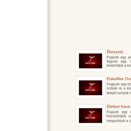
Ébresztő...
Fogunk egy po
fogunk egy s
beleöntjük a ko
Eiskaffee Or
Fogjunk egy bög
öntsük rá a ká
tetejét szórju
Elefánt Kávé.
Fogunk egy m
hozzáöntjük a
megszórjuk a c