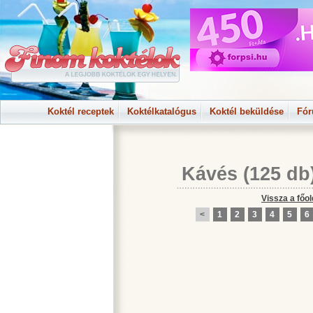
Koktél receptek
Koktélkatalógus
Koktél beküldése
Fó
Kávés
(125 db
Vissza a főol
<
1
2
3
4
5
6