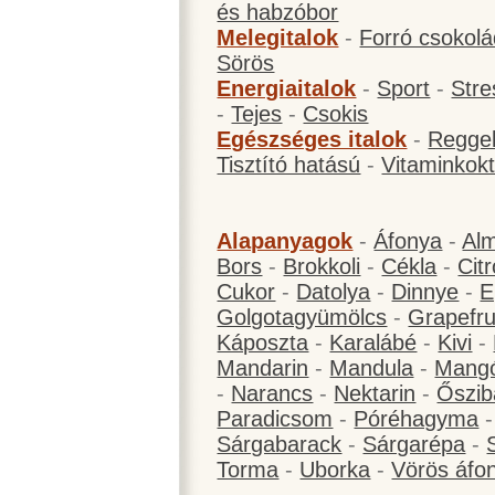
és habzóbor
Melegitalok
-
Forró csokol
Sörös
Energiaitalok
-
Sport
-
Stre
-
Tejes
-
Csokis
Egészséges italok
-
Reggel
Tisztító hatású
-
Vitaminkokt
Alapanyagok
-
Áfonya
-
Al
Bors
-
Brokkoli
-
Cékla
-
Cit
Cukor
-
Datolya
-
Dinnye
-
E
Golgotagyümölcs
-
Grapefru
Káposzta
-
Karalábé
-
Kivi
-
Mandarin
-
Mandula
-
Mang
-
Narancs
-
Nektarin
-
Őszib
Paradicsom
-
Póréhagyma
Sárgabarack
-
Sárgarépa
-
Torma
-
Uborka
-
Vörös áfo