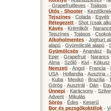
-
Grapefruitleves
-
Tojásos
Ütős - Shooter
-
Kezdőknek
Tejszínes
-
Colada
-
Egyéb
Rétegezett
-
Shot (csak alk
Kávés
-
Krémlikőr
-
Narancs
Tejszínes
-
Tojásos
-
Csokol
Alkoholmentes
-
Joghurt a
alapú
-
Gyümölcslé alapú
-
Gyümölcsös
-
Ananász
-
B
Eper
-
Grapefruit
-
Narancs
Alma
-
Szőlő
-
Kivi
-
Kókusz
Nemzeti
-
Angol
-
Francia
-
USA
-
Hollandia
-
Ausztria -
-
Kuba
-
Mexikó
-
Brazília
-
Görög
-
Ausztrál
-
Dán
-
Eg
Ünnepi
-
Karácsony
-
Szilve
Advent
-
Mikulás
Sörös
-
Édes
-
Keserű
Bor és pezsgőkoktélok
-
V