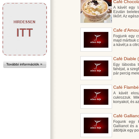
Café Chocolat
A kávét egy lá
Ezután belete
likőrt. Az egész
Cafe d'Amour
Fogjunk egy c
majd mártsuk c
a kávét,a a cit
Café Diable (
Egy lábosba t
fahéjat, a sze
pár percig mel
Café Flambé 
A kávét elosz
cukrozzuk. Mi
konyakot, és a
Café Galliano
Fogunk egy ke
Gallianot és a
áttöltjük egy p