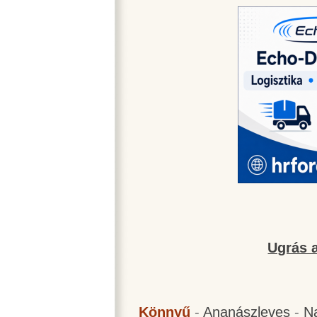
Ugrás a
Könnyű
-
Ananászleves
-
N