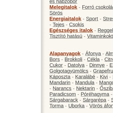
és habzóbor
Melegitalok
-
Forró csokol
Sörös
Energiaitalok
-
Sport
-
Stre
-
Tejes
-
Csokis
Egészséges italok
-
Reggel
Tisztító hatású
-
Vitaminkokt
Alapanyagok
-
Áfonya
-
Al
Bors
-
Brokkoli
-
Cékla
-
Cit
Cukor
-
Datolya
-
Dinnye
-
E
Golgotagyümölcs
-
Grapefru
Káposzta
-
Karalábé
-
Kivi
-
Mandarin
-
Mandula
-
Mang
-
Narancs
-
Nektarin
-
Őszib
Paradicsom
-
Póréhagyma
Sárgabarack
-
Sárgarépa
-
Torma
-
Uborka
-
Vörös áfo