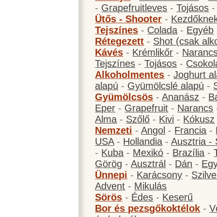
-
Grapefruitleves
-
Tojásos
Ütős - Shooter
-
Kezdőknek
Tejszínes
-
Colada
-
Egyéb
Rétegezett
-
Shot (csak alk
Kávés
-
Krémlikőr
-
Narancs
Tejszínes
-
Tojásos
-
Csokol
Alkoholmentes
-
Joghurt a
alapú
-
Gyümölcslé alapú
-
Gyümölcsös
-
Ananász
-
B
Eper
-
Grapefruit
-
Narancs
Alma
-
Szőlő
-
Kivi
-
Kókusz
Nemzeti
-
Angol
-
Francia
-
USA
-
Hollandia
-
Ausztria -
-
Kuba
-
Mexikó
-
Brazília
-
Görög
-
Ausztrál
-
Dán
-
Eg
Ünnepi
-
Karácsony
-
Szilve
Advent
-
Mikulás
Sörös
-
Édes
-
Keserű
Bor és pezsgőkoktélok
-
V