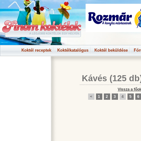
Koktél receptek
Koktélkatalógus
Koktél beküldése
Fó
Kávés
(125 db
Vissza a főol
<
1
2
3
4
5
6