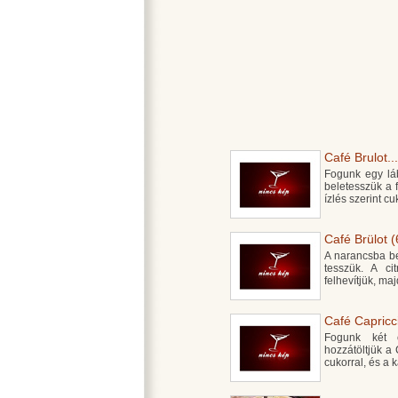
Café Brulot...
Fogunk egy láb
beletesszük a 
ízlés szerint cu
Café Brülot (
A narancsba be
tesszük. A ci
felhevítjük, ma
Café Capricci
Fogunk két c
hozzátöltjük a 
cukorral, és a 