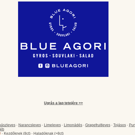
Ugrás a lap tetejére >>
ászleves
-
Narancsleves
-
Limeleves
-
Limonádés
-
Grapefruitleves
-
Tojásos
-
Pun
éb
r
-
Kezdőknek (8ct)
-
Haladóknak (>8ct)