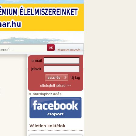
Részletes keresés...
e-mail:
jelszó:
Új tag
elfelejtett jelszó >>
startlaphoz adás
Véletlen koktélok