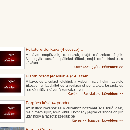
Fekete-erdei kávé (4 csésze)...
A kávét megfőzzük, cukrozzuk, majd csészékbe töltjük.
Mindegyik csészébe pálinkát töltünk, majd forrón kínáljuk a
kávékat.
Kávés
>>
Egyéb
|
bővebben >>
Flambírozott jegeskávé (4-6 szem...
A kávét és a cukrot feloldjuk a vízben, majd hűlni hagyjuk.
Eközben a fagylaltot és a jégkrémet poharakba tesszük, és
hozzáöntjük a kávét. A konyakot gyor
Kávés
>>
Fagylaltos
|
bővebben >>
Forgács kávé (4 pohár)...
Az instant kávéhoz és a cukorhoz hozzáöntjük a forró vizet,
majd megvárjuk, amíg kihűl. Ekkor egy jégkockatartóba öntjük
úgy, hogy a rácsot kiszedjük bel
Kávés
>>
Tojásos
|
bővebben >>
French Coffee...