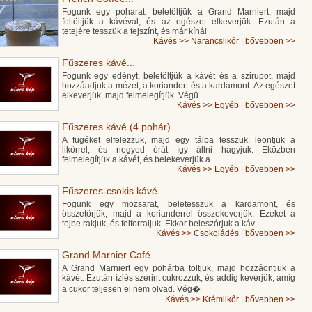
Fogunk egy poharat, beletöltjük a Grand Marniert, majd
feltöltjük a kávéval, és az egészet elkeverjük. Ezután a
tetejére tesszük a tejszínt, és már kínál
Kávés
>>
Narancslikőr
|
bővebben >>
Fűszeres kávé...
Fogunk egy edényt, beletöltjük a kávét és a szirupot, majd
hozzáadjuk a mézet, a koriandert és a kardamont. Az egészet
elkeverjük, majd felmelegítjük. Végü
Kávés
>>
Egyéb
|
bővebben >>
Fűszeres kávé (4 pohár)...
A fügéket elfelezzük, majd egy tálba tesszük, leöntjük a
likőrrel, és negyed órát így állni hagyjuk. Eközben
felmelegítjük a kávét, és belekeverjük a
Kávés
>>
Egyéb
|
bővebben >>
Fűszeres-csokis kávé...
Fogunk egy mozsarat, beletesszük a kardamont, és
összetörjük, majd a korianderrel összekeverjük. Ezeket a
tejbe rakjuk, és felforraljuk. Ekkor beleszórjuk a káv
Kávés
>>
Csokoládés
|
bővebben >>
Grand Marnier Café...
A Grand Marniert egy pohárba töltjük, majd hozzáöntjük a
kávét. Ezután ízlés szerint cukrozzuk, és addig keverjük, amíg
a cukor teljesen el nem olvad. Vég�
Kávés
>>
Krémlikőr
|
bővebben >>