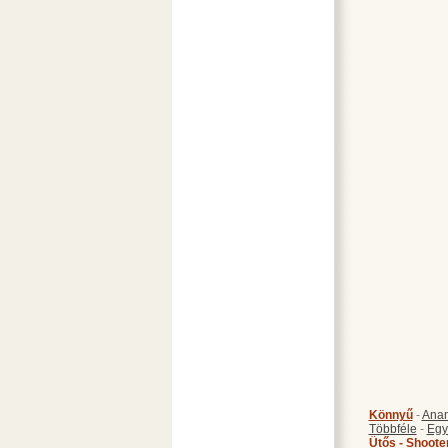
Könnyű
-
Anan
Többféle
-
Egy
Ütős - Shoote