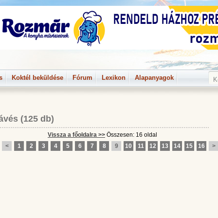
s
Koktél beküldése
Fórum
Lexikon
Alapanyagok
ávés
(125 db)
Vissza a főoldalra >>
Összesen: 16 oldal
<
1
2
3
4
5
6
7
8
9
10
11
12
13
14
15
16
>