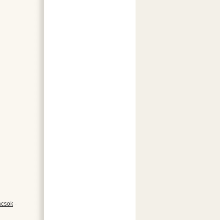
csok
-